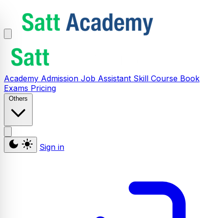
Academy
Admission
Job Assistant
Skill
Course
Book
Exams
Pricing
Others
Sign in