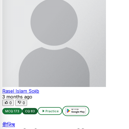
Rasel Islam Sojib
3 months ago
0
0
MCQ:
173
CQ:
83
Practice
স্ত্রীলিঙ্গ