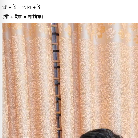
ঔ + ই = আব + ই
নৌ + ইক = নাবিক।