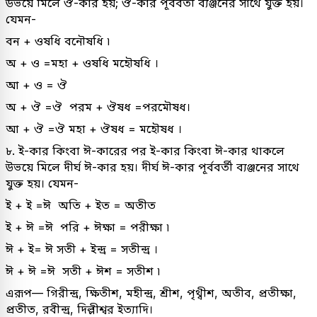
উভয়ে মিলে ঔ-কার হয়; ঔ-কার পূর্ববর্তী ব্যঞ্জনের সাথে যুক্ত হয়।
যেমন-
বন + ওষধি বনৌষধি ৷
অ + ও =মহা + ওষধি মহৌষধি ।
আ + ও = ঔ
অ + ঔ =ঔ পরম + ঔষধ =পরমৌষধ।
আ + ঔ =ঔ মহা + ঔষধ = মহৌষধ ।
৮. ই-কার কিংবা ঈ-কারের পর ই-কার কিংবা ঈ-কার থাকলে
উভয়ে মিলে দীর্ঘ ঈ-কার হয়। দীর্ঘ ঈ-কার পূর্ববর্তী ব্যঞ্জনের সাথে
যুক্ত হয়। যেমন-
ই + ই =ঈ অতি + ইত = অতীত
ই + ঈ =ঈ পরি + ঈক্ষা = পরীক্ষা ৷
ঈ + ই= ঈ সতী + ইন্দ্ৰ = সতীন্দ্র ।
ঈ + ঈ =ঈ সতী + ঈশ = সতীশ ৷
এরূপ— গিরীন্দ্র, ক্ষিতীশ, মহীন্দ্র, শ্রীশ, পৃথ্বীশ, অতীব, প্রতীক্ষা,
প্রতীত, রবীন্দ্র, দিল্লীশ্বর ইত্যাদি।