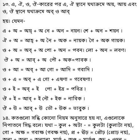
১৩. এ, ঐ, ও, ঔ-কারের পর এ, ঐ স্থানে যথাক্রমে অয়, আয় এবং
ও, ঔ স্থানে যথাক্রমে অব্ ও আব্
হয়। যেমন-
এ + অ = অয়্ + অ নে + অন = নয়ন। শে + অন = শয়ন ।
ঐ + অ = আহ্ + অ নৈ + অক = নায়ক। গৈ + অক গায়ক।
ও + অ = অব্ + অ পো + অন = পবন। লো + অন = লবণ।
ঔ + অ = আব্ + অ পৌ + অক=পাবক ।
ও + আ = অব্ + আ গো + আদি = গবাদি ।
ও + এ = অব্ + এ গো + এষণা = গবেষণা।
ও + ই = অব্ + ই পো + ইত্ৰ = পবিত্ৰ ৷
ঔ + ই = আব্ + ই নৌ + ইক = নাবিক ।
ঔ + উ = আব্ + উ ভৌ + উক = ভাবুক ।
১৪. কতগুলো সন্ধি কোনো নিয়ম অনুসারে হয় না, এগুলোকে
নিপাতনে সিদ্ধ বলে। যথা – কুল + অটা - = কুলটা (কুলাটা নয়),
গো + অক্ষ = গবাক্ষ (গবক্ষ নয়), প্র + ঊঢ় = প্রৌঢ় (প্রোঢ় নয়),
অন্য + অন্য = অন্যান্য, মার্ত + অণ্ড = মার্তণ্ড, শুদ্ধ + ওদন =