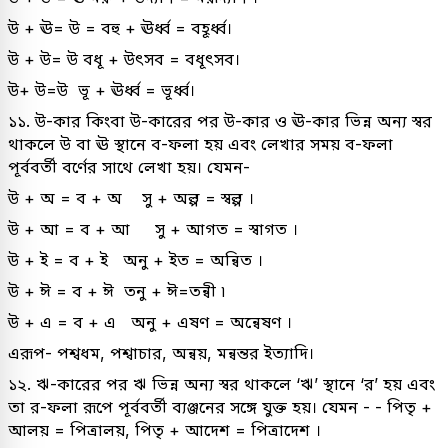
উ + ঊ= উ = বহু + ঊর্ধ্ব = বহূর্ধ্ব।
উ + উ= উ বধূ + উৎসব = বধূৎসব।
উ+ উ=উ ভূ + ঊর্ধ্ব = ভূর্ধ্ব।
১১. উ-কার কিংবা উ-কারের পর উ-কার ও ঊ-কার ভিন্ন অন্য স্বর
থাকলে উ বা ঊ স্থানে ব-ফলা হয় এবং লেখার সময় ব-ফলা
পূর্ববর্তী বর্ণের সাথে লেখা হয়। যেমন-
উ + অ = ব + অ সু + অল্প = স্বল্প ।
উ + আ = ব + আ সু + আগত = স্বাগত ।
উ + ই = ব + ই অনু + ইত = অন্বিত ।
উ + ঈ = ব + ঈ তনু + ঈ=তন্বী ৷
উ + এ = ব + এ অনু + এষণ = অন্বেষণ ।
এরূপ- পশ্বধম, পশ্বাচার, অন্বয়, মন্বন্তর ইত্যাদি।
১২. ঋ-কারের পর ঋ ভিন্ন অন্য স্বর থাকলে ‘ঋ’ স্থানে ‘র’ হয় এবং
তা র-ফলা রূপে পূর্ববর্তী ব্যঞ্জনের সঙ্গে যুক্ত হয়। যেমন - - পিতৃ +
আলয় = পিত্রালয়, পিতৃ + আদেশ = পিত্রাদেশ ।