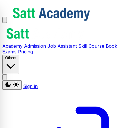
Academy
Admission
Job Assistant
Skill
Course
Book
Exams
Pricing
Others
Sign in