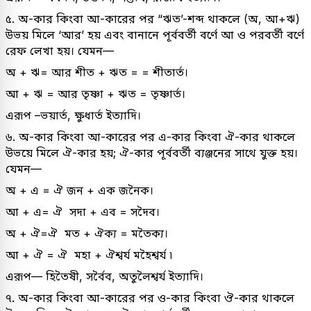
৫. অ-কার কিংবা আ-কারের পর “ঋত’-শব্দ থাকলে (অ, আ+ঋ)
উভয় মিলে ‘আর’ হয় এবং বানানে পূর্ববর্তী বর্ণে আ ও পরবর্তী বর্ণে
রেফ লেখা হয়। যেমন—
অ + ঋ= আর শীত + ঋত = = শীতার্ত।
আ + ঋ = আর তৃষ্ণা + ঋত = তৃষ্ণার্ত।
এরূপ –ভয়ার্ত, ক্ষুধার্ত ইত্যাদি।
৬. অ-কার কিংবা আ-কারের পর এ-কার কিংবা ঐ-কার থাকলে
উভয়ে মিলে ঐ-কার হয়; ঐ-কার পূর্ববর্তী ব্যঞ্জনের সাথে যুক্ত হয়।
যেমন—
অ + এ = ঐ জন + এক জনৈক।
আ + এ= ঐ সদা + এব = সদৈব।
অ + ঐ=ঐ মত + ঐক্য = মতৈক্য।
আ + ঐ = ঐ মহা + ঐশ্বর্য মহৈশ্বৰ্য ৷
এরূপ— হিতৈষী, সর্বৈব, অতুলৈশ্বর্য ইত্যাদি।
৭. অ-কার কিংবা আ-কারের পর ও-কার কিংবা ঔ-কার থাকলে