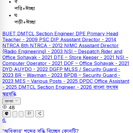
গ
পরি+ঈচ্ছা
ঘ
পড়ী+ঈচ্ছা
BUET
DMTCL Section Engineer
DPE
Primary Head
Teacher - 2009
PSC
DIP Assistant Director - 2014
NTRCA
8th NTRCA - 2012
NIMC Assistant Director
(Radio Engineering) - 2003
NSI – Despatch Rider and
Office Sohayak - 2021
DTE – Store Keeper - 2021
NSI –
Computer Operator - 2021
DOF – Office Sohayak - 2021
DYD AUYDO - 2022
DGFP MLSS / Security Guard -
2023
BR – Wayman - 2023
BPDB – Security Guard -
2023
MES – Various Posts - 2025
DPDC Office Assistant
- 2025
DMTCL Section Engineer - 2026
বাংলা
তৎসম
স্বরসন্ধি
ব্যাখ্যা
48
6.
'অধিকার' শব্দের সন্ধি বিচ্ছেদ কোনটি?