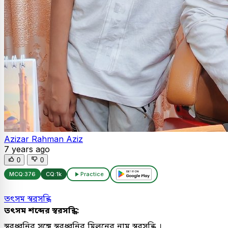
Azizar Rahman Aziz
7 years ago
0
0
MCQ:
376
CQ:
1k
Practice
তৎসম স্বরসন্ধি
তৎসম শব্দের স্বরসন্ধি:
স্বরধ্বনির সঙ্গে স্বরধ্বনির মিলনের নাম স্বরসন্ধি ।