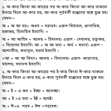
১. অ-কার কিংবা আ-কারের পর অ-কার কিংবা আ-কার থাকলে
উভয়ে মিলে আ-কার হয়, আ-কার পূর্ববর্তী ব্যঞ্জনের সঙ্গে যুক্ত হয়।
যেমন—
অ + অ আ নর+ অধম = নরাধম। এরূপ-হিমাচল, প্রাণাধিক,
হস্তান্তর, হিতাহিত ইত্যাদি। =
অ + আ আহিম + আলয় = হিমালয়। এরূপ - দেবালয়, রত্নাকর,
= সিংহাসন ইত্যাদি। আ + অ আ যথা + অর্থ = যথার্থ। এরূপ –
আশাতীত, কথামৃত, মহার্ঘ ইত্যাদি ।
=আ + আ আ বিদ্যা+ আলয় = বিদ্যালয়। এরূপ- কারাগার,
মহাশয়, সদানন্দ ইত্যাদি।
২. অ-কার কিংবা আ-কারের পর ই-কার কিংবা ঈ-কার থাকলে
উভয়ে মিলে এ-কার হয়; এ-কার পূর্ববর্তী ব্যঞ্জনের সঙ্গে যুক্ত হয়।
যেমন—
অ + ই = এ শুভ + ইচ্ছা = শুভেচ্ছা।
আ + ই =এ যথা + ইষ্ট = যথেষ্ট।
অ + ঈ=এ পরম + ঈশ =পরমেশ।