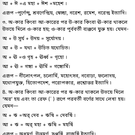
আ + ঈ =এ মহা + ঈশ =মহেশ ।
এরূপ –পূর্ণেন্দু, শ্রবণেন্দ্রিয়, স্বেচ্ছা, নরেশ, রমেশ, নরেন্দ্র ইত্যাদি।
৩. অ-কার কিংবা আ-কারের পর উ-কার কিংবা ঊ-কার থাকলে
উভয়ে মিলে ও-কার হয়; ও-কার পূর্ববর্তী ব্যঞ্জনে যুক্ত হয়। যেমন-
অ + উ সূর্য + উদয় = সূর্যোদয় ।
আ + উ = যথা + উচিত যথোচিত।
অ + ঊ =ও গৃহ + ঊর্ধ্ব = গৃহো ।
আ + ঊ = গঙ্গা + ঊর্মি = গঙ্গোর্মি।
এরূপ – নীলোৎপল, চলোর্মি, মহোৎসব, নবোঢ়া, ফলোদয়,
যথোপযুক্ত, হিতোপদেশ, পরোপকার, প্রশ্নোত্তর ইত্যাদি ৷
8. অ-কার কিংবা আ-কারের পর ঋ-কার থাকলে উভয়ে মিলে
‘অর’ হয় এবং তা রেফ (´ ) রূপে পরবর্তী বর্ণের সাথে লেখা হয়।
যেমন—
অ + ঋ =অর্ দেব + ঋষি = দেবর্ষি ।
আ + ঋ = অর্ মহা + ঋষি = মহর্ষি
এরূপ – অধমর্ণ, উত্তমর্ণ, সপ্তর্ষি, রাজর্ষি ইত্যাদি।