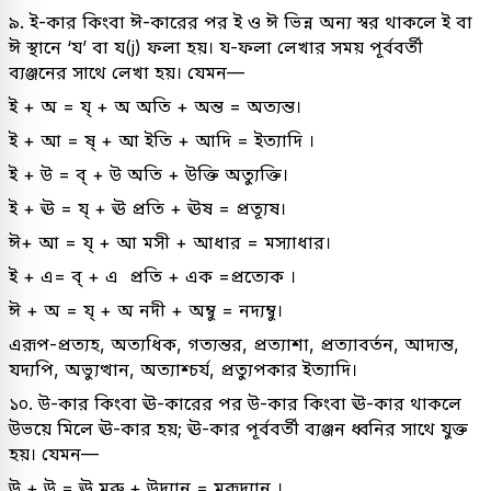
৯. ই-কার কিংবা ঈ-কারের পর ই ও ঈ ভিন্ন অন্য স্বর থাকলে ই বা
ঈ স্থানে ‘য’ বা য(j) ফলা হয়। য-ফলা লেখার সময় পূর্ববর্তী
ব্যঞ্জনের সাথে লেখা হয়। যেমন—
ই + অ = য্ + অ অতি + অন্ত = অত্যন্ত।
ই + আ = ষ্ + আ ইতি + আদি = ইত্যাদি ।
ই + উ = ব্ + উ অতি + উক্তি অত্যুক্তি।
ই + ঊ = য্ + ঊ প্ৰতি + ঊষ = প্রত্যূষ।
ঈ+ আ = য্ + আ মসী + আধার = মস্যাধার।
ই + এ= ব্ + এ প্রতি + এক =প্রত্যেক ।
ঈ + অ = য্ + অ নদী + অম্বু = নদ্যম্বু।
এরূপ-প্রত্যহ, অত্যধিক, গত্যন্তর, প্রত্যাশা, প্রত্যাবর্তন, আদ্যন্ত,
যদ্যপি, অভ্যুত্থান, অত্যাশ্চর্য, প্রত্যুপকার ইত্যাদি।
১০. উ-কার কিংবা ঊ-কারের পর উ-কার কিংবা ঊ-কার থাকলে
উভয়ে মিলে ঊ-কার হয়; ঊ-কার পূর্ববর্তী ব্যঞ্জন ধ্বনির সাথে যুক্ত
হয়। যেমন—
উ + উ = ঊ মরু + উদ্যান = মরূদ্যান ।