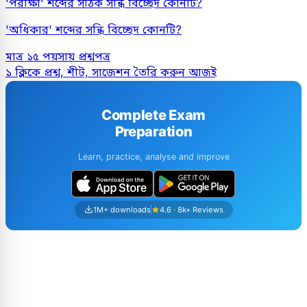
'পরীক্ষা' শব্দের সঠিক সন্ধি বিচ্ছেদ কোনটি?
'অধিকার' শব্দের সন্ধি বিচ্ছেদ কোনটি?
মাত্র ১৫ পয়সায় প্রশ্নপত্র
১ ক্লিকে প্রশ্ন, শীট, সাজেশন তৈরি করুন আজই
Complete Exam
Preparation
Learn, practice, analyse and improve
1M+ downloads
4.6 · 8k+ Reviews