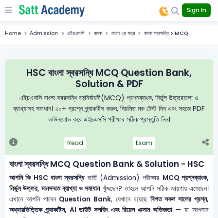
Sign In
Home
Admission
এইচএসসি
বাংলা
বাংলা ২য় পত্র
বাংলা স্বরসন্ধি > MCQ
HSC বাংলা স্বরসন্ধি MCQ Question Bank,
Solution & PDF
এইচএসসি বাংলা স্বরসন্ধি বহুনির্বাচনী(MCQ) প্রশ্নব্যাংক, নির্ভুল উত্তরমালা ও
ব্যাখ্যাসহ সমাধান। ২০+ প্রশ্নে প্র্যাকটিস করুন, নিয়মিত মক টেস্ট দিন এবং সহজে PDF
ডাউনলোড করে এইচএসসি পরীক্ষার সঠিক প্রস্তুতি নিন।
Read
Exam
বাংলা স্বরসন্ধি MCQ Question Bank & Solution - HSC
আপনি কি HSC বাংলা স্বরসন্ধি
ভর্তি (Admission) পরীক্ষার
MCQ প্রশ্নব্যাংক,
নির্ভুল উত্তর, মানসম্মত ব্যাখ্যা ও সমাধান
খুঁজছেন? তাহলে আপনি সঠিক জায়গায় এসেছেন।
এখানে আপনি পাবেন
Question Bank
, যেখানে রয়েছে
বিগত সকল সালের প্রশ্ন,
অধ্যায়ভিত্তিক প্র্যাকটিস, AI ডাউট সলভিং এবং রিয়েল এক্সাম অভিজ্ঞতা
— যা আপনার