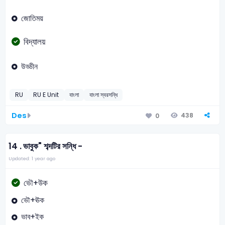
জোতিময়
বিদ্যালয়
উড্ডীন
RU
RU E Unit
বাংলা
বাংলা স্বরসন্ধি
Des
438
0
14 .
ভাবুক" শব্দটির সন্ধি -
Updated: 1 year ago
ভৌ+উক
ভৌ+ঊক
ভাব+ইক