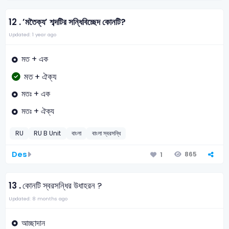
12 .
’মতৈক্য’ শব্দটির সন্ধিবিচ্ছেদ কোনটি?
Updated: 1 year ago
মত + এক
মত + ঐক্য
মতঃ + এক
মতঃ + ঐক্য
RU
RU B Unit
বাংলা
বাংলা স্বরসন্ধি
Des
865
1
13 .
কোনটি স্বরসন্ধির উধাহরন ?
Updated: 8 months ago
আচ্ছাদান