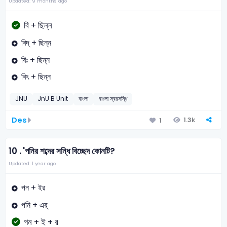
Updated: 9 months ago
বি + ছিন্ন
বিদ্ + ছিন্ন
বিঃ + ছিন্ন
বিৎ + ছিন্ন
JNU
JnU B Unit
বাংলা
বাংলা স্বরসন্ধি
Des
1.3k
1
10 .
'পনির শব্দের সন্ধি বিচ্ছেদ কোনটি?
Updated: 1 year ago
পন + ইর
পনি + এর্
পন + ই + র