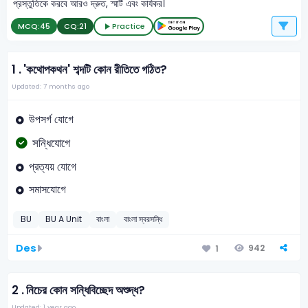
প্রস্তুতিকে করবে আরও দ্রুত, স্মার্ট এবং কার্যকর।
MCQ:
45
CQ:
21
Practice
1 .
'কথোপকথন' শব্দটি কোন রীতিতে গঠিত?
Updated: 7 months ago
উপসর্গ যোগে
সন্ধিযোগে
প্রত্যয় যোগে
সমাসযোগে
BU
BU A Unit
বাংলা
বাংলা স্বরসন্ধি
Des
942
1
2 .
নিচের কোন সন্ধিবিচ্ছেদ অশুদ্ধ?
Updated: 1 year ago