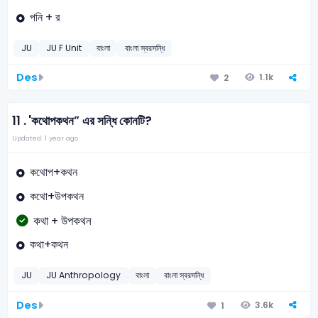
পনি + র
JU
JU F Unit
বাংলা
বাংলা স্বরসন্ধি
Des
1.1k
2
11 .
'কথোপকথন” এর সন্ধি কোনটি?
Updated: 1 year ago
কথোপ+কথন
কথো+উপকথন
কথা + উপকথন
কথা+কথন
JU
JU Anthropology
বাংলা
বাংলা স্বরসন্ধি
Des
3.6k
1