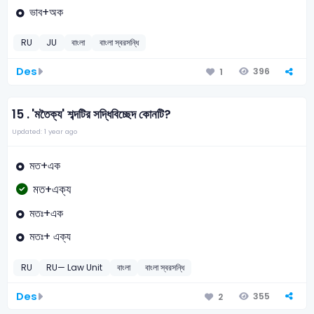
ভাব+অক
RU
JU
বাংলা
বাংলা স্বরসন্ধি
Des
396
1
15 .
'মতৈক্য' শব্দটির সদ্ধিবিচ্ছেদ কোনটি?
Updated: 1 year ago
মত+এক
মত+এক্য
মতঃ+এক
মতঃ+ এক্য
RU
RU— Law Unit
বাংলা
বাংলা স্বরসন্ধি
Des
355
2