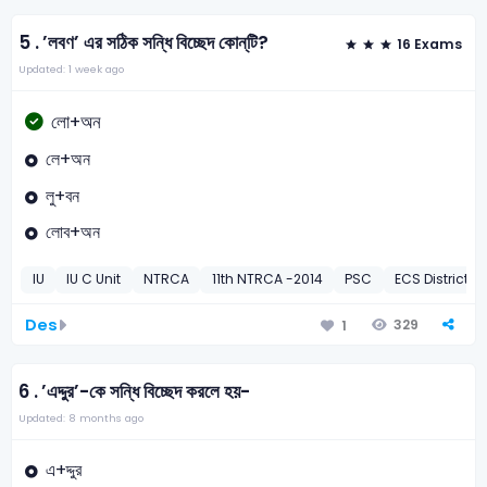
5 .
’লবণ’ এর সঠিক সন্ধি বিচ্ছেদ কোন্‌টি?
16 Exams
Updated: 1 week ago
লো+অন
লে+অন
লু+বন
লোব+অন
IU
IU C Unit
NTRCA
11th NTRCA -2014
PSC
ECS District E
Des
329
1
6 .
’এদ্দুর’-কে সন্ধি বিচ্ছেদ করলে হয়-
Updated: 8 months ago
এ+দ্দুর