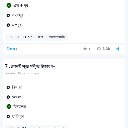
এত + দূর
এৎ+দূর
এ+দূর
IU
IU C Unit
বাংলা
বাংলা স্বরসন্ধি
Des
3.3k
1
7 .
কোনটি স্বর সন্ধির উদাহরণ-
Updated: 10 months ago
নিজন্ত
অহরহ
বিদ্যালয়
দুঃচিন্তা