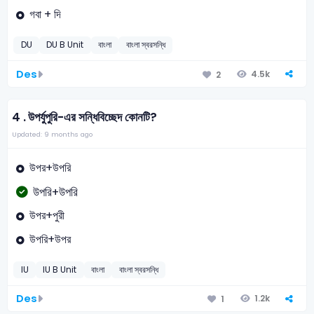
গবা + দি
DU
DU B Unit
বাংলা
বাংলা স্বরসন্ধি
Des
4.5k
2
4 .
উপর্যুপুরি-এর সন্ধিবিচ্ছেদ কোনটি?
Updated: 9 months ago
উপর+উপরি
উপরি+উপরি
উপর+পুরী
উপরি+উপর
IU
IU B Unit
বাংলা
বাংলা স্বরসন্ধি
Des
1.2k
1