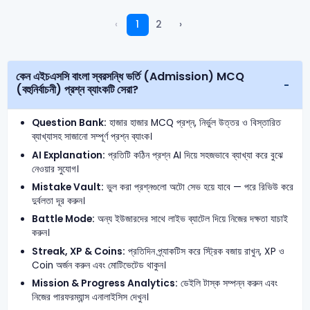
‹
1
2
›
কেন এইচএসসি বাংলা স্বরসন্ধি ভর্তি (Admission) MCQ
(বহুনির্বাচনী) প্রশ্ন ব্যাংকটি সেরা?
Question Bank:
হাজার হাজার MCQ প্রশ্ন, নির্ভুল উত্তর ও বিস্তারিত
ব্যাখ্যাসহ সাজানো সম্পূর্ণ প্রশ্ন ব্যাংক।
AI Explanation:
প্রতিটি কঠিন প্রশ্ন AI দিয়ে সহজভাবে ব্যাখ্যা করে বুঝে
নেওয়ার সুযোগ।
Mistake Vault:
ভুল করা প্রশ্নগুলো অটো সেভ হয়ে যাবে — পরে রিভিউ করে
দুর্বলতা দূর করুন।
Battle Mode:
অন্য ইউজারদের সাথে লাইভ ব্যাটেল দিয়ে নিজের দক্ষতা যাচাই
করুন।
Streak, XP & Coins:
প্রতিদিন প্র্যাকটিস করে স্ট্রিক বজায় রাখুন, XP ও
Coin অর্জন করুন এবং মোটিভেটেড থাকুন।
Mission & Progress Analytics:
ডেইলি টাস্ক সম্পন্ন করুন এবং
নিজের পারফরম্যান্স এনালাইসিস দেখুন।