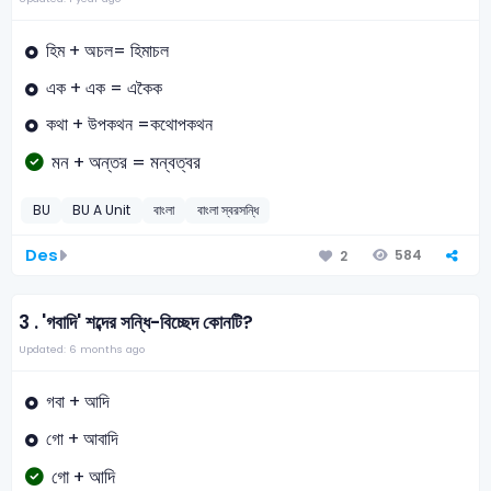
হিম + অচল= হিমাচল
এক + এক = একৈক
কথা + উপকথন =কথোপকথন
মন + অন্তর = মন্বত্বর
BU
BU A Unit
বাংলা
বাংলা স্বরসন্ধি
Des
584
2
3 .
'গবাদি' শব্দের সন্ধি-বিচ্ছেদ কোনটি?
Updated: 6 months ago
গবা + আদি
গো + আবাদি
গো + আদি