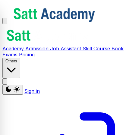
Academy
Admission
Job Assistant
Skill
Course
Book
Exams
Pricing
Others
Sign in