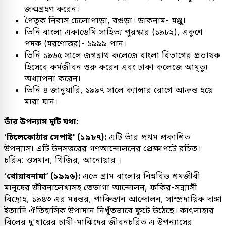
জন্মগ্রহণ করেন।
পৈতৃক নিবাস চেলোপাড়া, বগুড়া। ডাকনাম- মঞ্জু।
তিনি বাংলা একাডেমি সাহিত্য পুরস্কার (১৯৮২), একুশে
পদক (মরণোত্তর)- ১৯৯৯ পান।
তিনি ১৯৬৫ সালে জগন্নাথ কলেজে বাংলা বিভাগের প্রভাষক
হিসেবে কর্মজীবন শুরু করেন এবং ঢাকা কলেজে আমৃত্যু
অধ্যাপনা করেন।
তিনি ৪ জানুয়ারি, ১৯৯৭ সালে ক্যান্সার রোগে আক্রন্ত হয়ে
মারা যান।
তাঁর উপন্যাস দুটি যথা:
‘চিলেকোঠার সেপাই' (১৯৮৭):
এটি তাঁর প্রথম প্রকাশিত
উপন্যাস। এটি উনসত্তরের গণআন্দোলনের প্রেক্ষাপটে রচিত।
চরিত্র: ওসমান, খিজির, আনোয়ার ।
‘খোয়াবনামা’ (১৯৯৬):
এতে গ্রাম বাংলার নিম্নবিত্ত শ্রমজীবী
মানুষের জীবনালেখ্যসহ তেভাগা আন্দোলন, ফকির-সন্ন্যাসী
বিদ্রোহ, ১৯৪৩ এর মন্বন্তর, পাকিস্তান আন্দোলন, সাম্প্রদায়িক দাঙ্গা
ইত্যাদি ঐতিহাসিক উপাদান নিখুঁতভাবে ফুটে উঠেছে। কাৎলাহার
বিলের দু'ধারের চাষী-মাঝিদের জীবনচরিত এ উপন্যাসের