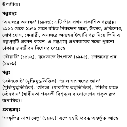
উপজীব্য।
গল্পগ্রন্থঃ
‘অন্যঘরে অন্যস্বর' (১৯৭৬): এটি তাঁর প্রথম প্রকাশিত গল্পগ্রন্থ।
১৯৬৫ থেকে ১৯৭৫ সালে রচিত নিরুদ্দেশ যাত্রা, উৎসব, প্রতিশোধ,
যোগাযোগ, ফেরারী, অন্যঘরে অন্যস্বর ইত্যাদি গল্প নিয়ে তিনি এ
গল্পগ্রন্থটি প্রকাশ করেন। এ গল্পগ্রন্থে প্রথমবারের মতো পুরনো
ঢাকার জনজীবন বিশেষত্ব পেয়েছে।
‘খোঁয়ারি’ (১৯৮২), ‘দুধেভাতে উৎপাত' (১৯৮৫), ‘দোজখের ওম'
(১৯৮৯)
গল্পঃ
‘রেইনকোট’ (মুক্তিযুদ্ধভিত্তিক), ‘জাল স্বপ্ন স্বপ্নের জাল'
(মুক্তিযুদ্ধভিত্তিক), ‘ফোঁড়া’ (মার্কসীয় তত্ত্বভিত্তিক), ‘মিলির হাতে
স্টেনগান' (স্বাধীনতা পরবর্তী বিশৃঙ্খল বাংলাদেশের প্রকৃত রূপ
রূপায়িত)।
প্রবন্ধগ্রন্থঃ
'সংস্কৃতির ভাঙ্গা সেতু' (১৯৯৮): এতে ২২টি প্রবন্ধ অন্তর্ভুক্ত আছে।