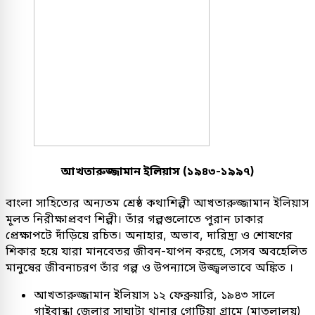
আখতারুজ্জামান ইলিয়াস (১৯৪৩-১৯৯৭)
বাংলা সাহিত্যের অন্যতম শ্রেষ্ঠ কথাশিল্পী আখতারুজ্জামান ইলিয়াস
মূলত নিরীক্ষাপ্রবণ শিল্পী। তাঁর গল্পগুলোতে পুরান ঢাকার
প্রেক্ষাপটে দাঁড়িয়ে রচিত। অনাহার, অভাব, দারিদ্র্য ও শোষণের
শিকার হয়ে যারা মানবেতর জীবন-যাপন করছে, সেসব অবহেলিত
মানুষের জীবনাচরণ তাঁর গল্প ও উপন্যাসে উজ্জ্বলভাবে অঙ্কিত ।
আখতারুজ্জামান ইলিয়াস ১২ ফেব্রুয়ারি, ১৯৪৩ সালে
গাইবান্ধা জেলার সাঘাটা থানার গোটিয়া গ্রামে (মাতুলালয়)