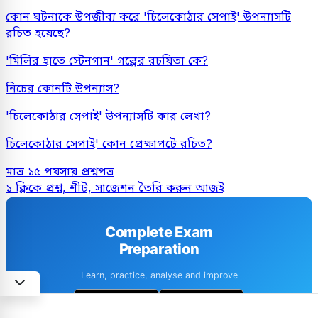
কোন ঘটনাকে উপজীব্য করে 'চিলেকোঠার সেপাই' উপন্যাসটি
রচিত হয়েছে?
'মিলির হাতে স্টেনগান' গল্পের রচয়িতা কে?
নিচের কোনটি উপন্যাস?
'চিলেকোঠার সেপাই' উপন্যাসটি কার লেখা?
চিলেকোঠার সেপাই' কোন প্রেক্ষাপটে রচিত?
মাত্র ১৫ পয়সায় প্রশ্নপত্র
১ ক্লিকে প্রশ্ন, শীট, সাজেশন তৈরি করুন আজই
Complete Exam
Preparation
Learn, practice, analyse and improve