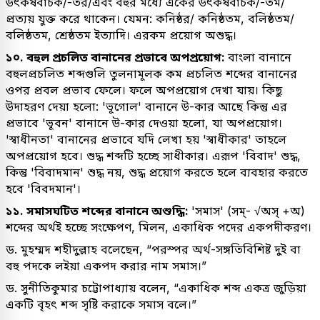
উৎকর্ষবাচক/-তর/এবং বহুর মধ্যে একের উৎকর্ষবাচক/-তম/
প্রত্যয় যুক্ত করে থাকেন। যেমন: কনিষ্ঠর/ কনিষ্ঠতম, বলিষ্ঠতম/
বলিষ্ঠতম, শ্রেষ্ঠতম ইত্যাদি। এরকম প্রয়োগ অশুদ্ধ।
১০. বহুল প্রচলিত বানানের প্রভাবে অপপ্রয়োগ:
বাংলা বানানে
বহুলপ্রচলিত শব্দগুলি তুলনামূলক কম প্রচলিত শব্দের বানানের
ওপর প্রবল প্রভাব ফেলে। ফলে অপপ্রয়োগ দেখা যায়। কিছু
উদাহরণ দেয়া হলো: 'ভূগোল' বানানে উ-কার আছে কিন্তু এর
প্রভাবে 'ভূবন' বানানে উ-কার দেওয়া হলো, যা অপপ্রয়োগ।
'স্বাধীনতা' বানানের প্রভাবে যদি লেখা হয় 'স্বাধীকার' তাহলে
অপপ্রয়োগ হবে। শুদ্ধ শব্দটি হচ্ছে সাধীকার। এরূপ 'বিবাদ' শুদ্ধ,
কিন্তু 'বিবাদমান' শুদ্ধ নয়, শুদ্ধ প্রয়োগ করতে হলে ব্যবহার করতে
হবে 'বিবদমান'।
১১. সমাসঘটিত শব্দের বানানে অশুদ্ধি:
'সমাস' (সম্- √অস্ +অ)
শব্দের অর্থই হচ্ছে সংক্ষেপণ, মিলন, একাধিক পদের একপদীকরণ।
ড. মুহম্মদ শহীদুল্লাহ বলেছেন, “পরস্পর অর্থ-সঙ্গতিবিশিষ্ট দুই বা
বহু পদকে লইয়া একপদ করার নাম সমাস।”
ড. সুনীতিকুমার চট্টোপাধ্যায় বলেন, “একাধিক শব্দ একত্র জুড়িয়া
একটি বৃহৎ শব্দ সৃষ্টি করাকে সমাস বলে।”