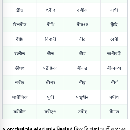
প্রীত
প্রবীণ
বল্মীক
বাণী
বিপরীত
বীথি
বীভৎস
ব্রীহি
বীচি
বিবাদী
বীর
বেণী
ব্যতীত
ভীত
ভীম
ভাগীরথী
ভীষণ
মরীচিকা
শীকর
শীতাতপ
শরীর
শ্রীপদ
শীঘ্র
শীর্ণ
শারীরিক
সুশ্রী
সম্মুখীন
সমীপ
সমীচীন
সরীসৃপ
সমীহ
সীমন্ত
২.অপপ্রয়োগের কারণ যখন বিশেষণ দ্বিত্ব:
বিশেষণ জাতীয় পদের