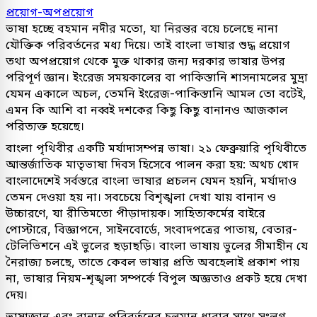
প্রয়োগ-অপপ্রয়োগ
ভাষা হচ্ছে বহমান নদীর মতো, যা নিরন্তর বয়ে চলেছে নানা
যৌক্তিক পরিবর্তনের মধ্য দিয়ে। তাই বাংলা ভাষার শুদ্ধ প্রয়োগ
তথা অপপ্রয়োগ থেকে মুক্ত থাকার জন্য দরকার ভাষার উপর
পরিপূর্ণ জ্ঞান। ইংরেজ সময়কালের বা পাকিস্তানি শাসনামলের মুদ্রা
যেমন একালে অচল, তেমনি ইংরেজ-পাকিস্তানি আমল তো বটেই,
এমন কি আশি বা নব্বই দশকের কিছু কিছু বানানও আজকাল
পরিত্যক্ত হয়েছে।
বাংলা পৃথিবীর একটি মর্যাদাসম্পন্ন ভাষা। ২১ ফেব্রুয়ারি পৃথিবীতে
আন্তর্জাতিক মাতৃভাষা দিবস হিসেবে পালন করা হয়: অথচ খোদ
বাংলাদেশেই সর্বস্তরে বাংলা ভাষার প্রচলন যেমন হয়নি, মর্যাদাও
তেমন দেওয়া হয় না। সবচেয়ে বিশৃঙ্খলা দেখা যায় বানান ও
উচ্চারণে, যা রীতিমতো পীড়াদায়ক। সাহিত্যকর্মের বাইরে
পোস্টারে, বিজ্ঞাপনে, সাইনবোর্ডে, সংবাদপত্রের পাতায়, বেতার-
টেলিভিশনে এই ভুলের ছড়াছড়ি। বাংলা ভাষায় ভুলের সীমাহীন যে
নৈরাজ্য চলছে, তাতে কেবল ভাষার প্রতি অবহেলাই প্রকাশ পায়
না, ভাষার নিয়ম-শৃঙ্খলা সম্পর্কে বিপুল অজ্ঞতাও প্রকট হয়ে দেখা
দেয়।
ভাষাজ্ঞান এবং বানান পরিবর্তনের চলমান ধারার সাথে সংলগ্ন