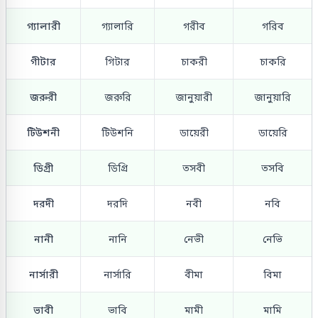
গ্যালারী
গ্যালারি
গরীব
গরিব
গীটার
গিটার
চাকরী
চাকরি
জরুরী
জরুরি
জানুয়ারী
জানুয়ারি
টিউশনী
টিউশনি
ডায়েরী
ডায়েরি
ডিগ্রী
ডিগ্রি
তসবী
তসবি
দরদী
দরদি
নবী
নবি
নানী
নানি
নেভী
নেভি
নার্সারী
নার্সারি
বীমা
বিমা
ভাবী
ভাবি
মামী
মামি