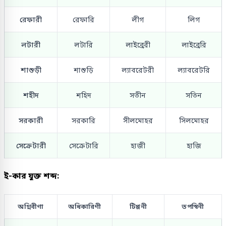
রেফারী
রেফারি
লীগ
লিগ
লটারী
লটারি
লাইব্রেরী
লাইব্রেরি
শাশুড়ী
শাশুড়ি
ল্যাবরেটরী
ল্যাবরেটরি
শহীদ
শহিদ
সতীন
সতিন
সরকারী
সরকারি
সীলমোহর
সিলমোহর
সেক্রেটারী
সেক্রেটারি
হাজী
হাজি
ই-কার যুক্ত শব্দ:
অগ্নিবীণা
অধিকারিণী
টিপ্পনী
তপস্বিনী