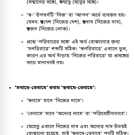
(সম্মানের সঙ্গে),
স
যত্নে (যত্নের সঙ্গে)।
'স্ব-' উপসর্গটি 'নিজ' বা 'আপন' অর্থে ব্যবহৃত হয়।
যেমন:
স্ব
দেশ (নিজের দেশ),
স্ব
নাম (নিজের নাম),
স্ব
জন (নিজের লোক)।
প্রশ্নে 'পরিবারের সঙ্গে' এই অর্থ বোঝানোর জন্য
'সপরিবারে' শব্দটি সঠিক। 'স্বপরিবারে' এখানে ভুল,
কারণ এর অর্থ দাঁড়ায় 'নিজের পরিবারে' যা প্রসঙ্গের
সাথে মানানসই নয়।
'সনামে-বেনামে' বনাম 'স্বনামে-বেনামে':
'স্বনামে' মানে 'নিজের নামে'।
'বেনামে' মানে 'অন্যের নামে' বা 'পরিচয়হীনভাবে'।
যেহেতু এখানে নিজের নাম এবং অন্যের নাম উভয়ই
বোঝানো হয়েছে, তাই 'স্বনামে-বেনামে' পদটি সঠিক।