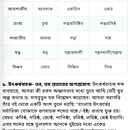
আবশ্যকীয়
আবশ্যক
একত্রিত
একত্র
চোষ্য
চূষ্য
লব্ধপ্রতিষ্ঠিত
লব্ধপ্রতিষ্ঠ
সাধ্যাতীত
অসাধ্য
সত্বা
সত্তা
স্বত্ত্ব
স্বত্ব
সম্ভ্রান্তশালী
সম্ভ্রমশালী/সম্ভ্রান্ত
সিঞ্চন
সেচন
সিঞ্চিত
সিক্ত
৯. উৎকর্ষবাচক- তর, তম প্রত্যয়ের অপপ্রয়োগ:
উৎকর্ষবাচক শব্দ
ব্যবহারে, আমরা কী রকম অজ্ঞানতার মধ্যে ডুবে আছি যেটি খুব
অল্প কথায় ড. মাহবুবুল হক বিশ্লেষণ করেছেন। আমরা সরাসরি
তাঁর বই থেকে একটি অংশ তুলে ধরছি: 'বাংলায় উৎকর্ষের
সর্বাধিক্য বোঝাতে গুণবাচক শব্দের সঙ্গে /-ইষ্ঠ/ প্রত্যয় যুক্ত হয়।
যেমন: কনিষ্ঠ, গরিষ্ঠ, জ্যেষ্ঠ, পাপিষ্ঠ্য, বলিষ্ঠ, লঘিষ্ঠ, শ্রেষ্ঠ ইত্যাদি।
এসব শব্দের সঙ্গে ভুলবশত অনেকে দুইয়ের মধ্যে একের