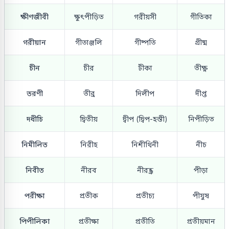
ক্ষীণজীবী
ক্ষুৎপীড়িত
গরীয়সী
গীতিকা
গরীয়ান
গীতাঞ্জলি
গীষ্পতি
গ্রীষ্ম
চীন
চীর
টীকা
তীক্ষ্ণ
তরণী
তীব্র
দিলীপ
দীপ্ত
দধীচি
দ্বিতীয়
দ্বীপ (দ্বিপ-হস্তী)
নিপীড়িত
নিমীলিত
নিরীহ
নিশীথিনী
নীচ
নিবীত
নীরব
নীরন্ধ্র
পীড়া
পরীক্ষা
প্রতীক
প্রতীচ্য
পীযুষ
পিপীলিকা
প্রতীক্ষা
প্রতীতি
প্রতীয়মান