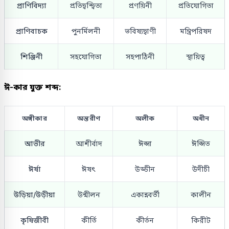
প্রাণিবিদ্যা
প্রতিদ্বন্দ্বিতা
প্রণয়িনী
প্রতিযোগিতা
প্রাণিবাচক
পুনর্মিলনী
ভবিষ্যদ্বাণী
মন্ত্রিপরিষদ
শিঞ্জিনী
সহযোগিতা
সহপাঠিনী
স্থায়িত্ব
ঈ-কার যুক্ত শব্দ:
অঙ্গীকার
অন্তরীণ
অলীক
অধীন
আভীর
আশীর্বাদ
ঈপ্সা
ঈপ্সিত
ঈর্ষা
ঈষৎ
উড্ডীন
উদীচী
উড়িয়া/উড়ীয়া
উন্মীলন
একান্নবর্তী
কালীন
কৃষিজীবী
কীর্তি
কীর্তন
কিরীট