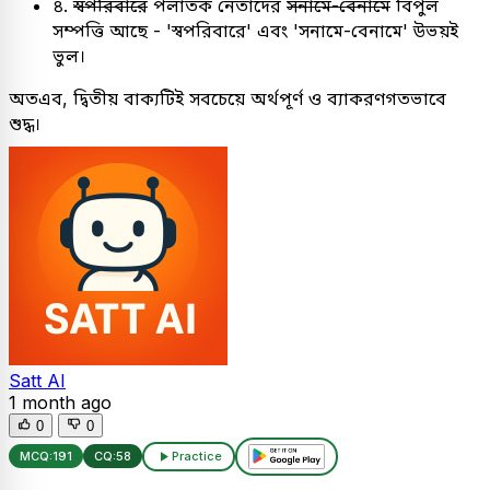
৪.
স্বপরিবারে
পলাতক নেতাদের
সনামে-বেনামে
বিপুল
সম্পত্তি আছে - 'স্বপরিবারে' এবং 'সনামে-বেনামে' উভয়ই
ভুল।
অতএব, দ্বিতীয় বাক্যটিই সবচেয়ে অর্থপূর্ণ ও ব্যাকরণগতভাবে
শুদ্ধ।
Satt AI
1 month ago
0
0
MCQ:
191
CQ:
58
Practice