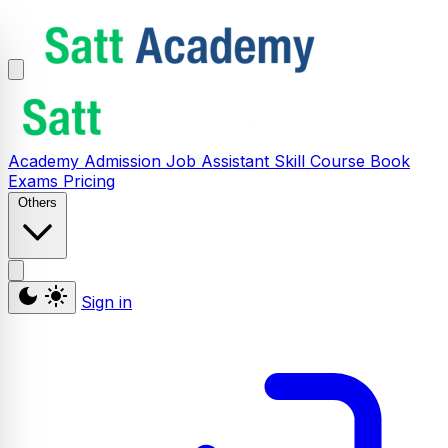
Academy
Admission
Job Assistant
Skill
Course
Book
Exams
Pricing
Others
Sign in