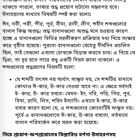
থাকতে পারলে, ভাষার শুদ্ধ প্রয়োগ ঘটানো সম্ভবপর হবে।
উদাহরণের মাধ্যমে বিষয়টি স্পষ্ট করা হলোঃ
ঈদ, নবী, পরী, পীর, পূর্ব, বীমা, রানী, লীগ, শহীদ শব্দগুলোর
বানান কিন্তু অশুদ্ধ। শুদ্ধ বানানগুলো অশুদ্ধ মনে হওয়ার কারণ
হচ্ছে এ বানানগুলো বিভিন্ন সরলীকরণ প্রক্রিয়ার মধ্য দিয়ে সংস্কার
করে গৃহীত হয়েছে। পুরনো বানানগুলো যেহেতু দীর্ঘদিন প্রচলিত
ছিল, তাই সেগুলো এখনো চোখকে বিভ্রান্ত করতে চায়। এ নিয়ে যে
দ্বিধা, তা দূর হতে পারে শুধু একটি নিয়ম জানা থাকলে। এ
শব্দগুলোর শুদ্ধরূপের নিয়মটি হলো:
যে শব্দটি তৎসম নয় অর্থাৎ সংস্কৃত নয়, সে শব্দটির বানানে
কোথাও ঈ-কার, উ-কার দেওয়া যাবে না। এ ক্ষেত্রে সর্বদাই
ই- কার, উ- কার বসবে। যেমন- ইদ, নবি, পরি, পির, পুব,
বিমা, রানি, লিগ, শহিদ ইত্যাদি। এখানে ই-কার, উ-কার
বসার কারণ হলো যে, এ শব্দগুলোর কোনোটিই সংস্কৃত নয়।
পূর্বে এ বানানগুলোতে ঈ-কার, উ-কার বসতো, বর্তমানে
বানান পরিমার্জন করে সরল করা হয়েছে।
নিচে প্রয়োগ-অপপ্রয়োগের বিস্তারিত বর্ণনা উদাহরণসহ