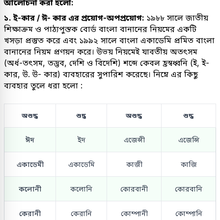
আলোচনা করা হলো:
১. ই-কার / ঈ- কার এর প্রয়োগ-অপপ্রয়োগ:
১৯৮৮ সালে জাতীয়
শিক্ষাক্রম ও পাঠ্যপুস্তক বোর্ড বাংলা বানানের নিয়মের একটি
খসড়া প্রস্তুত করে এবং ১৯৯২ সালে বাংলা একাডেমি প্রমিত বাংলা
বানানের নিয়ম প্রণয়ন করে। উভয় নিয়মেই যাবতীয় অতৎসম
(অর্ধ-তৎসম, তদ্ভব, দেশি ও বিদেশি) শব্দে কেবল হ্রস্বধ্বনি (ই, ই-
কার, উ. উ- কার) ব্যবহারের সুপারিশ করেছে। নিম্নে এর কিছু
ব্যবহার তুলে ধরা হলো :
অশুদ্ধ
শুদ্ধ
অশুদ্ধ
শুদ্ধ
ঈদ
ইদ
এজেন্সী
এজেন্সি
একাডেমী
একাডেমি
কাজী
কাজি
কলোনী
কলোনি
কোরবানী
কোরবানি
কেরানী
কেরানি
কোম্পানী
কোম্পানি