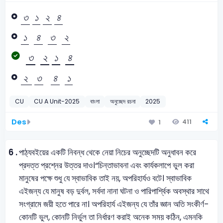
৩
১
২
৪
৩
১
২
৪
১
৪
৩
২
১
৪
৩
২
৩
২
১
৪
৩
২
১
৪
২
৩
৪
১
২
৩
৪
১
CU
CU A Unit-2025
বাংলা
অনুচ্ছেদ রচনা
2025
Des
411
1
6 .
পাঠ্যবইয়ের একটি নিবন্ধ থেকে নেয়া নিচের অনুচ্ছেদটি অনুধাবন করে
প্রদত্ত প্রশ্নের উত্তর দাও।
“চিন্তাভাবনা এবং কার্যকলাপে ভুল করা
মানুষের পক্ষে শুধু যে স্বাভাবিক তাই নয়, অপরিহার্যও বটে। স্বাভাবিক
এইজন্য যে মানুষ বড় দুর্বল, সর্বদা নানা ঘটনা ও পারিপার্শ্বিক অবস্থার সাথে
সংগ্রামে জয়ী হতে পারে না। অপরিহার্য এইজন্য যে তাঁর জ্ঞান অতি সংকীর্ণ-
কোনটি ভুল, কোনটি নির্ভুল তা নির্ধারণ করাই অনেক সময় কঠিন, এমনকি