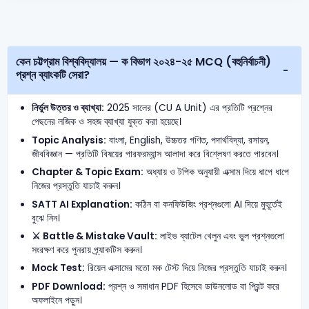
কেন চট্টগ্রাম বিশ্ববিদ্যালয় — ক বিভাগ ২০২৪-২৫ MCQ (বহুনির্বাচনী)
প্রশ্ন ব্যাংকটি সেরা?
নির্ভুল উত্তর ও ব্যাখ্যা:
2025 সালের (CU A Unit) এর প্রতিটি প্রশ্নের
পেছনের লজিক ও সহজ ব্যাখ্যা যুক্ত করা হয়েছে।
Topic Analysis:
বাংলা, English, উচ্চতর গণিত, পদার্থবিদ্যা, রসায়ন,
জীববিজ্ঞান — প্রতিটি বিষয়ের পারফরম্যান্স আলাদা করে বিশ্লেষণ করতে পারবেন।
Chapter & Topic Exam:
অধ্যায় ও টপিক অনুযায়ী এক্সাম দিয়ে ধাপে ধাপে
নিজের প্রস্তুতি যাচাই করুন।
SATT AI Explanation:
কঠিন বা কনফিউজিং প্রশ্নগুলো AI দিয়ে মুহূর্তেই
বুঝে নিন।
⚔️ Battle & Mistake Vault:
লাইভ ব্যাটেল খেলুন এবং ভুল প্রশ্নগুলো
সংরক্ষণ করে পুনরায় প্র্যাকটিস করুন।
Mock Test:
রিয়েল এক্সামের মতো মক টেস্ট দিয়ে নিজের প্রস্তুতি যাচাই করুন।
PDF Download:
প্রশ্ন ও সমাধান PDF হিসেবে ডাউনলোড বা প্রিন্ট করে
অফলাইনে পড়ুন।