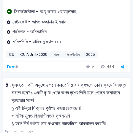
সিরাজউদ্দৌলা - আবু জাফর ওবায়দুল্লাহ
রেইনকোট - আখতারুজ্জামান ইলিয়াস
প্রতিদান - জসিমউদ্দিন
মাসি-পিসি - মানিক বন্দ্যোপাধ্যায়
CU
CU A Unit-2025
বাংলা
সিরাজউদ্দৌলা
2025
Des
464
2
5 .
সুসংহত একটি অনুচ্ছেদ গঠন করতে নিচের বাক্যগুলো কোন ক্রমে বিন্যস্ত
করতে হবে?
১
একটি দৃশ্য থেকে অপর দৃশ্যে তিনি চলে গেছেন অনায়াসে
দ্রুততার সঙ্গে।
২
এই চিন্তা সিকান্দার পূর্বাপর বজায় রেখেছেন।
৩
নাটক মূলত ক্রিয়াশীলতার সৃজনভূমি।
৪
ফলে দীর্ঘ বর্ণনার ভার কখনোই নাটকটিকে আক্রান্ত করেনি।
Updated: 1 year ago