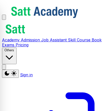
Academy
Admission
Job Assistant
Skill
Course
Book
Exams
Pricing
Others
Sign in