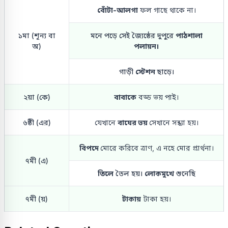
বোঁটা-আলগা
ফল গাছে থাকে না।
১মা (শূন্য বা
মনে পড়ে সেই জ্যৈষ্ঠের দুপুরে
পাঠশালা
অ)
পলায়ন।
গাড়ী
স্টেশন
ছাড়ে।
২য়া (কে)
বাবাকে
বড্ড ভয় পাই।
৬ষ্ঠী (এর)
যেখানে
বাঘের ভয়
সেখানে সন্ধ্যা হয়।
বিপদে
মোরে করিবে ত্রাণ, এ নহে মোর প্রার্থনা।
৭মী (এ)
তিলে
তৈল হয়।
লোকমুখে
শুনেছি
৭মী (য়)
টাকায়
টাকা হয়।