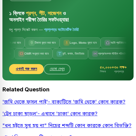
১ ক্লিকে
প্রশ্ন, শীট, সাজেশন
ও
অনলাইন পরীক্ষা তৈরির সফটওয়্যার!
শুধু প্রশ্ন সিলেক্ট করুন —
প্রশ্নপত্র অটোমেটিক তৈরি!
ছাপ দেয়া যাবে
ঠিকানা যুক্ত করা যাবে
Logo, Motto যুক্ত হবে
অটো প্রতিষ্ঠানের নাম
য়
OMR সংযুক্ত করা যাবে
ফন্ট, কলাম, ডিভাইডার
প্রশ্ন/অপশন স্টাইল পরিবর্তন
সেট 
৫০,০০০+
৩০ লক্ষ+
এখনই শুরু করুন
ডেমো দেখুন
শিক্ষক
প্রশ্নপত্র
Related Question
'জমি থেকে ফসল পাই'- বাক্যটিতে 'জমি থেকে' কোন কারক?
'ট্রেন ঢাকা ছাড়ল'- এখানে 'ঢাকা' কোন কারক?
"ধন হইতে সুখ হয় না" নিচের শব্দটি কোন কারকে কোন বিভক্তি?