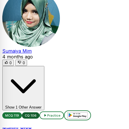
Sumaiya Mim
4 months ago
0
0
Show 1 Other Answer
MCQ:
119
CQ:
106
Practice