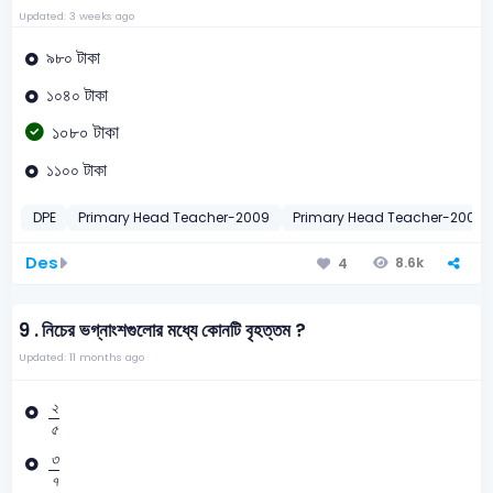
Updated: 3 weeks ago
৯৮০ টাকা
১০৪০ টাকা
১০৮০ টাকা
১১০০ টাকা
DPE
Primary Head Teacher-2009
Primary Head Teacher-2009
Des
8.6k
4
9 .
নিচের ভগ্নাংশগুলোর মধ্যে কোনটি বৃহত্তম ?
Updated: 11 months ago
২
৫
২
৫
৩
৭
৩
৭