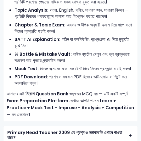
প্রতিটি প্রশ্নের পেছনের লজিক ও সহজ ব্যাখ্যা যুক্ত করা হয়েছে।
Topic Analysis:
বাংলা, English, গণিত, সাধারণ জ্ঞান, সাধারণ বিজ্ঞান —
প্রতিটি বিষয়ের পারফরম্যান্স আলাদা করে বিশ্লেষণ করতে পারবেন।
Chapter & Topic Exam:
অধ্যায় ও টপিক অনুযায়ী এক্সাম দিয়ে ধাপে ধাপে
নিজের প্রস্তুতি যাচাই করুন।
SATT AI Explanation:
কঠিন বা কনফিউজিং প্রশ্নগুলো AI দিয়ে মুহূর্তেই
বুঝে নিন।
⚔️ Battle & Mistake Vault:
লাইভ ব্যাটেল খেলুন এবং ভুল প্রশ্নগুলো
সংরক্ষণ করে পুনরায় প্র্যাকটিস করুন।
Mock Test:
রিয়েল এক্সামের মতো মক টেস্ট দিয়ে নিজের প্রস্তুতি যাচাই করুন।
PDF Download:
প্রশ্ন ও সমাধান PDF হিসেবে ডাউনলোড বা প্রিন্ট করে
অফলাইনে পড়ুন।
আমাদের এই
নিয়োগ Question Bank
শুধুমাত্র MCQ নয় — এটি একটি সম্পূর্ণ
Exam Preparation Platform
যেখানে আপনি পাবেন
Learn +
Practice + Mock Test + Improve + Analysis + Competition
— সব একসাথে।
Primary Head Teacher 2009 এর প্রশ্ন ও সমাধান কি এখানে পাওয়া
যাবে?