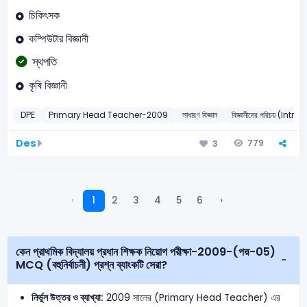
চিকিৎসক
কম্পিউটার বিজ্ঞানী
স্থপতি
কৃষি বিজ্ঞানী
DPE
Primary Head Teacher-2009
সাধারণ বিজ্ঞান
বিজ্ঞানীদের পরিচয় (In
Des
779
3
‹
1
2
3
4
5
6
›
কেন প্রাথমিক বিদ্যালয় প্রধান শিক্ষক নিয়োগ পরীক্ষা-2009-(পদ্ম-05)
MCQ (বহুনির্বাচনী) প্রশ্ন ব্যাংকটি সেরা?
নির্ভুল উত্তর ও ব্যাখ্যা:
2009 সালের (Primary Head Teacher) এর