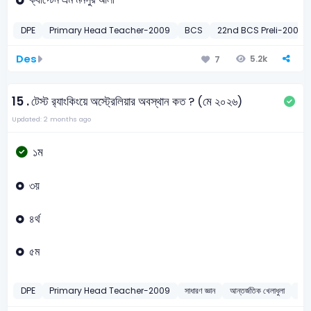
DPE
Primary Head Teacher-2009
BCS
22nd BCS Preli-2001
Des
5.2k
7
15 .
টেস্ট র‍্যাংকিংয়ে অস্ট্রেলিয়ার অবস্থান কত ? (মে ২০২৬)
Updated: 2 months ago
১ম
৩য়
৪র্থ
৫ম
DPE
Primary Head Teacher-2009
সাধারণ জ্ঞান
আন্তর্জতিক খেলাধুলা
20