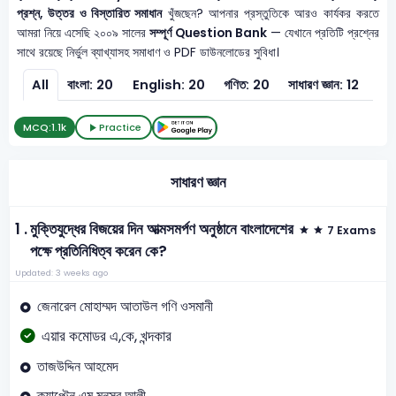
প্রশ্ন, উত্তর ও বিস্তারিত সমাধান
খুঁজছেন? আপনার প্রস্তুতিকে আরও কার্যকর করতে
আমরা নিয়ে এসেছি ২০০৯ সালের
সম্পূর্ণ Question Bank
— যেখানে প্রতিটি প্রশ্নের
সাথে রয়েছে নির্ভুল ব্যাখ্যাসহ সমাধাণ ও PDF ডাউনলোডের সুবিধা।
All
বাংলা: 20
English: 20
গণিত: 20
সাধারণ জ্ঞান: 12
সাধা
MCQ:
1.1k
Practice
সাধারণ জ্ঞান
1 .
মুক্তিযুদ্ধের বিজয়ের দিন আত্মসমর্পণ অনুষ্ঠানে বাংলাদেশের
7 Exams
পক্ষে প্রতিনিধিত্ব করেন কে?
Updated: 3 weeks ago
জেনারেল মোহাম্মদ আতাউল গণি ওসমানী
এয়ার কমোডর এ,কে, খন্দকার
তাজউদ্দিন আহমেদ
ক্যাপ্টেন এম মনসুর আলী