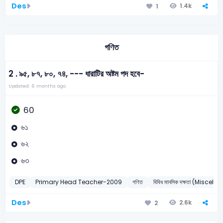
Des
1.4k
1
গণিত
2 .
৯৫, ৮৭, ৮০, ৭৪, --- ধারাটির অষ্টম পদ হবে-
Updated: 6 months ago
60
৬১
৬২
৬৩
DPE
Primary Head Teacher-2009
গণিত
বিবিধ মানসিক দক্ষতা (Miscel
Des
2.6k
2