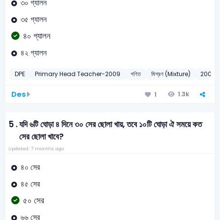
৩০ গ্যালন
৩৫ গ্যালন
৪০ গ্যালন
৪২ গ্যালন
DPE
Primary Head Teacher-2009
গণিত
মিশ্রণ (Mixture)
2009
Des
1.3k
1
5 .
যদি ৬টি ঘোড়া ৪ দিনে ৩০ সের ছোলা খায়, তবে ১০টি ঘোড়া ঐ সময়ে কত
সের ছোলা খাবে?
Updated: 7 months ago
৪০ সের
৪৫ সের
৫০ সের
৬৬ সের