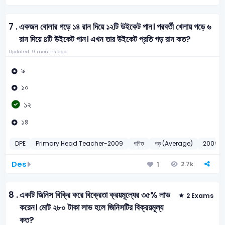
7 .
একজন বোলার গড়ে ১৪ রান দিয়ে ১২টি উইকেট পান। পরবর্তী খেলায় গড়ে ৬
রান দিয়ে ৪টি উইকেট পান। এখন তার উইকেট প্রতি গড় রান কত?
Updated: 9 months ago
৯
১০
১২
১৪
DPE
Primary Head Teacher-2009
গণিত
গড় (Average)
2009
Des
2.7k
1
8 .
একটি জিনিস বিক্রি করে বিক্রেতা ক্রয়মূল্যের ৩৫% লাভ
2 Exams
করেন। মোট ২৮০ টাকা লাভ হলে জিনিসটির বিক্রয়মূল্য
কত?