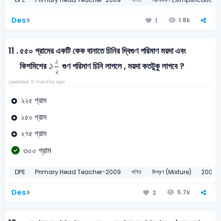
Des
1.8k
1
11 .
৫৫০ গ্রামের একটি কেক বানাতে চিনির দ্বিগুণ পরিমাণ ময়দা এবং
১
১
২
১
১
কিশমিশের
গুণ পরিমাণ চিনি লাগলে , ময়দা কতটুকু লাগবে ?
২
Updated: 11 months ago
২২৫ গ্রাম
২৫০ গ্রাম
২৭৫ গ্রাম
৩০০ গ্রাম
DPE
Primary Head Teacher-2009
গণিত
মিশ্রণ (Mixture)
2009
Des
5.7k
2