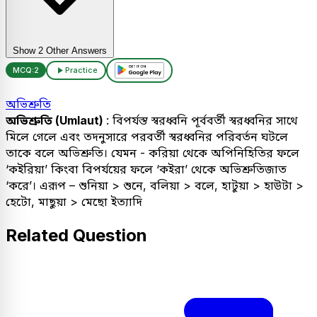
Show 2 Other Answers
MCQ:
2
Practice
অভিশ্রুতি
অভিশ্রুতি (Umlaut)
: বিপর্যস্ত স্বরধ্বনি পূর্ববর্তী স্বরধ্বনির সাথে
মিলে গেলে এবং তদনুসারে পরবর্তী স্বরধ্বনির পরিবর্তন ঘটলে
তাকে বলে অভিশ্রুতি। যেমন - করিয়া থেকে অপিনিহিতির ফলে
‘কইরিয়া’ কিংবা বিপর্যয়ের ফলে ‘কইরা’ থেকে অভিশ্রুতিজাত
‘করে’। এরূপ – শুনিয়া > শুনে, বলিয়া > বলে, হাটুয়া > হাউটা >
হেটো, মাছুয়া > মেছো ইত্যাদি
Related Question