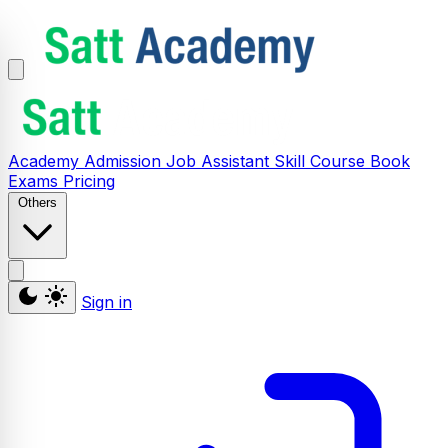
Academy
Admission
Job Assistant
Skill
Course
Book
Exams
Pricing
Others
Sign in