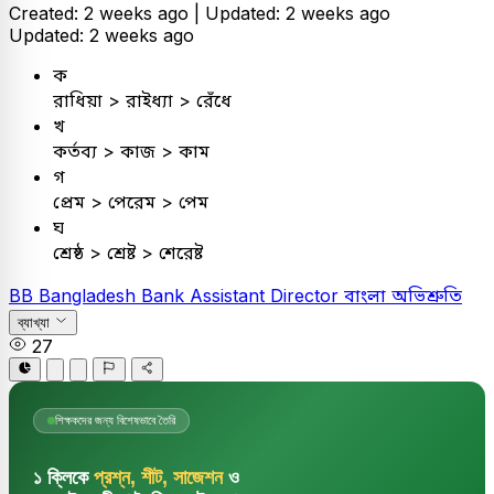
Created: 2 weeks ago |
Updated: 2 weeks ago
Updated: 2 weeks ago
ক
রাধিয়া > রাইধ্যা > রেঁধে
খ
কর্তব্য > কাজ > কাম
গ
প্রেম > পেরেম > পেম
ঘ
শ্রেষ্ঠ > শ্রেষ্ট > শেরেষ্ট
BB
Bangladesh Bank Assistant Director
বাংলা
অভিশ্রুতি
ব্যাখ্যা
27
শিক্ষকদের জন্য বিশেষভাবে তৈরি
১ ক্লিকে
প্রশ্ন, শীট, সাজেশন
ও