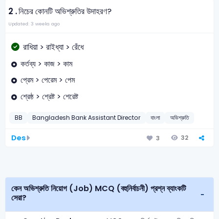
2 .
নিচের কোনটি অভিশ্রুতির উদাহরণ?
Updated: 3 weeks ago
রাধিয়া > রাইধ্যা > রেঁধে
কর্তব্য > কাজ > কাম
প্রেম > পেরেম > পেম
শ্রেষ্ঠ > শ্রেষ্ট > শেরেষ্ট
BB
Bangladesh Bank Assistant Director
বাংলা
অভিশ্রুতি
Des
32
3
কেন অভিশ্রুতি নিয়োগ (Job) MCQ (বহুনির্বাচনী) প্রশ্ন ব্যাংকটি
সেরা?