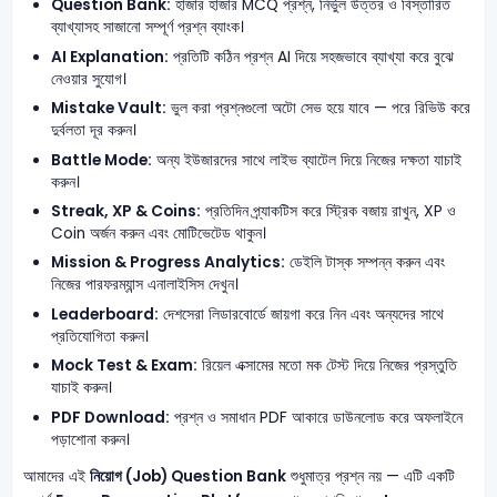
Question Bank:
হাজার হাজার MCQ প্রশ্ন, নির্ভুল উত্তর ও বিস্তারিত
ব্যাখ্যাসহ সাজানো সম্পূর্ণ প্রশ্ন ব্যাংক।
AI Explanation:
প্রতিটি কঠিন প্রশ্ন AI দিয়ে সহজভাবে ব্যাখ্যা করে বুঝে
নেওয়ার সুযোগ।
Mistake Vault:
ভুল করা প্রশ্নগুলো অটো সেভ হয়ে যাবে — পরে রিভিউ করে
দুর্বলতা দূর করুন।
Battle Mode:
অন্য ইউজারদের সাথে লাইভ ব্যাটেল দিয়ে নিজের দক্ষতা যাচাই
করুন।
Streak, XP & Coins:
প্রতিদিন প্র্যাকটিস করে স্ট্রিক বজায় রাখুন, XP ও
Coin অর্জন করুন এবং মোটিভেটেড থাকুন।
Mission & Progress Analytics:
ডেইলি টাস্ক সম্পন্ন করুন এবং
নিজের পারফরম্যান্স এনালাইসিস দেখুন।
Leaderboard:
দেশসেরা লিডারবোর্ডে জায়গা করে নিন এবং অন্যদের সাথে
প্রতিযোগিতা করুন।
Mock Test & Exam:
রিয়েল এক্সামের মতো মক টেস্ট দিয়ে নিজের প্রস্তুতি
যাচাই করুন।
PDF Download:
প্রশ্ন ও সমাধান PDF আকারে ডাউনলোড করে অফলাইনে
পড়াশোনা করুন।
আমাদের এই
নিয়োগ (Job) Question Bank
শুধুমাত্র প্রশ্ন নয় — এটি একটি