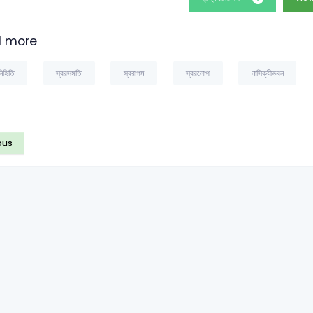
 more
িহিতি
স্বরসঙ্গতি
স্বরাগম
স্বরলোপ
নাসিক্যীভবন
ous