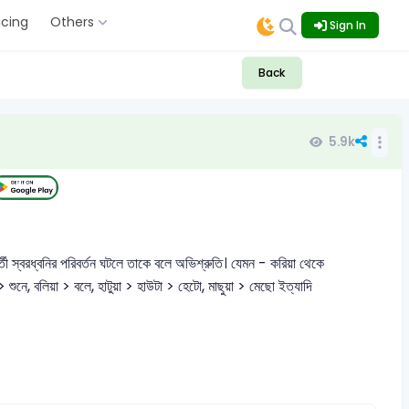
icing
Others
Sign In
Back
5.9k
পরবর্তী স্বরধ্বনির পরিবর্তন ঘটলে তাকে বলে অভিশ্রুতি। যেমন - করিয়া থেকে
শুনে, বলিয়া > বলে, হাটুয়া > হাউটা > হেটো, মাছুয়া > মেছো ইত্যাদি