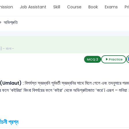
ission
Job Assistant
Skill
Course
Book
Exams
Pr
অভিশ্রুতি
ণ) - বাংলা -
MCQ:
2
Practice
তি (Umlaut)
: বিপর্যস্ত স্বরধ্বনি পূর্ববর্তী স্বরধ্বনির সাথে মিলে গেলে এবং তদনুসারে 
 ফলে ‘কইরিয়া’ কিংবা বিপর্যয়ের ফলে ‘কইরা’ থেকে অভিশ্রুতিজাত ‘করে’। এরূপ – শুনিয়া > 
বাচনী প্রশ্ন