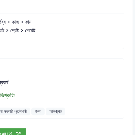
্তব্য > কাজ > কাম
েষ্ঠ > শ্রেষ্ট > শেরেষ্ট
্রকর্ষ
ভিশ্রুতি
লা সহকারী প্রকৌশলী
বাংলা
অভিশ্রুতি
 All (2)