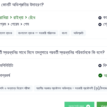
র কোনটি অভিশ্রুতির উদাহরণ?
রাধিয়া > রাইধ্যা > রেঁধে
কর
প্রেম > পেরেম > পেম
শ্র
লাদেশ ব্যাংক
বাংলাদেশ ব্যাংক — সহকারী পরিচালক
বাংলা
অভিশ্রুতি
বর্তী স্বরধ্বনির সাথে মিলে তদনুসারে পরবর্তী স্বরধ্বনির পরিবর্তনকে কি বলে?
অপিনিহিতি
বিপ
অ
সাপ্রকর্ষ
সসি ও অন্যান্য নিয়োগ পরীক্ষা
স্থানীয় সরকার প্রকৌশল অধিদপ্তর - সহকারী প্রকৌশলী (পুর)/উপজে
প্রশ্ন তৈরি করুন
View