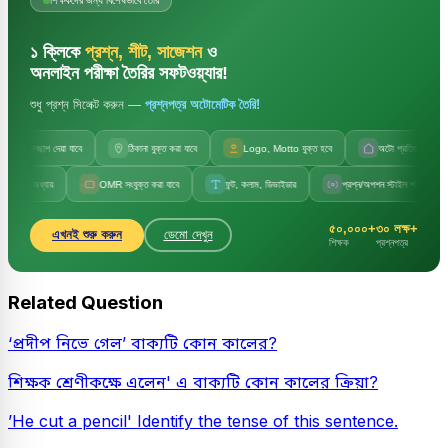
১ ক্লিকে
প্রশ্ন, শীট, সাজেশন
ও
অনলাইন পরীক্ষা তৈরির সফটওয়্যার!
শুধু প্রশ্ন সিলেক্ট করুন —
প্রশ্নপত্র অটোমেটিক তৈরি!
জলছাপ দেয়া যাবে
ঠিকানা যুক্ত করা যাবে
Logo, Motto যুক্ত হবে
অটো প্রতিষ্ঠানের নাম
ও অধ্যায়
OMR সংযুক্ত করা যাবে
ফন্ট, কলাম, ডিভাইডার
প্রশ্ন/অপশন স্টাইল পরিবর্তন
৫০,০০০+
৩০ লক্ষ+
এখনই শুরু করুন
ডেমো দেখুন
শিক্ষক
প্রশ্নপত্র
Related Question
‘প্রদীপ নিভে গেল’ বাক্যটি কোন কালের?
শিক্ষক শ্রেণীকক্ষে এলেন' এ বাক্যটি কোন কালের ক্রিয়া?
’He cut a pencil' Identify the tense of this sentence.