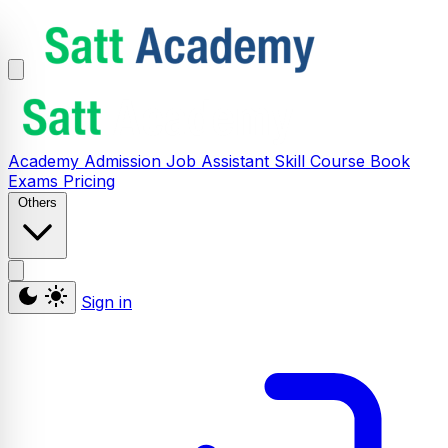
Academy
Admission
Job Assistant
Skill
Course
Book
Exams
Pricing
Others
Sign in