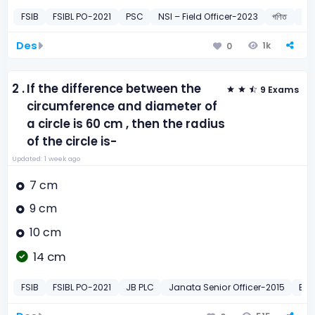
FSIB
FSIBL PO-2021
PSC
NSI – Field Officer-2023
গণিত
যৌগি
Des
1k
0
2 .
If the difference between the
9 Exams
circumference and diameter of
a circle is 60 cm , then the radius
of the circle is-
Updated: 1 week ago
7 cm
9 cm
10 cm
14 cm
FSIB
FSIBL PO-2021
JB PLC
Janata Senior Officer-2015
Ban