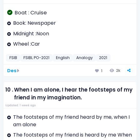
Boat : Cruise
Book: Newspaper
Midnight :Noon
Wheel :Car
FSIB
FSIBL PO-2021
English
Analogy
2021
Des
2k
1
10 .
When I am alone, I hear the footsteps of my
friend in my imagination.
Updated: 1 week ago
The footsteps of my friend heard by me, when I
am alone
The footsteps of my friend is heard by me When