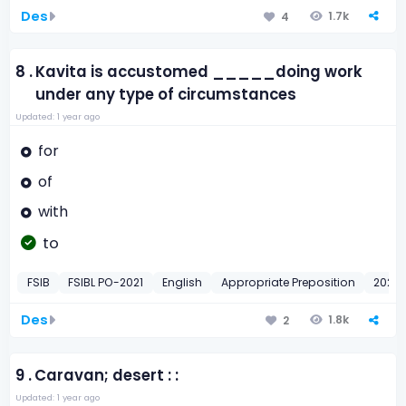
Des
1.7k
4
8 .
Kavita is accustomed _____doing work
under any type of circumstances
Updated: 1 year ago
for
of
with
to
FSIB
FSIBL PO-2021
English
Appropriate Preposition
2021
Des
1.8k
2
9 .
Caravan; desert : :
Updated: 1 year ago