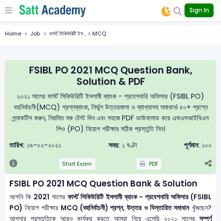
Sign In
Home
Job
ফার্স্ট সিকিউরিটি ইস... > MCQ
FSIBL PO 2021 MCQ Question Bank,
Solution & PDF
২০২১ সালের ফার্স্ট সিকিউরিটি ইসলামী ব্যাংক - প্রবেশনারি অফিসার (FSIBL PO)
বহুনির্বাচনী(MCQ) প্রশ্নব্যাংক, নির্ভুল উত্তরমালা ও ব্যাখ্যাসহ সমাধান। ৫০+ প্রশ্নে
প্র্যাকটিস করুন, নিয়মিত মক টেস্ট দিন এবং সহজে PDF ডাউনলোড করে এফএসআইবিএল
পিও (PO) নিয়োগ পরীক্ষার সঠিক প্রস্তুতি নিন।
তারিখ:
১৯-০২-২০২১
সময়:
১ ঘণ্টা
পূর্ণমান:
১০০
Start Exam
PDF
FSIBL PO 2021 MCQ Question Bank & Solution
আপনি কি
2021
সালের
ফার্স্ট সিকিউরিটি ইসলামী ব্যাংক - প্রবেশনারি অফিসার (FSIBL
PO)
নিয়োগ পরীক্ষার
MCQ (বহুনির্বাচনী) প্রশ্ন, উত্তর ও বিস্তারিত সমাধান
খুঁজছেন?
আপনার প্রস্তুতিকে আরও কার্যকর করতে আমরা নিয়ে এসেছি ২০২১ সালের
সম্পূর্ণ