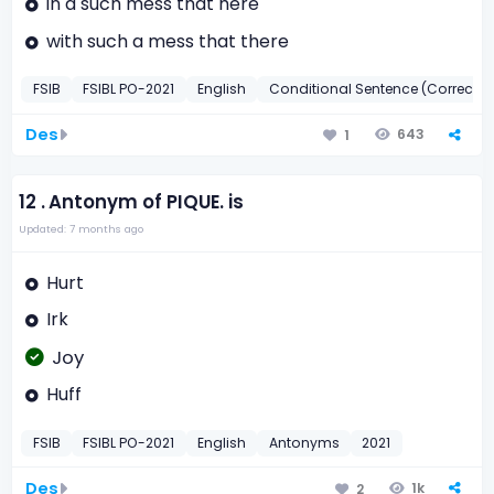
in a such mess that here
with such a mess that there
FSIB
FSIBL PO-2021
English
Conditional Sentence (Correctio
Des
643
1
12 .
Antonym of PIQUE. is
Updated: 7 months ago
Hurt
Irk
Joy
Huff
FSIB
FSIBL PO-2021
English
Antonyms
2021
Des
1k
2