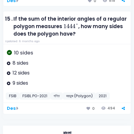
Des
515
0
15 .
If the sum of the interior angles of a regular
1444
°
1444
°
polygon measures
, how many sides
does the polygon have?
Updated: 6 months ago
10 sides
8 sides
12 sides
9 sides
FSIB
FSIBL PO-2021
গণিত
বহুভুজ (Polygon)
2021
Des
494
0
বাংলা