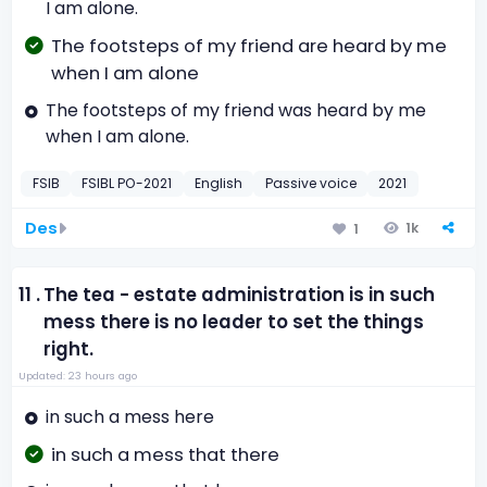
I am alone.
The footsteps of my friend are heard by me
when I am alone
The footsteps of my friend was heard by me
when I am alone.
FSIB
FSIBL PO-2021
English
Passive voice
2021
Des
1k
1
11 .
The tea - estate administration is in such
mess there is no leader to set the things
right.
Updated: 23 hours ago
in such a mess here
in such a mess that there