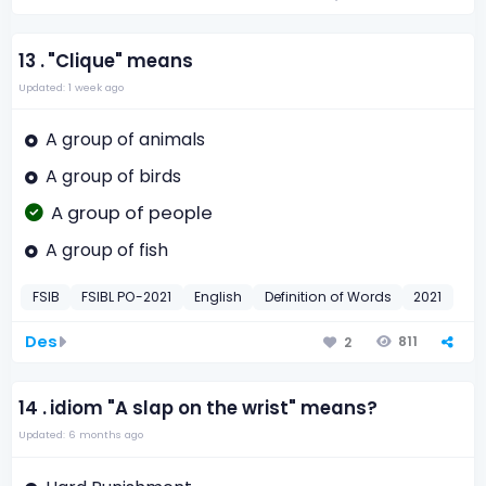
13 .
"Clique" means
Updated: 1 week ago
A group of animals
A group of birds
A group of people
A group of fish
FSIB
FSIBL PO-2021
English
Definition of Words
2021
Des
811
2
14 .
idiom "A slap on the wrist" means?
Updated: 6 months ago