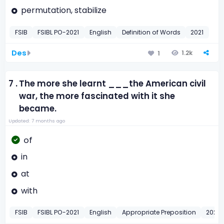
permutation, stabilize
FSIB
FSIBL PO-2021
English
Definition of Words
2021
Des
1.2k
1
7 .
The more she learnt ___the American civil
war, the more fascinated with it she
became.
Updated: 7 months ago
of
in
at
with
FSIB
FSIBL PO-2021
English
Appropriate Preposition
2021