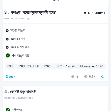
3 .
‘শশাঙ্ক’ শব্দের ব্যাসবাক্য কী হবে?
4 Exams
Updated: 2 weeks ago
শশের অঙ্ক
অঙ্কের শশ
অঙ্কে শশ যার
শশ অঙ্ক যার
FSIB
FSIBL PO-2021
PSC
JBC – Assistant Manager-2020
S
Des
6.6k
4
4 .
কোনটি শুদ্ধ বানান?
Updated: 8 months ago
নথিপত্র