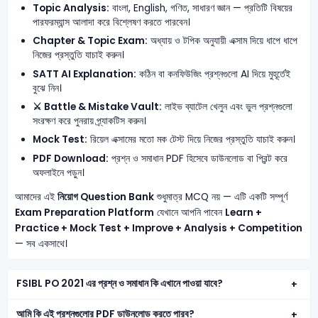
Topic Analysis:
বাংলা, English, গণিত, সাধারণ জ্ঞান — প্রতিটি বিষয়ের
পারফরম্যান্স আলাদা করে বিশ্লেষণ করতে পারবেন।
Chapter & Topic Exam:
অধ্যায় ও টপিক অনুযায়ী এক্সাম দিয়ে ধাপে ধাপে
নিজের প্রস্তুতি যাচাই করুন।
SATT AI Explanation:
কঠিন বা কনফিউজিং প্রশ্নগুলো AI দিয়ে মুহূর্তেই
বুঝে নিন।
⚔️ Battle & Mistake Vault:
লাইভ ব্যাটেল খেলুন এবং ভুল প্রশ্নগুলো
সংরক্ষণ করে পুনরায় প্র্যাকটিস করুন।
Mock Test:
রিয়েল এক্সামের মতো মক টেস্ট দিয়ে নিজের প্রস্তুতি যাচাই করুন।
PDF Download:
প্রশ্ন ও সমাধান PDF হিসেবে ডাউনলোড বা প্রিন্ট করে
অফলাইনে পড়ুন।
আমাদের এই
নিয়োগ Question Bank
শুধুমাত্র MCQ নয় — এটি একটি সম্পূর্ণ
Exam Preparation Platform
যেখানে আপনি পাবেন
Learn +
Practice + Mock Test + Improve + Analysis + Competition
— সব একসাথে।
FSIBL PO 2021 এর প্রশ্ন ও সমাধান কি এখানে পাওয়া যাবে?
আমি কি এই প্রশ্নগুলোর PDF ডাউনলোড করতে পারব?