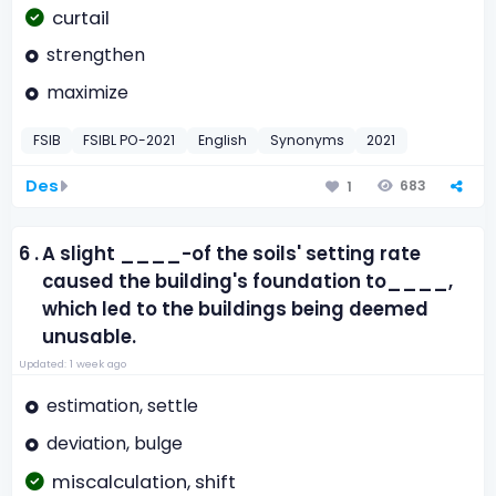
curtail
strengthen
maximize
FSIB
FSIBL PO-2021
English
Synonyms
2021
Des
683
1
6 .
A slight ____-of the soils' setting rate
caused the building's foundation to____,
which led to the buildings being deemed
unusable.
Updated: 1 week ago
estimation, settle
deviation, bulge
miscalculation, shift