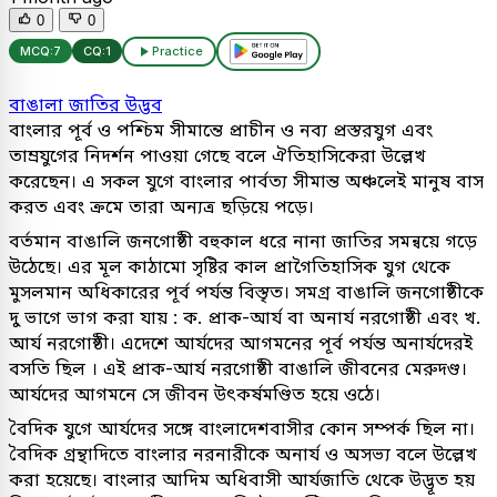
0
0
MCQ:
7
CQ:
1
Practice
বাঙালা জাতির উদ্ভব
বাংলার পূর্ব ও পশ্চিম সীমান্তে প্রাচীন ও নব্য প্রস্তরযুগ এবং
তাম্রযুগের নিদর্শন পাওয়া গেছে বলে ঐতিহাসিকেরা উল্লেখ
করেছেন। এ সকল যুগে বাংলার পার্বত্য সীমান্ত অঞ্চলেই মানুষ বাস
করত এবং ক্রমে তারা অন্যত্র ছড়িয়ে পড়ে।
বর্তমান বাঙালি জনগোষ্ঠী বহুকাল ধরে নানা জাতির সমন্বয়ে গড়ে
উঠেছে। এর মূল কাঠামো সৃষ্টির কাল প্রাগৈতিহাসিক যুগ থেকে
মুসলমান অধিকারের পূর্ব পর্যন্ত বিস্তৃত। সমগ্র বাঙালি জনগোষ্ঠীকে
দু ভাগে ভাগ করা যায় : ক. প্রাক-আর্য বা অনার্য নরগোষ্ঠী এবং খ.
আর্য নরগোষ্ঠী। এদেশে আর্যদের আগমনের পূর্ব পর্যন্ত অনার্যদেরই
বসতি ছিল । এই প্রাক-আর্য নরগোষ্ঠী বাঙালি জীবনের মেরুদণ্ড।
আর্যদের আগমনে সে জীবন উৎকর্ষমণ্ডিত হয়ে ওঠে।
বৈদিক যুগে আর্যদের সঙ্গে বাংলাদেশবাসীর কোন সম্পর্ক ছিল না।
বৈদিক গ্রন্থাদিতে বাংলার নরনারীকে অনার্য ও অসভ্য বলে উল্লেখ
করা হয়েছে। বাংলার আদিম অধিবাসী আর্যজাতি থেকে উদ্ভূত হয়