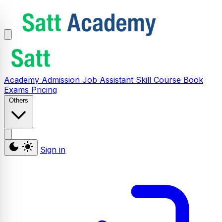
Academy
Admission
Job Assistant
Skill
Course
Book
Exams
Pricing
Others
Sign in