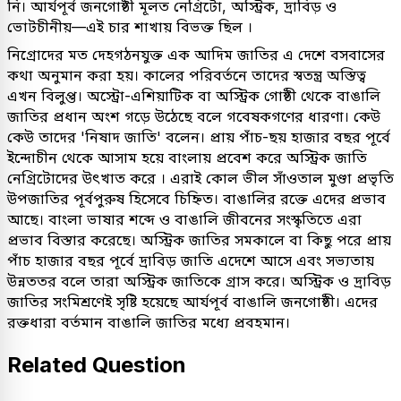
নি। আর্যপূর্ব জনগোষ্ঠী মূলত নেগ্রিটো, অস্ট্রিক, দ্রাবিড় ও
ভোটচীনীয়—এই চার শাখায় বিভক্ত ছিল ।
নিগ্রোদের মত দেহগঠনযুক্ত এক আদিম জাতির এ দেশে বসবাসের
কথা অনুমান করা হয়। কালের পরিবর্তনে তাদের স্বতন্ত্র অস্তিত্ব
এখন বিলুপ্ত। অস্ট্রো-এশিয়াটিক বা অস্ট্রিক গোষ্ঠী থেকে বাঙালি
জাতির প্রধান অংশ গড়ে উঠেছে বলে গবেষকগণের ধারণা। কেউ
কেউ তাদের 'নিষাদ জাতি' বলেন। প্রায় পাঁচ-ছয় হাজার বছর পূর্বে
ইন্দোচীন থেকে আসাম হয়ে বাংলায় প্রবেশ করে অস্ট্রিক জাতি
নেগ্রিটোদের উৎখাত করে । এরাই কোল ভীল সাঁওতাল মুণ্ডা প্রভৃতি
উপজাতির পূর্বপুরুষ হিসেবে চিহ্নিত। বাঙালির রক্তে এদের প্রভাব
আছে। বাংলা ভাষার শব্দে ও বাঙালি জীবনের সংস্কৃতিতে এরা
প্রভাব বিস্তার করেছে। অস্ট্রিক জাতির সমকালে বা কিছু পরে প্রায়
পাঁচ হাজার বছর পূর্বে দ্রাবিড় জাতি এদেশে আসে এবং সভ্যতায়
উন্নততর বলে তারা অস্ট্রিক জাতিকে গ্রাস করে। অস্ট্রিক ও দ্রাবিড়
জাতির সংমিশ্রণেই সৃষ্টি হয়েছে আর্যপূর্ব বাঙালি জনগোষ্ঠী। এদের
রক্তধারা বর্তমান বাঙালি জাতির মধ্যে প্রবহমান।
Related Question