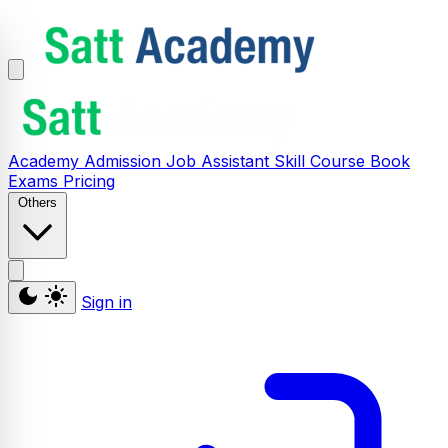
Academy
Admission
Job Assistant
Skill
Course
Book
Exams
Pricing
Others
Sign in