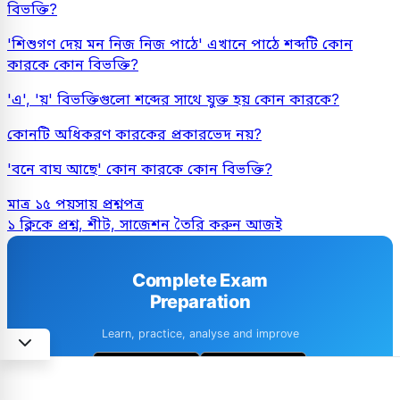
বিভক্তি?
'শিশুগণ দেয় মন নিজ নিজ পাঠে' এখানে পাঠে শব্দটি কোন
কারকে কোন বিভক্তি?
'এ', 'য়' বিভক্তিগুলো শব্দের সাথে যুক্ত হয় কোন কারকে?
কোনটি অধিকরণ কারকের প্রকারভেদ নয়?
'বনে বাঘ আছে' কোন কারকে কোন বিভক্তি?
মাত্র ১৫ পয়সায় প্রশ্নপত্র
১ ক্লিকে প্রশ্ন, শীট, সাজেশন তৈরি করুন আজই
Complete Exam
Preparation
Learn, practice, analyse and improve