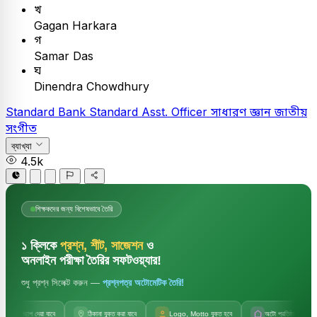
খ
Gagan Harkara
গ
Samar Das
ঘ
Dinendra Chowdhury
Standard Bank
Standard Asst. Officer
সাধারণ জ্ঞান
জাতীয়
সংগীত
ব্যাখ্যা
4.5k
শিক্ষকদের জন্য বিশেষভাবে তৈরি
১ ক্লিকে
প্রশ্ন, শীট, সাজেশন
ও
অনলাইন পরীক্ষা তৈরির সফটওয়্যার!
শুধু প্রশ্ন সিলেক্ট করুন —
প্রশ্নপত্র অটোমেটিক তৈরি!
জলছাপ দেয়া যাবে
ঠিকানা যুক্ত করা যাবে
Logo, Motto যুক্ত হবে
অটো প্রতিষ্ঠানের নাম