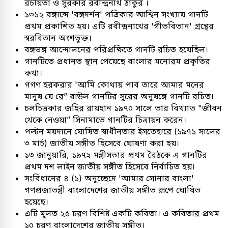
রচয়িতা ও সুরকার রবীন্দ্রনাথ ঠাকুর ।
১৩১২ বঙ্গাব্দে 'বঙ্গদর্শন' পত্রিকার আশ্বিন সংখ্যায় গানটি
প্রথম প্রকাশিত হয়। এটি রবীন্দ্রনাথের 'গীতবিতান' গ্রন্থের
স্বরবিতান অংশভুক্ত।
বঙ্গভঙ্গ আন্দোলনের পরিপ্রক্ষিতে গানটি রচিত হয়েছিল।
গানটিতে প্রধানত স্থান পেয়েছে বাংলার মনোরম প্রকৃতির
কথা।
গগণ হরকরার 'আমি কোথায় পাব তারে আমার মনের
মানুষ যে রে” বাউল গানটির সুরের অনুষঙ্গে গানটি রচিত।
চলচিত্রকার জহির রায়হান ১৯৭০ সালে তার বিখ্যাত "জীবন
থেকে নেওয়া” সিনামাতে গানটির চিত্রায়ন করেন।
পল্টন ময়দানে ঘোষিত স্বাধীনতার ইসতেহারে (১৯৭১ সালের
৩ মার্চ) জাতীয় সঙ্গীত হিসেবে ঘোষণা করা হয়।
১৩ জানুয়ারি, ১৯৭২ মন্ত্রীসভার প্রথম বৈঠকে এ গানটির
প্রথম দশ লাইন জাতীয় সঙ্গীত হিসেবে নির্বাচিত হয়।
সংবিধানের ৪ (১) অনুচ্ছেদে 'আমার সোনার বাংলা'
গণপ্রজাতন্ত্রী বাংলাদেশের জাতীয় সঙ্গীত রূপে ঘোষিত
হয়েছে।
এটি মূলত ২৫ চরণ বিশিষ্ট একটি কবিতা। এ কবিতার প্রথম
১০ চরণ বাংলাদেশের জাতীয় সঙ্গীত।