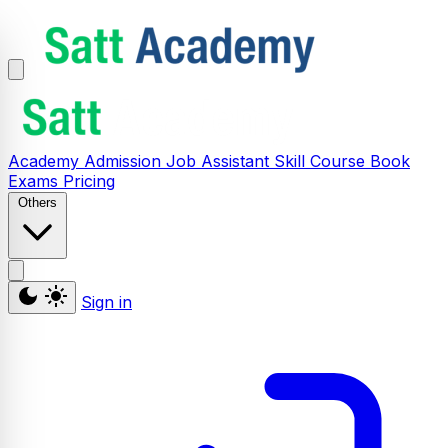
Academy
Admission
Job Assistant
Skill
Course
Book
Exams
Pricing
Others
Sign in