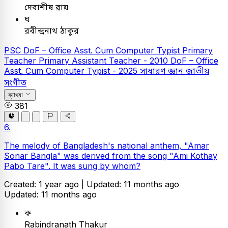
দেবাশীষ রায়
ঘ
রবীন্দ্রনাথ ঠাকুর
PSC
DoF – Office Asst. Cum Computer Typist
Primary
Teacher
Primary Assistant Teacher - 2010
DoF – Office
Asst. Cum Computer Typist - 2025
সাধারণ জ্ঞান
জাতীয়
সংগীত
ব্যাখ্যা
381
6.
The melody of Bangladesh's national anthem, "Amar
Sonar Bangla" was derived from the song "Ami Kothay
Pabo Tare". It was sung by whom?
Created: 1 year ago |
Updated: 11 months ago
Updated: 11 months ago
ক
Rabindranath Thakur