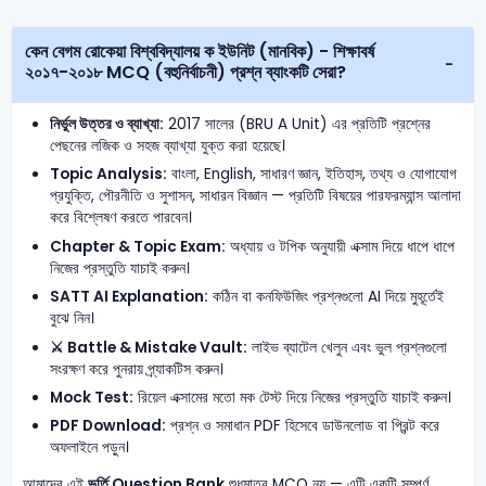
কেন বেগম রোকেয়া বিশ্ববিদ্যালয় ক ইউনিট (মানবিক) - শিক্ষাবর্ষ
২০১৭-২০১৮ MCQ (বহুনির্বাচনী) প্রশ্ন ব্যাংকটি সেরা?
নির্ভুল উত্তর ও ব্যাখ্যা:
2017 সালের (BRU A Unit) এর প্রতিটি প্রশ্নের
পেছনের লজিক ও সহজ ব্যাখ্যা যুক্ত করা হয়েছে।
Topic Analysis:
বাংলা, English, সাধারণ জ্ঞান, ইতিহাস, তথ্য ও যোগাযোগ
প্রযুক্তি, পৌরনীতি ও সুশাসন, সাধারন বিজ্ঞান — প্রতিটি বিষয়ের পারফরম্যান্স আলাদা
করে বিশ্লেষণ করতে পারবেন।
Chapter & Topic Exam:
অধ্যায় ও টপিক অনুযায়ী এক্সাম দিয়ে ধাপে ধাপে
নিজের প্রস্তুতি যাচাই করুন।
SATT AI Explanation:
কঠিন বা কনফিউজিং প্রশ্নগুলো AI দিয়ে মুহূর্তেই
বুঝে নিন।
⚔️ Battle & Mistake Vault:
লাইভ ব্যাটেল খেলুন এবং ভুল প্রশ্নগুলো
সংরক্ষণ করে পুনরায় প্র্যাকটিস করুন।
Mock Test:
রিয়েল এক্সামের মতো মক টেস্ট দিয়ে নিজের প্রস্তুতি যাচাই করুন।
PDF Download:
প্রশ্ন ও সমাধান PDF হিসেবে ডাউনলোড বা প্রিন্ট করে
অফলাইনে পড়ুন।
আমাদের এই
ভর্তি Question Bank
শুধুমাত্র MCQ নয় — এটি একটি সম্পূর্ণ