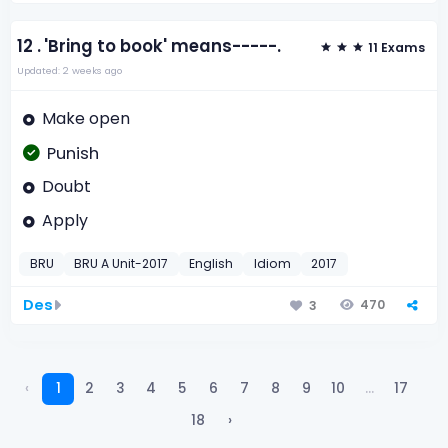
12 .
'Bring to book' means-----.
11 Exams
Updated: 2 weeks ago
Make open
Punish
Doubt
Apply
BRU
BRU A Unit-2017
English
Idiom
2017
Des
470
3
‹
1
2
3
4
5
6
7
8
9
10
...
17
18
›