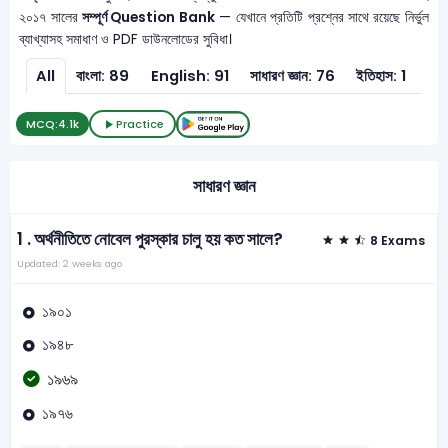
২০১৭ সালের
সম্পূর্ণ Question Bank
— যেখানে প্রতিটি প্রশ্নের সাথে রয়েছে নির্ভুল
ব্যাখ্যাসহ সমাধাণ ও PDF ডাউনলোডের সুবিধা।
All
বাংলা: 89
English: 91
সাধারণ জ্ঞান: 76
ইতিহাস: 1
তথ্য
MCQ:
4.1k
Practice
সাধারণ জ্ঞান
1 .
অর্থনীতিতে নোবেল পুরস্কার চালু হয় কত সালে?
8 Exams
Updated: 2 weeks ago
১৯০১
১৯৪৮
১৯৬৯
১৯৭৬