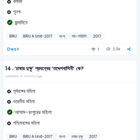
বলাকা
পুনশ্চ
জন্মদিনে
BRU
BRU A Unit-2017
বাংলা
পাঠ-পরিচিতি
2017
Des
2.3k
1
14 .
‘চাষার দুক্ষু’ প্রবন্ধের ‘তদ্দেশবাসিনী’ কে?
Updated: 10 months ago
পূর্ববঙ্গের মহিলা
ভারতীয় মহিলা
আসাম-রংপুরের মহিলা
পশ্চিমবঙ্গের মহিলা
BRU
BRU A Unit-2017
বাংলা
চাষার দুক্ষু
2017