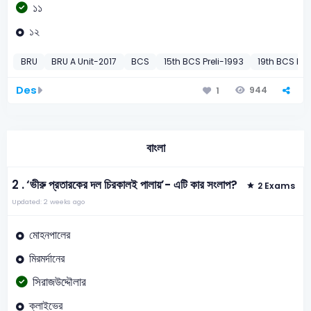
১১
১২
BRU
BRU A Unit-2017
BCS
15th BCS Preli-1993
19th BCS Pre
Des
944
1
বাংলা
2 .
‘ভীরু প্রতারকের দল চিরকালই পালায়’- এটি কার সংলাপ?
2 Exams
Updated: 2 weeks ago
মোহনপালের
মিরমর্দানের
সিরাজউদ্দৌলার
ক্লাইভের