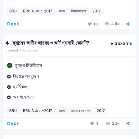
BRU
BRU A Unit-2017
বাংলা
সিরাজউদ্দৌলা
2017
Des
4.9k
10
4 .
ফ্রান্সের জাতীয় জাদুঘর ও আর্ট গ্যালারী কোনটি?
2 Exams
Updated: 2 weeks ago
ল্যুভর মিউজিয়াম
টাওয়ার অব লন্ডন
হ্যর্মিটেজ
অ্যাশমেলিয়ান
BRU
BRU A Unit-2017
বাংলা
জাদুঘরে কেন যাব
2017
Des
2.2k
8