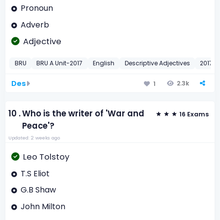
Pronoun
Adverb
Adjective
BRU
BRU A Unit-2017
English
Descriptive Adjectives
2017
Des
2.3k
1
10 .
Who is the writer of 'War and
16 Exams
Peace'?
Updated: 2 weeks ago
Leo Tolstoy
T.S Eliot
G.B Shaw
John Milton