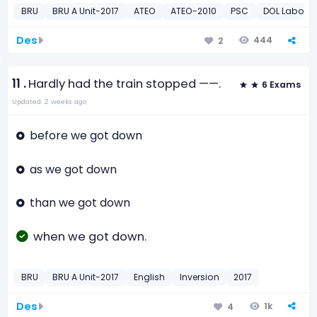
BRU
BRU A Unit-2017
ATEO
ATEO-2010
PSC
DOL Labour 
Des
444
2
11 .
Hardly had the train stopped ——.
6 Exams
Updated: 2 weeks ago
before we got down
as we got down
than we got down
when we got down.
BRU
BRU A Unit-2017
English
Inversion
2017
Des
1k
4