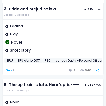
3 .
Pride and prejudice is a----.
3 Exams
Updated: 2 weeks ago
Drama
Play
Novel
Short story
BRU
BRU A Unit-2017
PSC
Various Depts – Personal Officer-2
Des
540
2
9 .
The up train is late. Here 'up' is----
2 Exams
Updated: 2 weeks ago
Noun