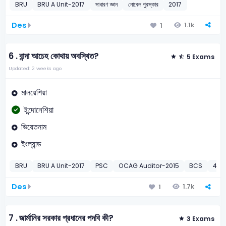
BRU
BRU A Unit-2017
সাধারণ জ্ঞান
নোবেল পুরস্কার
2017
Des
1.1k
1
6 .
বান্দা আচেহ কোথায় অবস্থিত?
5 Exams
Updated: 2 weeks ago
মালয়েশিয়া
ইন্দোনেশিয়া
ভিয়েতনাম
ইংল্যান্ড
BRU
BRU A Unit-2017
PSC
OCAG Auditor-2015
BCS
45th
Des
1.7k
1
7 .
জার্মানির সরকার প্রধানের পদবি কী?
3 Exams