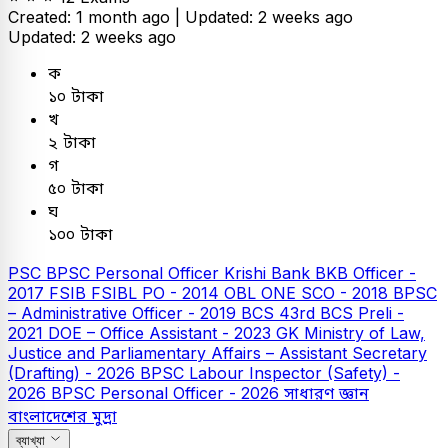
Created: 1 month ago |
Updated: 2 weeks ago
Updated: 2 weeks ago
ক
১০ টাকা
খ
২ টাকা
গ
৫০ টাকা
ঘ
১০০ টাকা
PSC
BPSC Personal Officer
Krishi Bank
BKB Officer -
2017
FSIB
FSIBL PO - 2014
OBL
ONE SCO - 2018
BPSC
– Administrative Officer - 2019
BCS
43rd BCS Preli -
2021
DOE – Office Assistant - 2023
GK
Ministry of Law,
Justice and Parliamentary Affairs – Assistant Secretary
(Drafting) - 2026
BPSC Labour Inspector (Safety) -
2026
BPSC Personal Officer - 2026
সাধারণ জ্ঞান
বাংলাদেশের মুদ্রা
ব্যাখ্যা