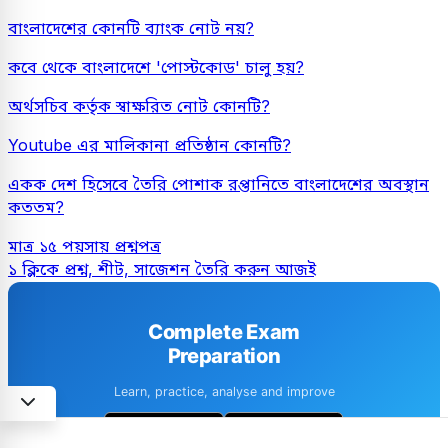
বাংলাদেশের কোনটি ব্যাংক নোট নয়?
কবে থেকে বাংলাদেশে 'পোস্টকোড' চালু হয়?
অর্থসচিব কর্তৃক স্বাক্ষরিত নোট কোনটি?
Youtube এর মালিকানা প্রতিষ্ঠান কোনটি?
একক দেশ হিসেবে তৈরি পোশাক রপ্তানিতে বাংলাদেশের অবস্থান
কততম?
মাত্র ১৫ পয়সায় প্রশ্নপত্র
১ ক্লিকে প্রশ্ন, শীট, সাজেশন তৈরি করুন আজই
Complete Exam
Preparation
Learn, practice, analyse and improve