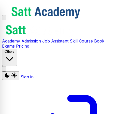
Academy
Admission
Job Assistant
Skill
Course
Book
Exams
Pricing
Others
Sign in