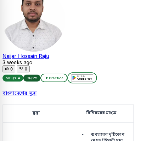
Najjar Hossain Raju
3 weeks ago
0
0
MCQ:
64
CQ:
29
Practice
বাংলাদেশের মুদ্রা
মুদ্রা
বিনিময়ের মাধ্যম
ব্যবহারের দৃষ্টিকোণ
থেকে (হিসাবী মুদ্রা,