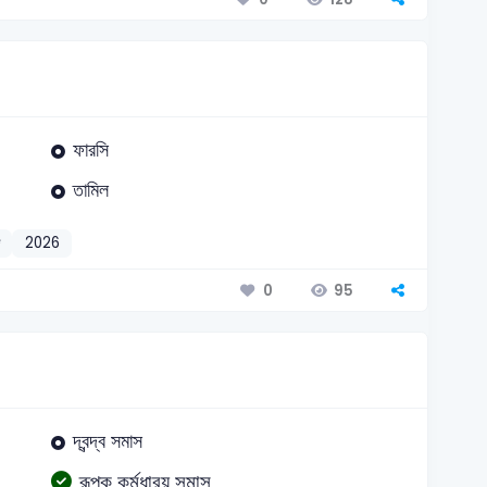
ফারসি
তামিল
দ
2026
95
0
দ্বন্দ্ব সমাস
রূপক কর্মধারয় সমাস