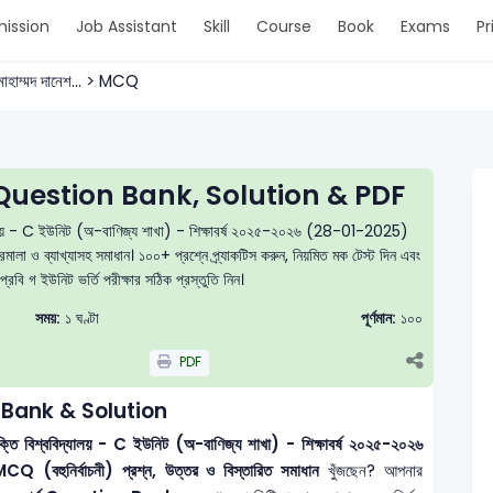
ission
Job Assistant
Skill
Course
Book
Exams
Pr
মোহাম্মদ দানেশ... > MCQ
uestion Bank, Solution & PDF
বিদ্যালয় - C ইউনিট (অ-বাণিজ্য শাখা) - শিক্ষাবর্ষ ২০২৫-২০২৬ (28-01-2025)
লা ও ব্যাখ্যাসহ সমাধান। ১০০+ প্রশ্নে প্র্যাকটিস করুন, নিয়মিত মক টেস্ট দিন এবং
ি গ ইউনিট ভর্তি পরীক্ষার সঠিক প্রস্তুতি নিন।
সময়:
১ ঘণ্টা
পূর্ণমান:
১০০
PDF
Bank & Solution
রযুক্তি বিশ্ববিদ্যালয় - C ইউনিট (অ-বাণিজ্য শাখা) - শিক্ষাবর্ষ ২০২৫-২০২৬
CQ (বহুনির্বাচনী) প্রশ্ন, উত্তর ও বিস্তারিত সমাধান
খুঁজছেন? আপনার