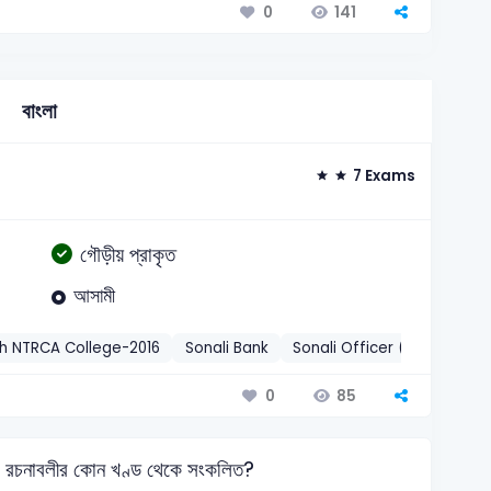
141
0
বাংলা
7 Exams
গৌড়ীয় প্রাকৃত
আসামী
th NTRCA College-2016
Sonali Bank
Sonali Officer (Cash)-2013
85
0
নের রচনাবলীর কোন খণ্ড থেকে সংকলিত?