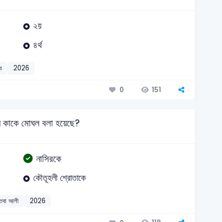
২য়
৪র্থ
য
2026
151
0
নে কাকে মোঘল বলা হয়েছে?
নাসিরকে
কৌতূহলী শ্রোতাকে
জতবা আলী
2026