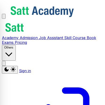
Academy
Admission
Job Assistant
Skill
Course
Book
Exams
Pricing
Others
Sign in