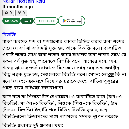
Najjar Hossain Raju
4 months ago
0
0
MCQ:
28
CQ:
1
Practice
বিভক্তি
বাক্য ব্যবহৃত শব্দ বা শব্দগুলোর কারক চিহ্নিত করার জন্য শব্দের
শেষে যে বর্ণ বা বর্ণসমষ্টি যুক্ত হয়, তাকে বিভক্তি বলে। বাক্যস্থিত
একটি শব্দের সাথে অন্য শব্দের অন্বয় সাধনের জন্য শব্দের সাথে যে
সকল বর্ণ যুক্ত হয়, তাদেরকে বিভক্তি বলে। বাক্যের মধ্যে অন্য
শব্দের সাথে সম্পর্ক বোঝাতে বিশেষ্য ও সর্বনামের সঙ্গে অর্থহীন
কিছু লগ্নক যুক্ত হয়, সেগুলোকে বিভক্তি বলে। যেমন: লো
কে
কি না
বলে! সে ছেলে
কে
সঙ্গে নিয়ে গরু চরাতে গেছে। বাড়ি
র
পুকু
রের
পাড়ে বড়ো ভাই
য়ের
কলাবাগান।
ছাদে বসে মা শিশুকে চাঁদ দেখাচ্ছেন। এ বাক্যটিতে ছাদে (ছাদ+এ
বিভক্তি), মা (মা+০ বিভক্তি), শিশুকে (শিশু+কে বিভক্তি), চাঁদ
(চাঁদ+০ বিভক্তি) ইত্যাদি পদে বিভিন্ন বিভক্তি যুক্ত হয়েছে।
বিভক্তিগুলো ক্রিয়াপদের সাথে নামপদের সম্পর্ক স্থাপন করেছে।
বিভক্তি প্রধানত দুই প্রকার। যথা: