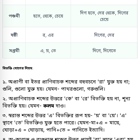
দিগ হতে, দের থেকে, দিগের
পঞ্চমী
হতে, থেকে, চেয়ে
চেয়ে
ষষ্ঠী
র, এর
দিগের, দের
সপ্তমী
এ, য়, তে
দিগে, দিগেতে
বিভক্তি যোগের নিয়ম:
১. অপ্রাণী বা ইতর প্রাণিবাচক শব্দের বহুবচনে 'রা' যুক্ত হয় না;
গুলি, গুলো যুক্ত হয়। যেমন- পাথরগুলো, গরুগুলি।
২. অপ্রাণিবাচক শব্দের উত্তরে 'কে' বা 'রে' বিভক্তি হয় না, শূন্য
বিভক্তি হয়। যেমন-
কলম
দাও।
৩. স্বরান্ত শব্দের উত্তর 'এ' বিভক্তির রূপ হয়- 'য়' বা 'য়ে'। 'এ'
স্থানে 'তে' বিভক্তিও যুক্ত হতে পারে। যেমন-মা+এ = মায়ে,
ঘোড়া+এ = ঘোড়ায়, পানি+তে = পানিতে ইত্যাদি।
৪. অ-কারান্ত ও ব্যঞ্জনান্ত শব্দের উত্তর প্রায়ই 'রা' স্থানে 'এরা' হয়