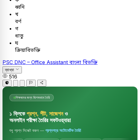
ধ্বনি
খ
বর্ণ
গ
ধাতু
ঘ
ক্রিয়াবিভক্তি
PSC
DNC – Office Assistant
বাংলা
বিভক্তি
ব্যাখ্যা
516
শিক্ষকদের জন্য বিশেষভাবে তৈরি
১ ক্লিকে
প্রশ্ন, শীট, সাজেশন
ও
অনলাইন পরীক্ষা তৈরির সফটওয়্যার!
শুধু প্রশ্ন সিলেক্ট করুন —
প্রশ্নপত্র অটোমেটিক তৈরি!