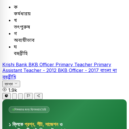
ক
কর্মধারয়
খ
তৎপুরুষ
গ
অব্যয়ীভাব
ঘ
বহুব্রীহি
Krishi Bank
BKB Officer
Primary Teacher
Primary
Assistant Teacher - 2012
BKB Officer - 2017
বাংলা
না
বহুব্রীহি
ব্যাখ্যা
1.9k
শিক্ষকদের জন্য বিশেষভাবে তৈরি
১ ক্লিকে
প্রশ্ন, শীট, সাজেশন
ও