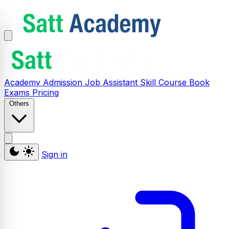
Academy
Admission
Job Assistant
Skill
Course
Book
Exams
Pricing
Others
Sign in