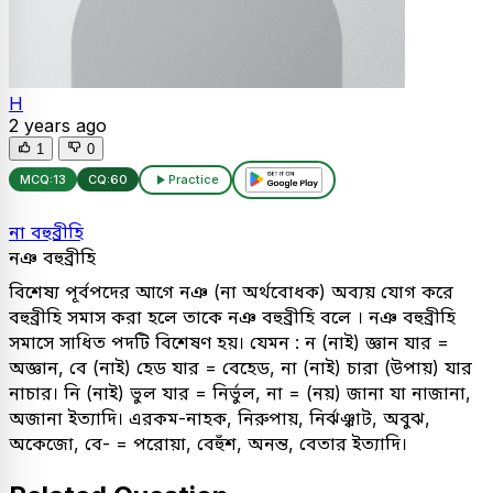
H
2 years ago
1
0
MCQ:
13
CQ:
60
Practice
না বহুব্রীহি
নঞ বহুব্রীহি
বিশেষ্য পূর্বপদের আগে নঞ (না অর্থবোধক) অব্যয় যোগ করে
বহুব্রীহি সমাস করা হলে তাকে নঞ বহুব্রীহি বলে । নঞ বহুব্রীহি
সমাসে সাধিত পদটি বিশেষণ হয়। যেমন : ন (নাই) জ্ঞান যার =
অজ্ঞান, বে (নাই) হেড যার = বেহেড, না (নাই) চারা (উপায়) যার
নাচার। নি (নাই) ভুল যার = নির্ভুল, না = (নয়) জানা যা নাজানা,
অজানা ইত্যাদি। এরকম-নাহক, নিরুপায়, নির্ঝঞ্ঝাট, অবুঝ,
অকেজো, বে- = পরোয়া, বেহুঁশ, অনন্ত, বেতার ইত্যাদি।