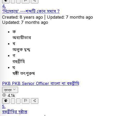
4.
'নিঃসহায়' ---শব্দটি কোন সমাস ?
Created: 8 years ago |
Updated: 7 months ago
Updated: 7 months ago
ক
অব্যয়ীভাব
খ
অলুক দ্বন্দ্ব
গ
বহুব্রীহি
ঘ
ষষ্ঠী তৎপুরুষ
PKB
PKB Senior Officer
বাংলা
না বহুব্রীহি
ব্যাখ্যা
4.1k
5.
বহুব্রীহির দৃষ্টান্ত