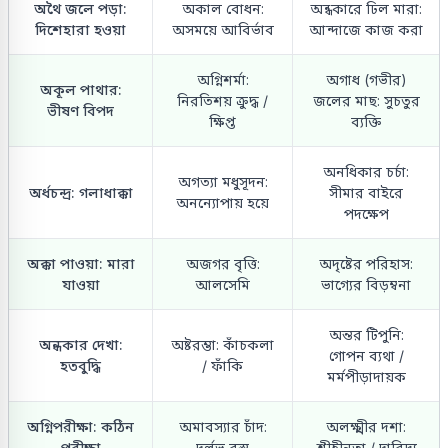
অথৈ জলে পড়া:
অকাল বোধন:
অন্ধকারে ঢিল মারা:
দিশেহারা হওয়া
অসময়ে আবির্ভাব
আন্দাজে কাজ করা
অগ্নিশর্মা:
অগাধ (গভীর)
অকূল পাথার:
নিরতিশয় ক্রুদ্ধ /
জলের মাছ: সুচতুর
ভীষণ বিপদ
ক্ষিপ্ত
ব্যক্তি
অনধিকার চর্চা:
অগত্যা মধুসূদন:
অর্ধচন্দ্র: গলাধাক্কা
সীমার বাইরে
অনন্যোপায় হয়ে
পদক্ষেপ
অক্কা পাওয়া: মারা
অজগর বৃত্তি:
অদৃষ্টের পরিহাস:
যাওয়া
আলসেমি
ভাগ্যের বিড়ম্বনা
অন্তর টিপুনি:
অন্ধকার দেখা:
অষ্টরম্ভা: কাঁচকলা
গোপন ব্যথা /
হতবুদ্ধি
/ ফাঁকি
মর্মপীড়াদায়ক
অগ্নিপরীক্ষা: কঠিন
অমাবস্যার চাঁদ:
অলক্ষ্মীর দশা:
পরীক্ষা
দুর্লভ বস্তু
শ্রীহীনতা / দারিদ্র্য