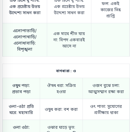
এক ঢিলে দু'পাখি:
এক ঢিলে দু'পাখি:
ফল: একই
এক প্রচেষ্টায় উভয়
এক প্রচেষ্টায় উভয়
কাজের ভিন্ন
উদ্দেশ্য সাধন করা
উদ্দেশ্য সাধন করা
প্রাপ্তি
এলোপাতাড়ি/
এক মাঘে শীত যায়
এলোপাথাড়ি/
না: বিপদ একবারই
এলোধাবাড়ি:
আসে না
বিশৃঙ্খলা
বাগধারা : ও
ওষুধ পড়া:
ঔষধ ধরা: সক্রিয়
ওজন বুঝে চলা:
প্রভাব পড়া
হওয়া
আত্মসম্মান রক্ষা করা
ওলা-ওঠা প্রতি
ওৎ পাতা: সুযোগের
ওষুধ করা: বশ করা
ঘরে: মহামারি
প্রতীক্ষায় থাকা
ওলা ওঠা:
ওঝার ঘাড়ে ভূত: