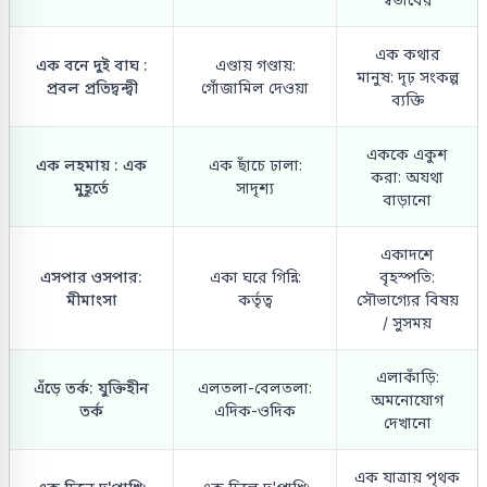
এক কথার
এক বনে দুই বাঘ :
এণ্ডায় গণ্ডায়:
মানুষ: দৃঢ় সংকল্প
প্রবল প্রতিদ্বন্দ্বী
গোঁজামিল দেওয়া
ব্যক্তি
এককে একুশ
এক লহমায় : এক
এক ছাঁচে ঢালা:
করা: অযথা
মুহূর্তে
সাদৃশ্য
বাড়ানো
একাদশে
এসপার ওসপার:
একা ঘরে গিন্নি:
বৃহস্পতি:
মীমাংসা
কর্তৃত্ব
সৌভাগ্যের বিষয়
/ সুসময়
এলাকাঁড়ি:
এঁড়ে তর্ক: যুক্তিহীন
এলতলা-বেলতলা:
অমনোযোগ
তর্ক
এদিক-ওদিক
দেখানো
এক যাত্রায় পৃথক