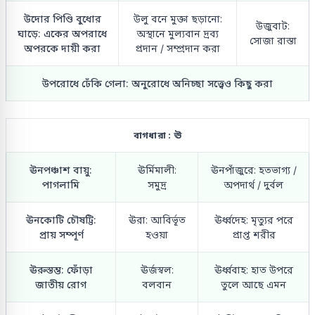
উদোর পিণ্ডি বুধোর
উলু বনে মুক্তা ছড়ানো:
উজুবাট:
ঘাড়ে: একের অপরাধে
অস্থানে মুল্যবান দ্রব্য
সোজা রাস্তা
অপরকে দায়ী করা
প্রদান / সম্প্রদান করা
উপরোধে ঢেঁকি গেলা: অনুরোধে অনিচ্ছা সত্ত্বেও কিছু করা
বাগধারা : ঊ
ঊনপঞ্চাশ বায়ু:
ঊর্মিমালী:
ঊনপাঁজুরে: হতভাগ্য /
পাগলামি
সমুদ্র
অপদার্থ / দুর্বল
ঊনকোটি চৌষট্টি:
ঊরা: আবির্ভূত
ঊর্ধ্বদেহ: মৃত্যুর পরে
প্রায় সম্পূর্ণ
হওয়া
প্রাপ্ত শরীর
ঊরুস্তম্ভ: ফোঁড়া
ঊর্জস্বল:
ঊর্ধ্ববাহ: হাত উপরে
জাতীয় রোগ
বলবান
তুলে আছে এমন