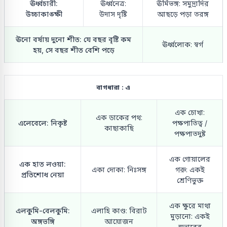
ঊর্ধ্বচারী:
ঊর্ধ্বনেত্র:
ঊর্মিভঙ্গ: সমুদ্রাদির
উচ্চাকাঙ্ক্ষী
উদাস দৃষ্টি
আছড়ে পড়া তরঙ্গ
ঊনো বর্ষায় দুনো শীত: যে বছর বৃষ্টি কম
ঊর্ধ্বলোক: স্বর্গ
হয়, সে বছর শীত বেশি পড়ে
বাগধারা : এ
এক চোখা:
এক ডাকের পথ:
এলেবেলে: নিকৃষ্ট
পক্ষপাতিত্ব /
কাছাকাছি
পক্ষপাতদুষ্ট
এক গোয়ালের
এক হাত লওয়া:
একা দোকা: নিঃসঙ্গ
গরু: একই
প্রতিশোধ নেয়া
শ্রেণিভুক্ত
এক ক্ষুরে মাথা
এলকুমি-বেলকুমি:
এলাহি কাণ্ড: বিরাট
মুড়ানো: একই
অঙ্গভঙ্গি
আয়োজন
স্বভাবের