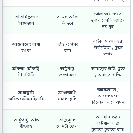
আলালের ঘরের
আআঁটকুড়ো:
আউপাতালি:
দুলাল : অতি আদরে
নিঃসন্তান
কাঁদুনে
নষ্ট পুত্র
আঠার মাসে বছর:
আওরানো: ব্যথা
আঁওল: প্রসব
দীর্ঘসূত্রিতা / কুঁড়ে
হওয়া
করা
স্বভাব
আঁকড়া-আঁকড়ি:
আটুবাঁটু:
আদাড়ের হাঁড়ি: তুচ্ছ
টানাটানি
জড়োসড়ো
/ অনাদৃত ব্যক্তি
আক্কেলমন্ত /
আককুটে:
আঞ্জাআঞ্জি:
আক্কেলমন্দ:
অমিতব্যয়ী/বেহিসাবি
কোলাকুলি
বিবেচনা করে এমন
আটখান করা/
আটুপাটু: অতি
আদুড়চুলি:
আটখানা করা:
উৎসাহ
ঘোমটা খোলা
টুকরো টুকরো করা