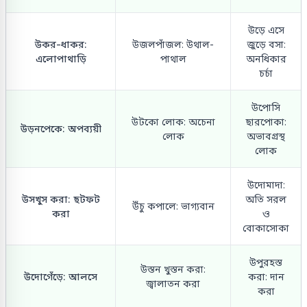
উড়ে এসে
উকর-ধাকর:
উজলপাঁজল: উথাল-
জুড়ে বসা:
এলোপাথাড়ি
পাথাল
অনধিকার
চর্চা
উপোসি
উটকো লোক: অচেনা
ছারপোকা:
উড়নপেকে: অপব্যয়ী
লোক
অভাবগ্রস্থ
লোক
উদোমাদা:
উসখুস করা: ছটফট
অতি সরল
উঁচু কপালে: ভাগ্যবান
করা
ও
বোকাসোকা
উপুরহস্ত
উস্তন খুস্তন করা:
উদোগেঁড়ে: আলসে
করা: দান
জ্বালাতন করা
করা