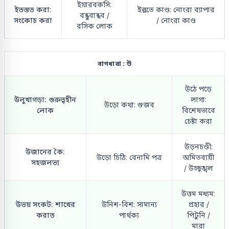
ইয়ারবকসি:
ইতস্তত করা:
ইল্লতে কাণ্ড: নোংরা ব্যাপার
বন্ধুবান্ধব /
সংকোচ করা
/ নোংরা কাণ্ড
রসিক লোক
বাগধারা : উ
উঠে পড়ে
উলুখাগড়া: গুরুত্বহীন
লাগা:
উড়ো কথা: গুজব
লোক
বিশেষভাবে
চেষ্টা করা
উড়নচণ্ডী:
উজানের কৈ:
উড়ো চিঠি: বেনামি পত্র
অমিতব্যয়ী
সহজলভ্য
/ উচ্ছৃঙ্খল
উত্তম মধ্যম:
উভয় সংকট: শাখের
উনিশ-বিশ: সামান্য
প্রহার /
করাত
পার্থক্য
পিটুনি /
মারা