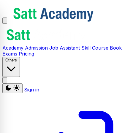
Academy
Admission
Job Assistant
Skill
Course
Book
Exams
Pricing
Others
Sign in