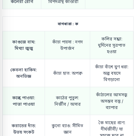
কলেরা রোগ
বিপদগ্রস্থ কাণ্ডারী
বাগধারা : ক
কলির সন্ধ্যা:
কাগুজে বাঘ:
কাঁচা পয়সা : নগদ
দুর্দিনের সূত্রপাত
মিথ্যা জুজু
উপার্জন
হওয়া
কাঁচা বাঁশে ঘুণ ধরা:
কেবলা হাকিম:
কাঁচা হাত: অপক্ব
অল্প বয়সে
অনভিজ্ঞ
বিগড়ানো
কাঁঠালের আমসত্ত্ব:
কল্কে পাওয়া:
কাঠের পুতুল:
অসম্ভব বস্তু /
পাত্তা পাওয়া
নির্জীব / অসার
ব্যাপার
কৈ মাছের প্রাণ:
করাতের দাঁত:
কুনো ব্যাঙ: সীমিত
দীর্ঘজীবী/ যা
উভয় সংকট
জ্ঞান
সহজে মরে না