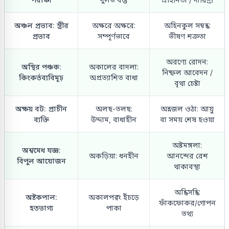
অঞ্চল প্রভাব: স্ত্রীর
অক্ষরে অক্ষরে:
অহিনকুল সম্বন্ধ:
প্রভাব
সম্পূর্ণভাবে
ভীষণ শত্রুতা
অরণ্যে রোদন:
অস্থির পঞ্চক:
অকালের বাদলা:
নিষ্ফল আবেদন /
কিংকর্তব্যবিমূঢ়
অপ্রত্যাশিত বাধা
বৃথা চেষ্টা
অক্ষয় বট: প্রাচীন
অলছ-তলছ:
অন্নজল ওঠা: আয়ু
ব্যক্তি
উদ্দাম, বাধাহীন
বা সময় শেষ হওয়া
অষ্টমঙ্গলা:
অশ্বমেধ যজ্ঞ:
অকড়িয়া: ধনহীন
আনন্দের রেশ
বিপুল আয়োজন
থাকাবস্থা
অন্ধিসন্ধি:
অষ্টকপাল:
অকালপক্ব: ইঁচড়ে
ফাঁকফোকর/গোপন
হতভাগ্য
পাকা
তথ্য