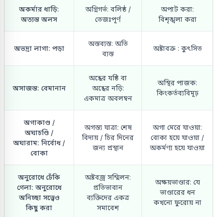
অকর্মার ধাড়ি:
অগ্নিগর্ভ: বলিষ্ঠ /
অপাট করা:
অত্যন্ত অলস
তেজঃপূর্ণ
বিশৃঙ্খলা করা
অস্তব্যস্ত: অতি
অভদ্রা লাগা: পড়া
অষ্টাবক্র : কুৎসিত
ব্যস্ত
অন্ধের যষ্ঠি বা
অস্থির পাজক:
অসাজন্ত: বেমানান
অন্ধের নড়ি:
কিংকর্তব্যবিমূঢ়
একমাত্র অবলম্বন
অগাকাণ্ড /
অগস্ত্য যাত্রা: শেষ
অগা মেরে যাওয়া:
অঘাচণ্ডি /
বিদায় / চির দিনের
বোকা হয়ে যাওয়া /
অঘারাম: নির্বোধ /
জন্য প্রস্থান
অকর্মণ্য হয়ে যাওয়া
বোকা
অনুরোধে ঢেঁকি
অষ্টবজ্র সম্মিলন:
অক্ষয়ভাণ্ডার: যে
গেলা: অনুরোধে
প্রতিভাবান
ভাণ্ডারের ধন
অনিচ্ছা সত্ত্বেও
ব্যক্তিদের একত্র
কখনো ফুরোয় না
কিছু করা
সমাবেশ