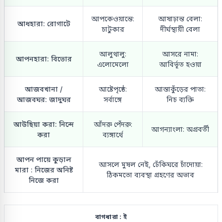
আপকেওয়ান্তে:
আষাঢ়ান্ত বেলা:
আধহারা: রোগাটে
চাটুকার
দীর্ঘস্থায়ী বেলা
আলুথালু:
আসরে নামা:
আপনহারা: বিভোর
এলোমেলো
আবির্ভূত হওয়া
আজবখানা /
আষ্টেপৃষ্ঠে:
আস্তাকুঁড়ের পাতা:
আজবঘর: জাদুঘর
সর্বাঙ্গে
নিচ ব্যক্তি
আউছিয়া করা: নিন্দে
আঁদরু পেঁদরু:
আগন্যাংলা: অগ্রবর্তী
করা
ব্যঙ্গার্থে
আপন পায়ে কুড়াল
আসলে মুষল নেই, ঢেঁকিঘরে চাঁদোয়া:
মারা : নিজের অনিষ্ট
ঠিকমতো ব্যবস্থা গ্রহণের অভাব
নিজে করা
বাগধারা : ই