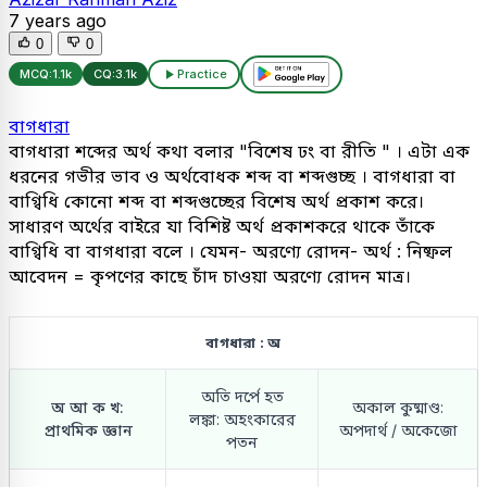
7 years ago
0
0
MCQ:
1.1k
CQ:
3.1k
Practice
বাগধারা
বাগধারা শব্দের অর্থ কথা বলার "বিশেষ ঢং বা রীতি " । এটা এক
ধরনের গভীর ভাব ও অর্থবোধক শব্দ বা শব্দগুচ্ছ । বাগধারা বা
বাগ্বিধি কোনো শব্দ বা শব্দগুচ্ছের বিশেষ অর্থ প্রকাশ করে।
সাধারণ অর্থের বাইরে যা বিশিষ্ট অর্থ প্রকাশকরে থাকে তাঁকে
বাগ্বিধি বা বাগধারা বলে । যেমন- অরণ্যে রোদন- অর্থ : নিষ্ফল
আবেদন = কৃপণের কাছে চাঁদ চাওয়া অরণ্যে রোদন মাত্র।
বাগধারা : অ
অতি দর্পে হত
অ আ ক খ:
অকাল কুষ্মাণ্ড:
লঙ্কা: অহংকারের
প্রাথমিক জ্ঞান
অপদার্থ / অকেজো
পতন