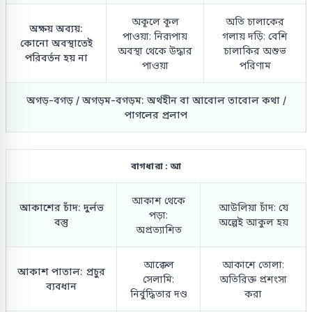
অকূলে কূল
অতি চালাকের
অক্ষয় অব্যয়:
পাওয়া: নিরূপায়
গলায় দড়ি: বেশি
কোনো অবস্থাতেই
অবস্থা থেকে উদ্ধার
চালাকির অশুভ
পরিবর্তন হয় না
পাওয়া
পরিণাম
অগড়-বগড় / অগড়ম-বগড়ম: অর্থহীন বা আবোল তাবোল কথা /
পাগলের প্রলাপ
বাগধারা : আ
আকাশ থেকে
আকাশের চাঁদ: দুর্লভ
আউলিয়া চাঁদ: যে
পড়া:
বস্তু
অল্পেই আকুল হয়
অপ্রত্যাশিত
আক্কেল
আকাশে তোলা:
আকাশ পাতাল: প্রচুর
সেলামি:
অতিরিক্ত প্রশংসা
ব্যবধান
নির্বুদ্ধিতার দণ্ড
করা