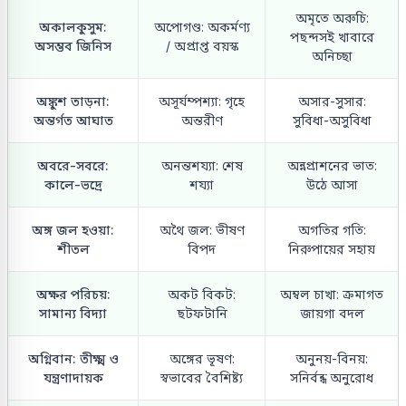
অমৃতে অরুচি:
অকালকুসুম:
অপোগণ্ড: অকর্মণ্য
পছন্দসই খাবারে
অসম্ভব জিনিস
/ অপ্রাপ্ত বয়স্ক
অনিচ্ছা
অঙ্কুশ তাড়না:
অসূর্যম্পশ্যা: গৃহে
অসার-সুসার:
অন্তর্গত আঘাত
অন্তরীণ
সুবিধা-অসুবিধা
অবরে-সবরে:
অনন্তশয্যা: শেষ
অন্নপ্রাশনের ভাত:
কালে-ভদ্রে
শয্যা
উঠে আসা
অঙ্গ জল হওয়া:
অথৈ জল: ভীষণ
অগতির গতি:
শীতল
বিপদ
নিরুপায়ের সহায়
অক্ষর পরিচয়:
অকট বিকট:
অম্বল চাখা: ক্রমাগত
সামান্য বিদ্যা
ছটফটানি
জায়গা বদল
অগ্নিবান: তীক্ষ্ম ও
অঙ্গের ভূষণ:
অনুনয়-বিনয়:
যন্ত্রণাদায়ক
স্বভাবের বৈশিষ্ট্য
সনির্বন্ধ অনুরোধ