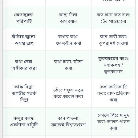
কেতাদুরস্ত:
কাছা ঢিলা:
কত ধানে কত চাল:
পরিপাটি
অসাবধান
টের পাওয়ানো
কাঁটার জ্বালা:
কথার কথা:
কান ভারী করা:
অসহ্য দুঃখ
গুরুত্বহীন কথা
কুপরামর্শ দেওয়া
কুরুক্ষেত্রের কাণ্ড:
কথা দেয়া:
কথা চালা: রটনা
মহাকলহ /
অঙ্গীকার করা
করা
তুলকালাম
কাক নিদ্রা:
কথা কাটাকাটি
কেঁচে গণ্ডূষ: নতুন
অগভীর সতর্ক
করা: বাদ-প্রতিবাদ
করে আরম্ভ করা
নিদ্রা
করা
কোলে পিঠে মানুষ
কলুর বলদ:
কান পাতলা:
করা: লালন পালন
একটানা খাটুনি
সহজেই বিশ্বাসপ্রবণ
করা