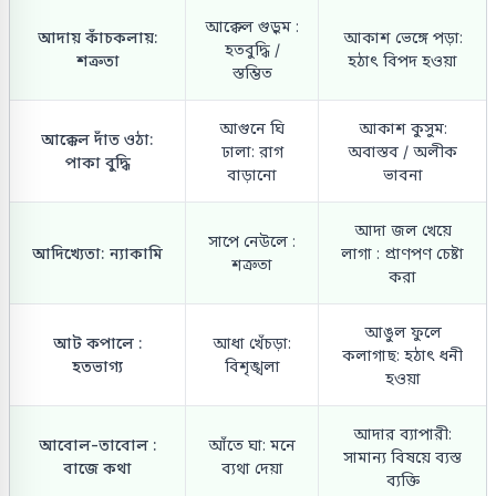
আক্কেল গুড়ুম :
আদায় কাঁচকলায়:
আকাশ ভেঙ্গে পড়া:
হতবুদ্ধি /
শত্রুতা
হঠাৎ বিপদ হওয়া
স্তম্ভিত
আগুনে ঘি
আকাশ কুসুম:
আক্কেল দাঁত ওঠা:
ঢালা: রাগ
অবাস্তব / অলীক
পাকা বুদ্ধি
বাড়ানো
ভাবনা
আদা জল খেয়ে
সাপে নেউলে :
আদিখ্যেতা: ন্যাকামি
লাগা : প্রাণপণ চেষ্টা
শত্রুতা
করা
আঙুল ফুলে
আট কপালে :
আধা খেঁচড়া:
কলাগাছ: হঠাৎ ধনী
হতভাগ্য
বিশৃঙ্খলা
হওয়া
আদার ব্যাপারী:
আবোল-তাবোল :
আঁতে ঘা: মনে
সামান্য বিষয়ে ব্যস্ত
বাজে কথা
ব্যথা দেয়া
ব্যক্তি