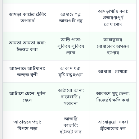
আমড়াগাছি করা:
আমড়া কাঠের ঢেঁকি:
আষাঢ়ে গল্প:
প্রতারণাপূর্ণ
অপদার্থ
আজগুবি গল্প
তোষামোদ
আড়ি পাতা:
আচাতুয়ার
আমতা আমতা করা:
লুকিয়ে লুকিয়ে
বোম্বাচাক: অসম্ভব
ইতস্তত করা
শোনা
ব্যাপার
আহলাদে আটখানা:
আকাশ ধরা:
আখাম্বা : বেখাপ্পা
অত্যন্ত খুশী
বৃষ্টি বন্ধ হওয়া
আঠারো আনা:
আটাশে ছেলে: দুর্বল
আকাশে থুথু ফেলা:
বাড়াবাড়ি /
ছেলে
নিজেরই ক্ষতি করা
সম্ভাবনা
আতারি
আতান্তরে পড়া:
আয়োসুয়ো: সধবা
কাতারি:
বিপদে পড়া
স্ত্রীলোকের দল
ছটফটে ভাব