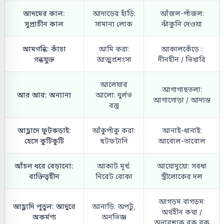
আদমের কাল:
আদাড়ের হাঁড়ি:
আঁজল-পাঁজল:
সুপ্রাচীন কাল
সামান্য লোক
ঝাঁকুনি দেওয়া
আমগন্ধি: কাঁচা
আমি করা:
আকালকেঁড়ে :
গন্ধযুক্ত
আত্মপ্রশংসা
দীনহীন / ভিখারি
আলেয়ার
আগাগাছতলা:
আর আর: অন্যান্য
আলো: দুর্লভ
আগাগোড়া / আদ্যন্ত
বস্তু
আহ্লাদে ফুটকড়াই:
আঁকুপাঁকু করা:
আনাই-ধানাই:
হেসে কুটিকুটি
ছটফটানি
আবোল-তাবোল
আঁচল ধরে বেড়ানো:
আকাট মূর্খ:
আয়োমুয়ো: সবধা
ব্যক্তিত্বহীন
নিরেট বোকা
স্ত্রীলোকের দল
আগড়ম বাগড়ম:
আহ্লাদি পুতুল: আদুরে
আনাড়ি: অপটু,
অর্থহীন কথা /
অকর্মণ্য
অনভিজ্ঞ
অনাবশ্যক বক্ বক্