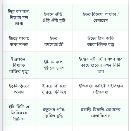
ইঁদুর কপালে:
ইলশে গুঁড়ি :
ইতর বিশেষ: পার্থক্য /
নিতান্ত মন্দ
গুঁড়ি গুঁড়ি বৃষ্টি
ভেদাভেদ
ভাগ্য
ইঁচড়ে পাকা:
ইতর:
ঈদের চাঁদ: অতি
অকালপক্ব
বদমেজাজী
আকাঙ্ক্ষিত বস্তু
ইন্দ্রপতন:
ইন্দ্রের শচী: যিনি যখন যার
ইষ্টনাম জপা:
বিখ্যাত
কাছে থাকেন তখন তিনি
স্রষ্টাকে স্মরণ
ব্যক্তির মৃত্যু
তার
ইতুনিদকুঁড়ে:
ইনিয়ে বিনিয়ে:
ইতিকথা: কাহিনী / ইতিহাস
অলস
ঘুরিয়ে ফিরিয়ে
/ উপকথা
ইটি-সিটি: এ
ইস্কুপের প্যাঁচ:
ইকড়ি-মিকড়ি: ছোটদের
জিনিস সে
কুটিল বুদ্ধি
খেলাবিশেষ
জিনিস