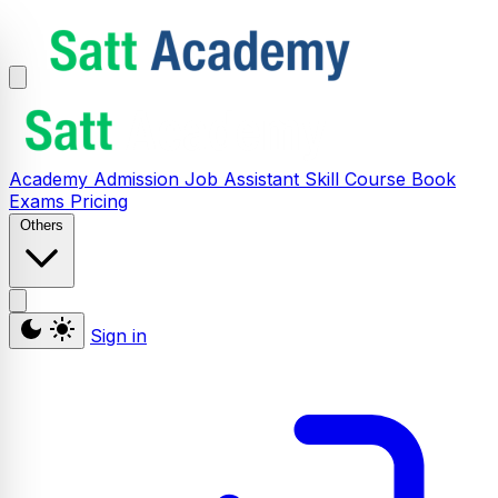
Academy
Admission
Job Assistant
Skill
Course
Book
Exams
Pricing
Others
Sign in