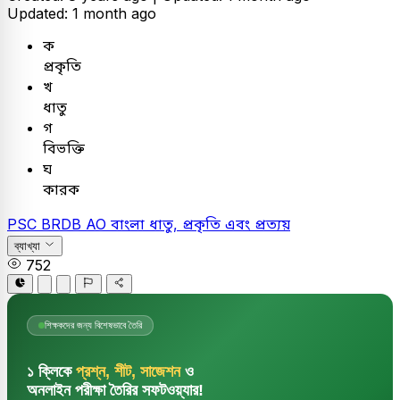
Updated: 1 month ago
ক
প্রকৃতি
খ
ধাতু
গ
বিভক্তি
ঘ
কারক
PSC
BRDB AO
বাংলা
ধাতু, প্রকৃতি এবং প্রত্যয়
ব্যাখ্যা
752
শিক্ষকদের জন্য বিশেষভাবে তৈরি
১ ক্লিকে
প্রশ্ন, শীট, সাজেশন
ও
অনলাইন পরীক্ষা তৈরির সফটওয়্যার!