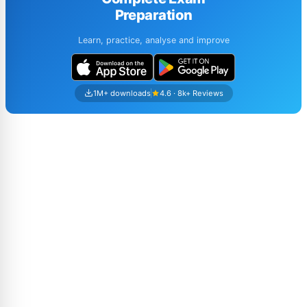
Preparation
Learn, practice, analyse and improve
1M+ downloads
4.6 · 8k+ Reviews