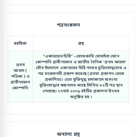
পত্রসংকলন
রচয়িতা
গ্রন্থ
“একাত্তরের চিঠি” –বেসরকারি মোবাইল ফোন
কোম্পানি গ্রামীণফোন ও জাতীয় দৈনিক ‘প্রথম আলো'
প্রথম
যৌথ উদ্যোগে একাত্তরের চিঠি নামের মুক্তিযোদ্ধাদের এ
আলো (
পত্র সংকলনটি প্রকাশ করেছে (প্রথমা প্রকাশন থেকে
পত্রিকা ) ও
প্রকাশিত)। এতে মুক্তিযুদ্ধ চলাকালে অসংখ্য
গ্রামীণফোন
মুক্তিযোদ্ধার স্বজনদের কাছে লিখিত ৮২টি পত্র স্থান
কোম্পানি
পেয়েছে। ২৭মার্চ ২০০৯ বইটির প্রকাশনা উৎসব
অনুষ্ঠিত হয় ।
অন্যান্য গ্রন্থ