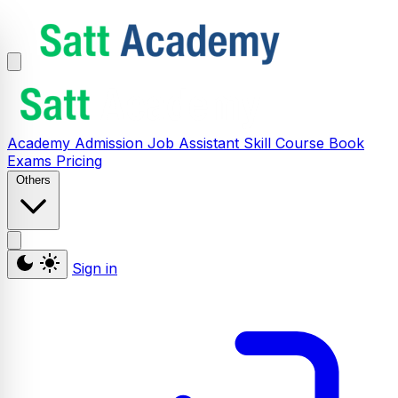
Academy
Admission
Job Assistant
Skill
Course
Book
Exams
Pricing
Others
Sign in