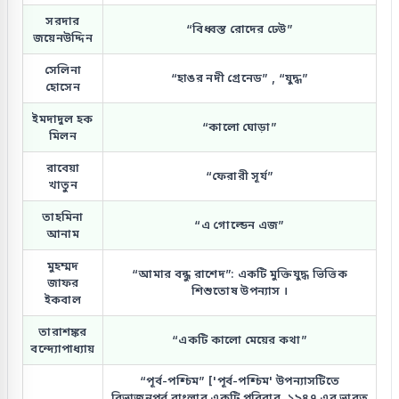
সরদার
“বিধ্বস্ত রোদের ঢেউ”
জয়েনউদ্দিন
সেলিনা
“হাঙর নদী গ্রেনেড” , “যুদ্ধ”
হোসেন
ইমদাদুল হক
“কালো ঘোড়া”
মিলন
রাবেয়া
“ফেরারী সূর্য”
খাতুন
তাহমিনা
“এ গোল্ডেন এজ”
আনাম
মুহম্মদ
“আমার বন্ধু রাশেদ”: একটি মুক্তিযুদ্ধ ভিত্তিক
জাফর
শিশুতোষ উপন্যাস ।
ইকবাল
তারাশঙ্কর
“একটি কালো মেয়ের কথা”
বন্দ্যোপাধ্যায়
“পূর্ব-পশ্চিম” ['পূর্ব-পশ্চিম' উপন্যাসটিতে
বিভাজনপূর্ব বাংলার একটি পরিবার, ১৯৪৭ এর ভারত