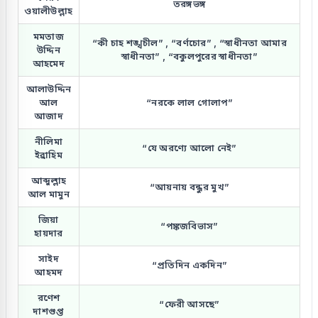
তরঙ্গভঙ্গ
ওয়ালীউল্লাহ
মমতাজ
“কী চাহ শঙ্খচীল” , “বর্ণচোর” , “স্বাধীনতা আমার
উদ্দিন
স্বাধীনতা” , “বকুলপুরের স্বাধীনতা”
আহমেদ
আলাউদ্দিন
আল
“নরকে লাল গোলাপ”
আজাদ
নীলিমা
“যে অরণ্যে আলো নেই”
ইব্রাহিম
আব্দুল্লাহ
“আয়নায় বন্ধুর মুখ”
আল মামুন
জিয়া
“পঙ্কজবিভাস”
হায়দার
সাইদ
“প্রতিদিন একদিন”
আহমদ
রণেশ
“ফেরী আসছে”
দাশগুপ্ত