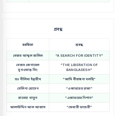
প্রবন্ধ
রচয়িতা
প্রবন্ধ
মেজর আব্দুল জলিল
“A SEARCH FOR IDENTITY”
মেজর জেনারেল
“THE LIBERATION OF
সুখওয়ান্ত সিং
BANGLADESH”
ডঃ নীলিমা ইব্রাহীম
“আমি বীরাঙ্গনা বলছি”
সেলিনা হোসেন
“একাত্তরের ঢাকা”
রাবেয়া খাতুন
“একাত্তরের নিশান”
আলাউদ্দিন আল আজাদ
“ফেরারী ডায়েরী”