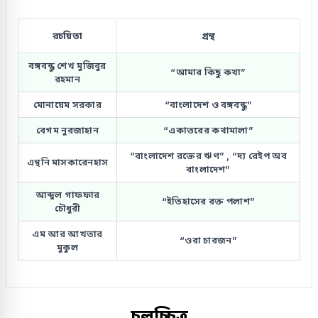
রচয়িতা
গ্রন্থ
বঙ্গবন্ধু শেখ মুজিবুর
“আমার কিছু কথা”
রহমান
মোনায়েম সরকার
“বাংলাদেশ ও বঙ্গবন্ধু”
বেগম নুরজাহান
“একাত্তরের কথামালা”
“বাংলাদেশ রক্তের ঋণ” , “দ্য রেইপ অব
এন্থনি মাসকারেনহাস
বাংলাদেশ”
আব্দুল গাফফার
“ইতিহাসের রক্ত পলাশ”
চৌধুরী
এম আর আখতার
“ওরা চারজন”
মুকুল
চলচ্চিত্র