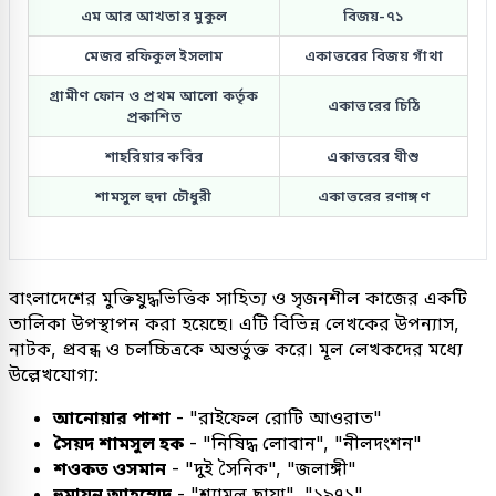
এম আর আখতার মুকুল
বিজয়-৭১
মেজর রফিকুল ইসলাম
একাত্তরের বিজয় গাঁথা
গ্রামীণ ফোন ও প্রথম আলো কর্তৃক
একাত্তরের চিঠি
প্রকাশিত
শাহরিয়ার কবির
একাত্তরের যীশু
শামসুল হুদা চৌধুরী
একাত্তরের রণাঙ্গণ
বাংলাদেশের মুক্তিযুদ্ধভিত্তিক সাহিত্য ও সৃজনশীল কাজের একটি
তালিকা উপস্থাপন করা হয়েছে। এটি বিভিন্ন লেখকের উপন্যাস,
নাটক, প্রবন্ধ ও চলচ্চিত্রকে অন্তর্ভুক্ত করে। মূল লেখকদের মধ্যে
উল্লেখযোগ্য:
আনোয়ার পাশা
- "রাইফেল রোটি আওরাত"
সৈয়দ শামসুল হক
- "নিষিদ্ধ লোবান", "নীলদংশন"
শওকত ওসমান
- "দুই সৈনিক", "জলাঙ্গী"
হুমায়ূন আহম্মেদ
- "শ্যামল ছায়া", "১৯৭১"