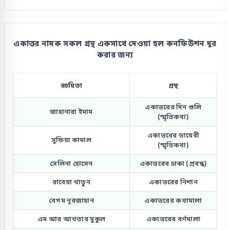
একাত্তর নামক সকল গ্রন্থ একসাথে দেওয়া হল কনফিউশন দূর
করার জন্য
রচয়িতা
গ্রন্থ
একাত্তরের দিন গুলি
জাহানারা ইমাম
(স্মৃতিকথা)
একাত্তরের ডায়েরী
সুফিয়া কামাল
(স্মৃতিকথা)
সেলিনা হোসেন
একাত্তরের ঢাকা (প্ৰবন্ধ)
রাবেয়া খাতুন
একাত্তরের নিশান
বেগম নূরজাহান
একাত্তরের কথামালা
এম আর আখতার মুকুল
একাত্তরের বর্ণমালা