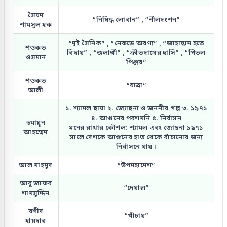
সৈয়দ
“নিষিদ্ধ লোবান” , “নীলদংশন”
শামসুল হক
“দুই সৈনিক” , “নেকড়ে অরণ্য” , “জাহান্নাম হতে
শওকত
বিদায়” , “জলাঙ্গী” , “ক্রীতদাসের হাসি” , “পিতল
ওসমান
পিঞ্জর”
শওকত
“যাত্রা”
আলী
১. শ্যামল ছায়া ২. জ্যোছনা ও জননীর গল্প ৩. ১৯৭১
৪. আগুনের পরশমনি ৫. নির্বাসন
হুমায়ূন
মনের রাখার কৌশল: শ্যামল এবং জোছনা ১৯৭১
আহম্মেদ
সালে দেশকে আগুনের হাত থেকে বাঁচানোর জন্য
নির্বাসনে যায় ।
আল মাহমুদ
“উপমহাদেশ”
আবু জাফর
“দেয়াল”
শামসুদ্দিন
রশীদ
“খাঁচায়”
হায়দার