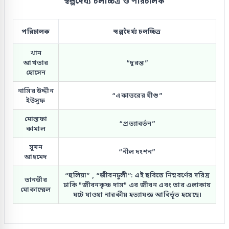
স্বল্পদৈর্ঘ্য চলচ্চিত্র ও পরিচালক
পরিচালক
স্বল্পদৈর্ঘ্য চলচ্চিত্র
খান
আখতার
“দুরন্ত”
হোসেন
নাসির উদ্দীন
“একাত্তরের যীশু”
ইউসুফ
মোস্তফা
“প্রত্যাবর্তন”
কামাল
সুমন
“নীল দংশন”
আহমেদ
“হুলিয়া” , “জীবনঢুলী”: এই ছবিতে নিম্নবর্ণের দরিদ্র
তানভীর
ঢাকি "জীবনকৃষ্ণ দাস" এর জীবন এবং তার এলাকায়
মোকাম্মেল
ঘটে যাওয়া নারকীয় হত্যাযজ্ঞ আবির্ভূত হয়েছে।