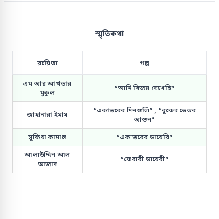
স্মৃতিকথা
রচয়িতা
গল্প
এম আর আখতার
“আমি বিজয় দেখেছি”
মুকুল
“একাত্তরের দিনগুলি” , “বুকের ভেতর
জাহানারা ইমাম
আগুন”
সুফিয়া কামাল
“একাত্তরের ডায়েরি”
আলাউদ্দিন আল
“ফেরারী ডায়েরী”
আজাদ