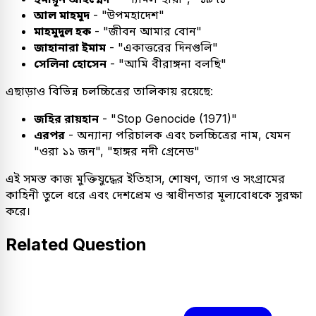
আল মাহমুদ
- "উপমহাদেশ"
মাহমুদুল হক
- "জীবন আমার বোন"
জাহানারা ইমাম
- "একাত্তরের দিনগুলি"
সেলিনা হোসেন
- "আমি বীরাঙ্গনা বলছি"
এছাড়াও বিভিন্ন চলচ্চিত্রের তালিকায় রয়েছে:
জহির রায়হান
- "Stop Genocide (1971)"
এরপর
- অন্যান্য পরিচালক এবং চলচ্চিত্রের নাম, যেমন
"ওরা ১১ জন", "হাঙ্গর নদী গ্রেনেড"
এই সমস্ত কাজ মুক্তিযুদ্ধের ইতিহাস, শোষণ, ত্যাগ ও সংগ্রামের
কাহিনী তুলে ধরে এবং দেশপ্রেম ও স্বাধীনতার মূল্যবোধকে সুরক্ষা
করে।
Related Question