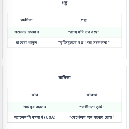
গল্প
রচয়িতা
গল্প
শওকত ওসমান
“জন্ম যদি তব বঙ্গে”
রাবেয়া খাতুন
“মুক্তিযুদ্ধের গল্প (গল্প সংকলন)”
কবিতা
কবি
কবিতা
শামসুর রহমান
“স্বাধীনতা তুমি”
অ্যালেন গিনসবার্গ (USA)
“সেপ্টেম্বর অন যশোর রোড”