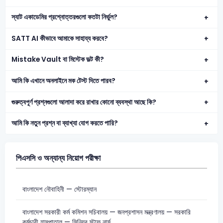
স্যাট একাডেমির প্রশ্নোত্তরগুলো কতটা নির্ভুল?
SATT AI কীভাবে আমাকে সাহায্য করবে?
Mistake Vault বা মিস্টেক ভল্ট কী?
আমি কি এখানে অনলাইনে মক টেস্ট দিতে পারব?
গুরুত্বপূর্ণ প্রশ্নগুলো আলাদা করে রাখার কোনো ব্যবস্থা আছে কি?
আমি কি নতুন প্রশ্ন বা ব্যাখ্যা যোগ করতে পারি?
পিএসসি ও অন্যান্য নিয়োগ পরীক্ষা
বাংলাদেশ নৌবাহিনী — স্টোরম্যান
বাংলাদেশ সরকারী কর্ম কমিশন সচিবালয় — জনপ্রশাসন মন্ত্রণালয় — সরকারি
কর্মচারী হাসপাতাল — সিনিয়র স্টাফ নার্স