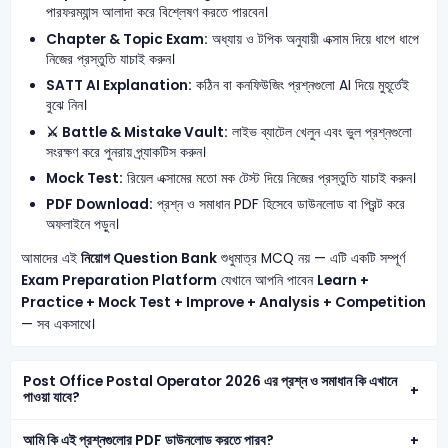
পারফরম্যান্স আলাদা করে বিশ্লেষণ করতে পারবেন।
Chapter & Topic Exam:
অধ্যায় ও টপিক অনুযায়ী এক্সাম দিয়ে ধাপে ধাপে
নিজের প্রস্তুতি যাচাই করুন।
SATT AI Explanation:
কঠিন বা কনফিউজিং প্রশ্নগুলো AI দিয়ে মুহূর্তেই
বুঝে নিন।
⚔️ Battle & Mistake Vault:
লাইভ ব্যাটেল খেলুন এবং ভুল প্রশ্নগুলো
সংরক্ষণ করে পুনরায় প্র্যাকটিস করুন।
Mock Test:
রিয়েল এক্সামের মতো মক টেস্ট দিয়ে নিজের প্রস্তুতি যাচাই করুন।
PDF Download:
প্রশ্ন ও সমাধান PDF হিসেবে ডাউনলোড বা প্রিন্ট করে
অফলাইনে পড়ুন।
আমাদের এই
নিয়োগ Question Bank
শুধুমাত্র MCQ নয় — এটি একটি সম্পূর্ণ
Exam Preparation Platform
যেখানে আপনি পাবেন
Learn +
Practice + Mock Test + Improve + Analysis + Competition
— সব একসাথে।
Post Office Postal Operator 2026 এর প্রশ্ন ও সমাধান কি এখানে
পাওয়া যাবে?
আমি কি এই প্রশ্নগুলোর PDF ডাউনলোড করতে পারব?