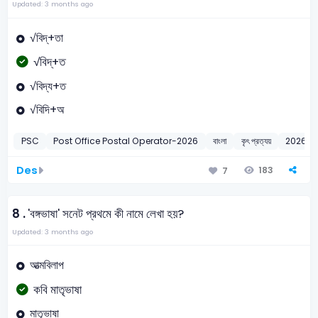
Updated: 3 months ago
√বিদ্‌+তা
√বিদ্‌+ত
√বিদ্য+ত
√বিদি+অ
PSC
Post Office Postal Operator-2026
বাংলা
কৃৎ প্রত্যয়
2026
Des
183
7
8 .
'বঙ্গভাষা' সনেট প্রথমে কী নামে লেখা হয়?
Updated: 3 months ago
আত্মবিলাপ
কবি মাতৃভাষা
মাতৃভাষা