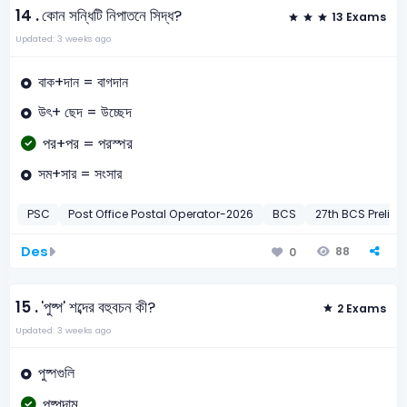
14 .
কোন সন্ধিটি নিপাতনে সিদ্ধ?
13 Exams
Updated: 3 weeks ago
বাক+দান = বাগদান
উৎ+ ছেদ = উচ্ছেদ
পর+পর = পরস্পর
সম+সার = সংসার
PSC
Post Office Postal Operator-2026
BCS
27th BCS Preli-2
Des
88
0
15 .
'পুষ্প' শব্দের বহুবচন কী?
2 Exams
Updated: 3 weeks ago
পুষ্পগুলি
পুষ্পদাম