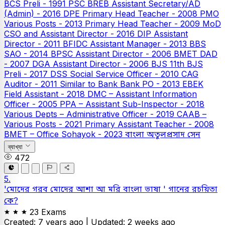
BCS Preli - 1991
PSC
BREB Assistant Secretary/AD
(Admin) - 2016
DPE
Primary Head Teacher - 2008
PMO
Various Posts - 2013
Primary Head Teacher - 2009
MoD
CSO and Assistant Director - 2016
DIP Assistant
Director - 2011
BFIDC Assistant Manager - 2013
BBS
SAO - 2014
BPSC Assistant Director - 2006
BMET DAD
- 2007
DGA Assistant Director - 2006
BJS
11th BJS
Preli - 2017
DSS Social Service Officer - 2010
CAG
Auditor - 2011
Similar to Bank
Bank PO - 2013
EBEK
Field Assistant - 2018
DMC – Assistant Information
Officer - 2005
PPA – Assistant Sub-Inspector - 2018
Various Depts – Administrative Officer - 2019
CAAB –
Various Posts - 2021
Primary Assistant Teacher - 2008
BMET – Office Sohayok - 2023
বাংলা
অতুলপ্রসাদ সেন
ব্যাখ্যা
472
5.
'মোদের গরব মোদের আশা আ মরি বাংলা ভাষা ' গানের রচয়িতা
কে?
23 Exams
Created: 7 years ago |
Updated: 2 weeks ago