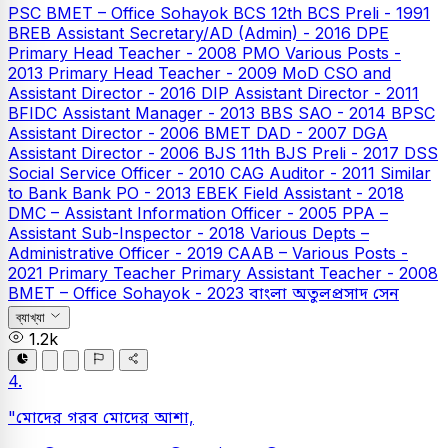
PSC
BMET – Office Sohayok
BCS
12th BCS Preli - 1991
BREB Assistant Secretary/AD (Admin) - 2016
DPE
Primary Head Teacher - 2008
PMO Various Posts -
2013
Primary Head Teacher - 2009
MoD CSO and
Assistant Director - 2016
DIP Assistant Director - 2011
BFIDC Assistant Manager - 2013
BBS SAO - 2014
BPSC
Assistant Director - 2006
BMET DAD - 2007
DGA
Assistant Director - 2006
BJS
11th BJS Preli - 2017
DSS
Social Service Officer - 2010
CAG Auditor - 2011
Similar
to Bank
Bank PO - 2013
EBEK Field Assistant - 2018
DMC – Assistant Information Officer - 2005
PPA –
Assistant Sub-Inspector - 2018
Various Depts –
Administrative Officer - 2019
CAAB – Various Posts -
2021
Primary Teacher
Primary Assistant Teacher - 2008
BMET – Office Sohayok - 2023
বাংলা
অতুলপ্রসাদ সেন
ব্যাখ্যা
1.2k
4.
"মোদের গরব মোদের আশা,