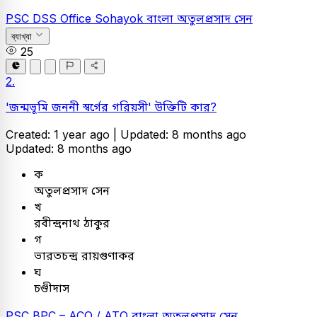
PSC
DSS Office Sohayok
বাংলা
অতুলপ্রসাদ সেন
ব্যাখ্যা
25
2.
'জন্মভূমি জননী স্বর্গের গরিয়সী' উক্তিটি কার?
Created: 1 year ago |
Updated: 8 months ago
Updated: 8 months ago
ক
অতুলপ্রসাদ সেন
খ
রবীন্দ্রনাথ ঠাকুর
গ
ভারতচন্দ্র রায়গুণাকর
ঘ
চণ্ডীদাস
PSC
BPC – ACO / ATO
বাংলা
অতুলপ্রসাদ সেন