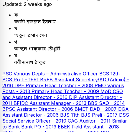
Updated: 2 weeks ago
ক
কাজী নজরূল ইসলাম
খ
অতুল প্রসাদ সেন
গ
আব্দুল গাফ্ফার চৌধুরী
ঘ
রবীন্দ্রনাথ ঠাকুর
PSC
Various Depts – Administrative Officer
BCS
12th
BCS Preli - 1991
BREB Assistant Secretary/AD (Admin) -
2016
DPE
Primary Head Teacher - 2008
PMO Various
Posts - 2013
Primary Head Teacher - 2009
MoD CSO
and Assistant Director - 2016
DIP Assistant Director -
2011
BFIDC Assistant Manager - 2013
BBS SAO - 2014
BPSC Assistant Director - 2006
BMET DAD - 2007
DGA
Assistant Director - 2006
BJS
11th BJS Preli - 2017
DSS
Social Service Officer - 2010
CAG Auditor - 2011
Similar
to Bank
Bank PO - 2013
EBEK Field Assistant - 2018