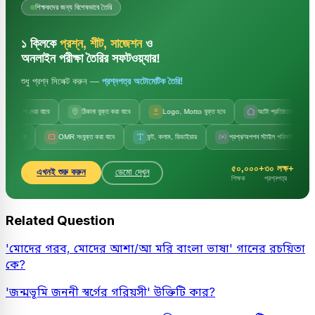
শিক্ষকদের জন্য বিশেষভাবে তৈরি
১ ক্লিকে
প্রশ্ন, শীট, সাজেশন
ও
অনলাইন পরীক্ষা তৈরির সফটওয়্যার!
শুধু প্রশ্ন সিলেক্ট করুন —
প্রশ্নপত্র অটোমেটিক তৈরি!
ছাপ দেয়া যাবে
ঠিকানা যুক্ত করা যাবে
Logo, Motto যুক্ত হবে
অটো প্রতিষ্ঠানের নাম
য়
OMR সংযুক্ত করা যাবে
ফন্ট, কলাম, ডিভাইডার
প্রশ্ন/অপশন স্টাইল পরিবর্তন
সেট 
৫০,০০০+
৩০ লক্ষ+
এখনই শুরু করুন
ডেমো দেখুন
শিক্ষক
প্রশ্নপত্র
Related Question
'মোদের গরব, মোদের আশা/আ মরি বাংলা ভাষা' গানের রচয়িতা
কে?
'জন্মভূমি জননী স্বর্গের গরিয়সী' উক্তিটি কার?