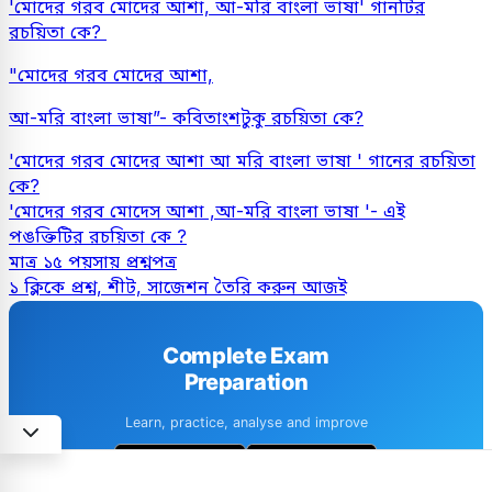
'মোদের গরব মোদের আশা, আ-মরি বাংলা ভাষা' গানটির
রচয়িতা কে?
"মোদের গরব মোদের আশা,
আ-মরি বাংলা ভাষা”- কবিতাংশটুকু রচয়িতা কে?
'মোদের গরব মোদের আশা আ মরি বাংলা ভাষা ' গানের রচয়িতা
কে?
'মোদের গরব মোদেস আশা ,আ-মরি বাংলা ভাষা '- এই
পঙক্তিটির রচয়িতা কে ?
মাত্র ১৫ পয়সায় প্রশ্নপত্র
১ ক্লিকে প্রশ্ন, শীট, সাজেশন তৈরি করুন আজই
Complete Exam
Preparation
Learn, practice, analyse and improve