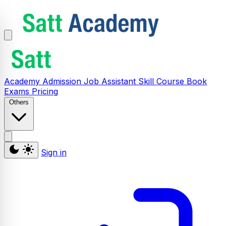
Academy
Admission
Job Assistant
Skill
Course
Book
Exams
Pricing
Others
Sign in