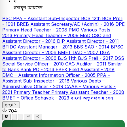
ঘ
হুমায়ূন আহমেদ
PSC
PPA – Assistant Sub-Inspector
BCS
12th BCS Preli
- 1991
BREB Assistant Secretary/AD (Admin) - 2016
DPE
Primary Head Teacher - 2008
PMO Various Posts -
2013
Primary Head Teacher - 2009
MoD CSO and
Assistant Director - 2016
DIP Assistant Director - 2011
BFIDC Assistant Manager - 2013
BBS SAO - 2014
BPSC
Assistant Director - 2006
BMET DAD - 2007
DGA
Assistant Director - 2006
BJS
11th BJS Preli - 2017
DSS
Social Service Officer - 2010
CAG Auditor - 2011
Similar
to Bank
Bank PO - 2013
EBEK Field Assistant - 2018
DMC – Assistant Information Officer - 2005
PPA –
Assistant Sub-Inspector - 2018
Various Depts –
Administrative Officer - 2019
CAAB – Various Posts -
2021
Primary Teacher
Primary Assistant Teacher - 2008
BMET – Office Sohayok - 2023
বাংলা
অতুলপ্রসাদ সেন
ব্যাখ্যা
704