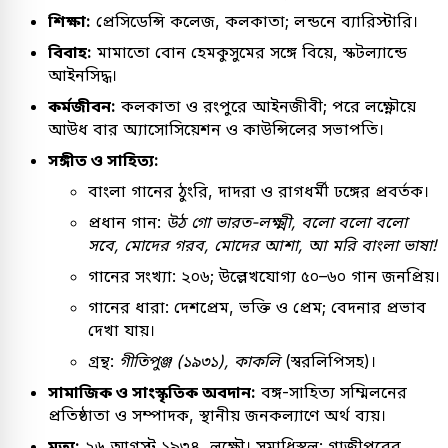
শিক্ষা:
প্রেসিডেন্সি কলেজ, কলকাতা; লন্ডনে ব্যারিস্টারি।
বিবাহ:
মামাতো বোন হেমকুসুমের সঙ্গে বিয়ে, স্কটল্যান্ডে
আইনসিদ্ধ।
কর্মজীবন:
কলকাতা ও রংপুরে আইনজীবী; পরে লক্ষ্ণৌয়ে
আউধ বার অ্যাসোসিয়েশন ও কাউন্সিলের সভাপতি।
সঙ্গীত ও সাহিত্য:
বাংলা গানের ঠুংরি, দাদরা ও রাগধর্মী ঢঙ্গের প্রবর্তক।
প্রধান গান:
উঠ গো ভারত-লক্ষ্মী, বলো বলো বলো
সবে, মোদের গরব, মোদের আশা, আ মরি বাংলা ভাষা!
গানের সংখ্যা: ২০৬; উল্লেখযোগ্য ৫০–৬০ গান জনপ্রিয়।
গানের ধারা: দেশপ্রেম, ভক্তি ও প্রেম; বেদনার প্রভাব
দেখা যায়।
গ্রন্থ:
গীতিপুঞ্জ (১৯৩১), কাকলি
(স্বরলিপিসহ)।
সামাজিক ও সাংস্কৃতিক অবদান:
বঙ্গ-সাহিত্য সম্মিলনের
প্রতিষ্ঠাতা ও সম্পাদক, স্থানীয় জনকল্যাণে অর্থ ব্যয়।
মৃত্যু:
২৬ আগস্ট ১৯৩৪, লক্ষ্ণৌ। সমাধিস্থল: গাজীপুরের