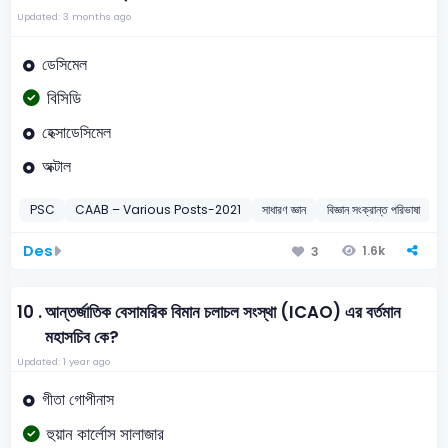
Updated: 3 months ago
ডেসিমেল
বিসিডি
হেক্সাডেসিমেল
অক্টাল
PSC
CAAB – Various Posts-2021
সাধারণ জ্ঞান
বিজ্ঞান সংক্রান্ত পরিভাষা
2
Des
1.6k
3
10 .
আন্তর্জাতিক বেসামরিক বিমান চলাচল সংস্থা (ICAO) এর বর্তমান
মহাসচিব কে?
Updated: 1 year ago
গীতা গোপীনাস
হুয়ান কার্লোস সালাজার