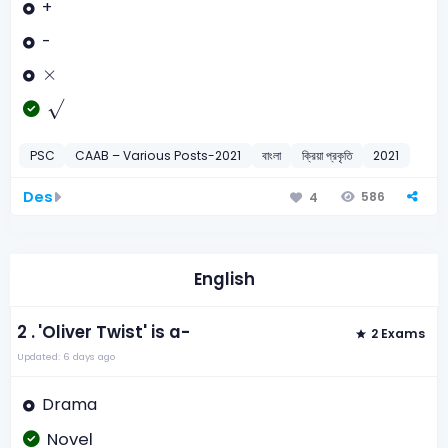
+
-
×
×
√
PSC
CAAB – Various Posts-2021
বাংলা
ক্রিয়া প্রকৃতি
2021
Des
586
4
English
2 .
'Oliver Twist' is a-
2 Exams
Updated: 6 days ago
Drama
Novel