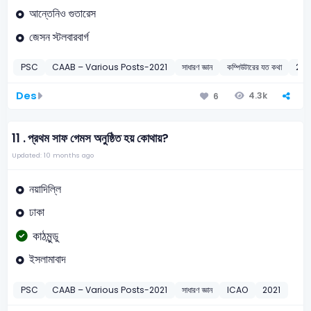
আন্তেনিও গুতারেস
জেসন স্টলবারবার্গ
PSC
CAAB – Various Posts-2021
সাধারণ জ্ঞান
কম্পিউটারের যত কথা
202
Des
4.3k
6
11 .
প্রথম সাফ গেমস অনুষ্ঠিত হয় কোথায়?
Updated: 10 months ago
নয়াদিল্লি
ঢাকা
কাঠমুন্ডু
ইসলামাবাদ
PSC
CAAB – Various Posts-2021
সাধারণ জ্ঞান
ICAO
2021