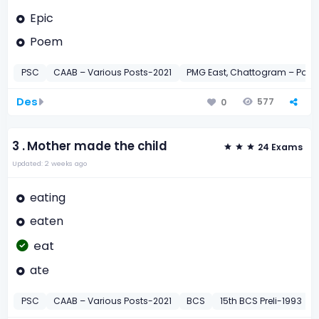
Epic
Poem
PSC
CAAB – Various Posts-2021
PMG East, Chattogram – Pos
Des
577
0
3 .
Mother made the child
24 Exams
Updated: 2 weeks ago
eating
eaten
eat
ate
PSC
CAAB – Various Posts-2021
BCS
15th BCS Preli-1993