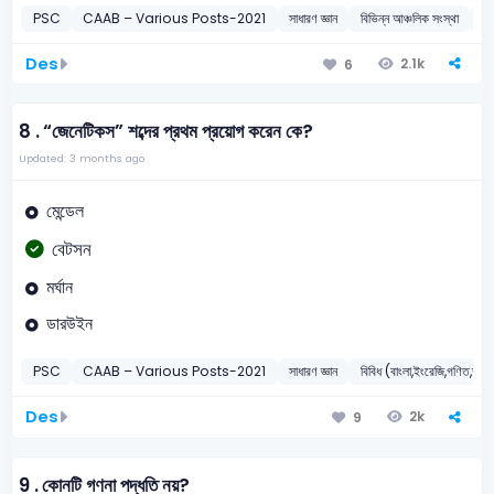
PSC
CAAB – Various Posts-2021
সাধারণ জ্ঞান
বিভিন্ন আঞ্চলিক সংস্থা
2
Des
2.1k
6
8 .
“জেনেটিকস” শব্দের প্রথম প্রয়োগ করেন কে?
Updated: 3 months ago
মেন্ডেল
বেটসন
মর্ঘান
ডারউইন
PSC
CAAB – Various Posts-2021
সাধারণ জ্ঞান
বিবিধ (বাংলা,ইংরেজি,গণিত,তথ্য প
Des
2k
9
9 .
কোনটি গণনা পদ্ধতি নয়?