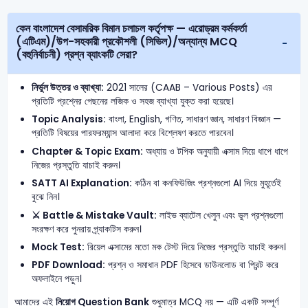
কেন বাংলাদেশ বেসামরিক বিমান চলাচল কর্তৃপক্ষ — এরোড্রম কর্মকর্তা
(এটিএম)/উপ-সহকারী প্রকৌশলী (সিভিল)/অন্যান্য MCQ
(বহুনির্বাচনী) প্রশ্ন ব্যাংকটি সেরা?
নির্ভুল উত্তর ও ব্যাখ্যা:
2021 সালের (CAAB – Various Posts) এর
প্রতিটি প্রশ্নের পেছনের লজিক ও সহজ ব্যাখ্যা যুক্ত করা হয়েছে।
Topic Analysis:
বাংলা, English, গণিত, সাধারণ জ্ঞান, সাধারণ বিজ্ঞান —
প্রতিটি বিষয়ের পারফরম্যান্স আলাদা করে বিশ্লেষণ করতে পারবেন।
Chapter & Topic Exam:
অধ্যায় ও টপিক অনুযায়ী এক্সাম দিয়ে ধাপে ধাপে
নিজের প্রস্তুতি যাচাই করুন।
SATT AI Explanation:
কঠিন বা কনফিউজিং প্রশ্নগুলো AI দিয়ে মুহূর্তেই
বুঝে নিন।
⚔️ Battle & Mistake Vault:
লাইভ ব্যাটেল খেলুন এবং ভুল প্রশ্নগুলো
সংরক্ষণ করে পুনরায় প্র্যাকটিস করুন।
Mock Test:
রিয়েল এক্সামের মতো মক টেস্ট দিয়ে নিজের প্রস্তুতি যাচাই করুন।
PDF Download:
প্রশ্ন ও সমাধান PDF হিসেবে ডাউনলোড বা প্রিন্ট করে
অফলাইনে পড়ুন।
আমাদের এই
নিয়োগ Question Bank
শুধুমাত্র MCQ নয় — এটি একটি সম্পূর্ণ