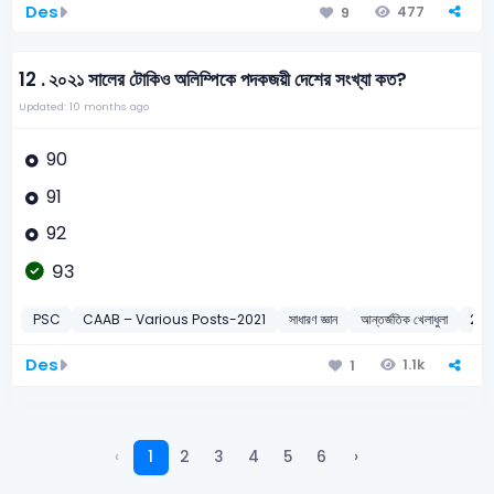
Des
477
9
12 .
২০২১ সালের টোকিও অলিম্পিকে পদকজয়ী দেশের সংখ্যা কত?
Updated: 10 months ago
90
91
92
93
PSC
CAAB – Various Posts-2021
সাধারণ জ্ঞান
আন্তর্জতিক খেলাধুলা
202
Des
1.1k
1
‹
1
2
3
4
5
6
›