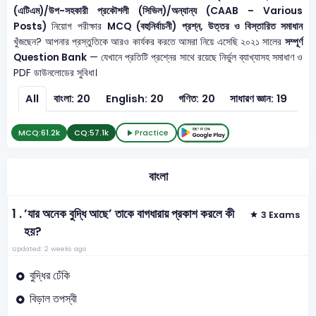
(এটিএম)/উপ-সহকারী প্রকৌশলী (সিভিল)/অন্যান্য (CAAB – Various
Posts)
নিয়োগ পরীক্ষার
MCQ (বহুনির্বাচনী) প্রশ্ন, উত্তর ও বিস্তারিত সমাধান
খুঁজছেন? আপনার প্রস্তুতিকে আরও কার্যকর করতে আমরা নিয়ে এসেছি ২০২১ সালের
সম্পূর্ণ
Question Bank
— যেখানে প্রতিটি প্রশ্নের সাথে রয়েছে নির্ভুল ব্যাখ্যাসহ সমাধাণ ও
PDF ডাউনলোডের সুবিধা।
All
বাংলা: 20
English: 20
গণিত: 20
সাধারণ জ্ঞান: 19
সাধা
MCQ:
61.2k
CQ:
57.1k
Practice
বাংলা
1 .
’যার অনেক বুদ্ধি আছে’ তাকে বাগধারায় প্রকাশ করলে কী
3 Exams
হয়?
Updated: 2 weeks ago
বুদ্ধির ঢেঁকি
বিড়াল তপস্বী