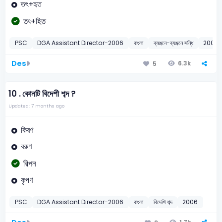
তৎ+হৃত
তৎ+হিত
PSC
DGA Assistant Director-2006
বাংলা
ব্যঞ্জনে-ব্যঞ্জনে সন্ধি
2006
Des
6.3k
5
10 .
কোনটি বিদেশী শব্দ ?
Updated: 7 months ago
কিরণ
বরুণ
রিপন
কৃপণ
PSC
DGA Assistant Director-2006
বাংলা
বিদেশি শব্দ
2006