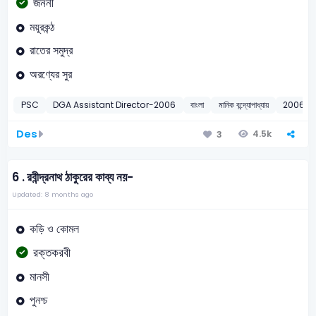
জননী
ময়ূরকন্ঠ
রাতের সমুদ্র
অরণ্যের সুর
PSC
DGA Assistant Director-2006
বাংলা
মানিক বন্দ্যোপাধ্যায়
2006
Des
4.5k
3
6 .
রবীন্দ্রনাথ ঠাকুরের কাব্য নয়-
Updated: 8 months ago
কড়ি ও কোমল
রক্তকরবী
মানসী
পুনশ্চ