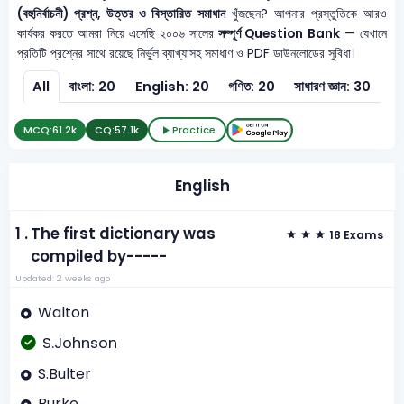
(বহুনির্বাচনী) প্রশ্ন, উত্তর ও বিস্তারিত সমাধান
খুঁজছেন? আপনার প্রস্তুতিকে আরও
কার্যকর করতে আমরা নিয়ে এসেছি ২০০৬ সালের
সম্পূর্ণ Question Bank
— যেখানে
প্রতিটি প্রশ্নের সাথে রয়েছে নির্ভুল ব্যাখ্যাসহ সমাধাণ ও PDF ডাউনলোডের সুবিধা।
All
বাংলা: 20
English: 20
গণিত: 20
সাধারণ জ্ঞান: 30
সাধ
MCQ:
61.2k
CQ:
57.1k
Practice
English
1 .
The first dictionary was
18 Exams
compiled by-----
Updated: 2 weeks ago
Walton
S.Johnson
S.Bulter
Burke