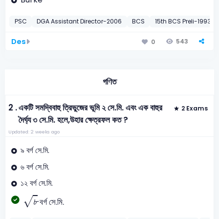
PSC
DGA Assistant Director-2006
BCS
15th BCS Preli-1993
Des
543
0
গণিত
2 .
একটি সমদ্বিবাহু ত্রিভুজের ভূমি ২ সে.মি. এবং এক বাহুর
2 Exams
দৈর্ঘ্য ৩ সে.মি. হলে,উহার ক্ষেত্রফল কত ?
Updated: 2 weeks ago
৯ বর্গ সে.মি.
৬ বর্গ সে.মি.
১২ বর্গ সে.মি.
৮
√
৮
বর্গ সে.মি.