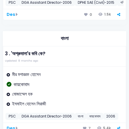
PSC
DGA Assistant Director-2006
DPHE SAE (Civil)-2015
গণিত
Des
1.5k
0
বাংলা
3 .
'অশ্রুমালা'র কবি কে?
Updated: 8 months ago
মীর মশাররফ হোসেন
কায়কোবাদ
মোজাম্মেল হক
ইসমাইল হোসেন সিরাজী
PSC
DGA Assistant Director-2006
বাংলা
কায়কোবাদ
2006
Des
5.4k
7