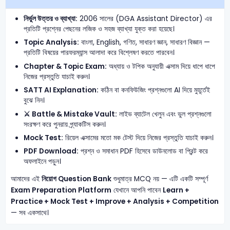
নির্ভুল উত্তর ও ব্যাখ্যা:
2006 সালের (DGA Assistant Director) এর
প্রতিটি প্রশ্নের পেছনের লজিক ও সহজ ব্যাখ্যা যুক্ত করা হয়েছে।
Topic Analysis:
বাংলা, English, গণিত, সাধারণ জ্ঞান, সাধারণ বিজ্ঞান —
প্রতিটি বিষয়ের পারফরম্যান্স আলাদা করে বিশ্লেষণ করতে পারবেন।
Chapter & Topic Exam:
অধ্যায় ও টপিক অনুযায়ী এক্সাম দিয়ে ধাপে ধাপে
নিজের প্রস্তুতি যাচাই করুন।
SATT AI Explanation:
কঠিন বা কনফিউজিং প্রশ্নগুলো AI দিয়ে মুহূর্তেই
বুঝে নিন।
⚔️ Battle & Mistake Vault:
লাইভ ব্যাটেল খেলুন এবং ভুল প্রশ্নগুলো
সংরক্ষণ করে পুনরায় প্র্যাকটিস করুন।
Mock Test:
রিয়েল এক্সামের মতো মক টেস্ট দিয়ে নিজের প্রস্তুতি যাচাই করুন।
PDF Download:
প্রশ্ন ও সমাধান PDF হিসেবে ডাউনলোড বা প্রিন্ট করে
অফলাইনে পড়ুন।
আমাদের এই
নিয়োগ Question Bank
শুধুমাত্র MCQ নয় — এটি একটি সম্পূর্ণ
Exam Preparation Platform
যেখানে আপনি পাবেন
Learn +
Practice + Mock Test + Improve + Analysis + Competition
— সব একসাথে।