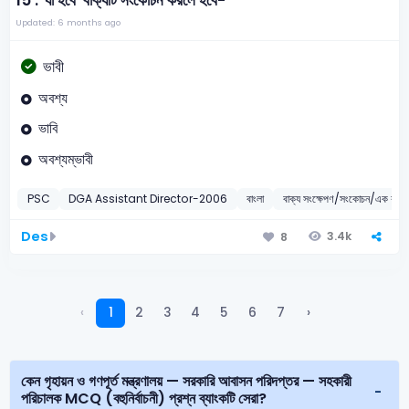
15 .
'যা হবে' বাক্যটি সংকোচন করলে হবে-
Updated: 6 months ago
ভাবী
অবশ্য
ভাবি
অবশ্যম্ভাবী
PSC
DGA Assistant Director-2006
বাংলা
বাক্য সংক্ষেপণ/সংকোচন/এক কথায়
Des
3.4k
8
‹
1
2
3
4
5
6
7
›
কেন গৃহায়ন ও গণপূর্ত মন্ত্রণালয় — সরকারি আবাসন পরিদপ্তর — সহকারী
পরিচালক MCQ (বহুনির্বাচনী) প্রশ্ন ব্যাংকটি সেরা?