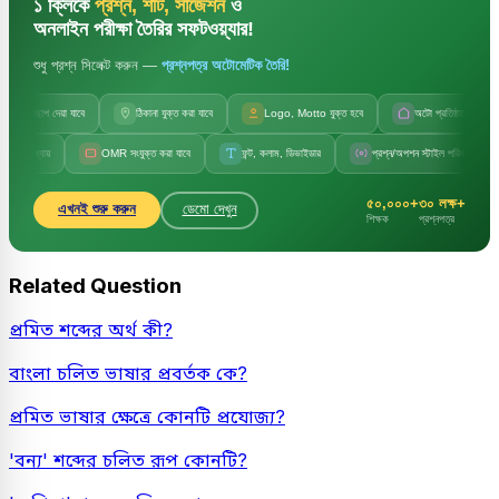
১ ক্লিকে
প্রশ্ন, শীট, সাজেশন
ও
অনলাইন পরীক্ষা তৈরির সফটওয়্যার!
শুধু প্রশ্ন সিলেক্ট করুন —
প্রশ্নপত্র অটোমেটিক তৈরি!
ছাপ দেয়া যাবে
ঠিকানা যুক্ত করা যাবে
Logo, Motto যুক্ত হবে
অটো প্রতিষ্ঠানের নাম
়
OMR সংযুক্ত করা যাবে
ফন্ট, কলাম, ডিভাইডার
প্রশ্ন/অপশন স্টাইল পরিবর্তন
সেট 
৫০,০০০+
৩০ লক্ষ+
এখনই শুরু করুন
ডেমো দেখুন
শিক্ষক
প্রশ্নপত্র
Related Question
প্রমিত শব্দের অর্থ কী?
বাংলা চলিত ভাষার প্রবর্তক কে?
প্রমিত ভাষার ক্ষেত্রে কোনটি প্রযোজ্য?
'বন্য' শব্দের চলিত রূপ কোনটি?