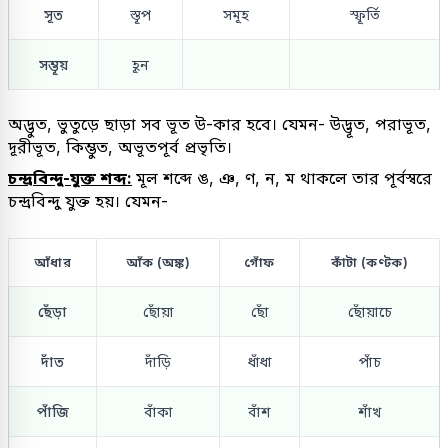
সূত
স্তূপ
সমূহ
স্ফূর্তি
সম্ভূয়
হূন
অদ্ভুত, ভুতুড়ে ছাড়া সব ভূত উ-কার হবে। যেমন- উদ্ভূত, পরাভূত,
দূরীভূত, কিম্ভুত, অভূতপূর্ব প্রভৃতি।
চন্দ্রবিন্দু-যুক্ত শব্দ:
মূল শব্দে ঙ, ঞ, ণ, ন, ম থাকলে তার পূর্বস্বরে
চন্দ্রবিন্দু যুক্ত হয়। যেমন-
আঁধার
আঁক (অঙ্ক)
গোঁফ
কাঁটা (কণ্টক)
ছেঁড়া
ছোঁয়া
ছোঁ
ছোঁয়াচে
দাঁত
দাঁড়ি
ধাঁধা
পাঁচ
পাঁজি
বাঁকা
বাঁশ
শাঁখ