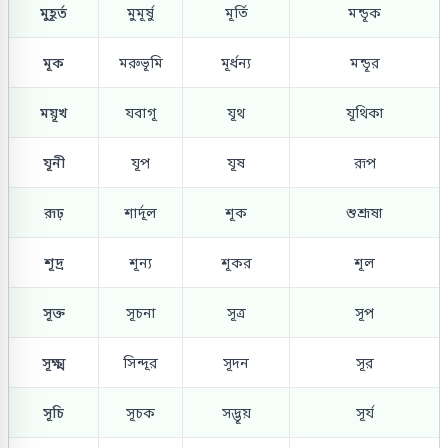
মুহূর্ত
মুমূর্ষু
মূর্তি
মন্ডূক
মূক
মরুভূমি
মূর্ধন্য
মন্ডূর
ময়ূখ
যবাগূ
যূথ
যূথিকা
যূনী
যূপ
যূষ
রূপ
রূঢ়
শার্দূল
শূক
শুশ্রূষা
শূদ্র
শূন্য
শূকর
শূল
সূক্ত
সূচনা
সূত্র
সূপ
সূক্ষ্ম
সিন্দূর
সূদন
সূর
সূচি
সূচক
সদ্ভূয়
সূর্য