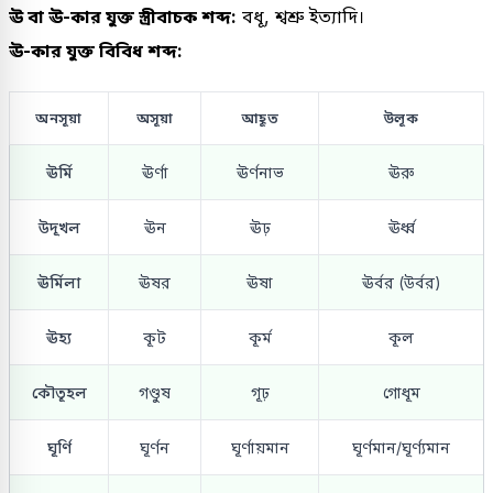
ঊ বা ঊ-কার যুক্ত স্ত্রীবাচক শব্দ:
বধূ, শ্বশ্রু ইত্যাদি।
ঊ-কার যুক্ত বিবিধ শব্দ:
অনসূয়া
অসূয়া
আহূত
উলূক
ঊর্মি
ঊর্ণা
ঊর্ণনাভ
ঊরু
উদূখল
ঊন
ঊঢ়
ঊর্ধ্ব
ঊর্মিলা
ঊষর
ঊষা
ঊর্বর (উর্বর)
ঊহ্য
কূট
কূর্ম
কূল
কৌতূহল
গণ্ডুষ
গূঢ়
গোধূম
ঘূর্ণি
ঘূর্ণন
ঘূর্ণায়মান
ঘূর্ণমান/ঘূর্ণ্যমান