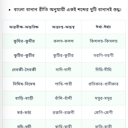
বাংলা বানান রীতি অনুযায়ী একই শব্দের দুটি বানানই শুদ্ধ।
অন্তরীক্ষ-অন্তরিক্ষ
অন্তঃস্থ-অন্তস্থ
ঈর্ষা-ঈর্ষ্যা
কুমির-কুমীর
কলস-কলশ
কিশলয়-কিসলয়
কুটির-কুটীর
কুটির-কুটীর
তরণি-তরণী
দেবকী-দৈবকী
দাদি-দাদী
দিঘি-দীঘি
নিমিষ-নিমেষ
পাখি-পাখী
প্রতিকার-প্রতীকার
বাড়ি-বাড়ী
বাঁশি-বাঁশী
মসুর-মসূর
মর্ত-মর্ত্য
রজনি-রজনী
শ্রেণি-শ্রেণী
সূচি-সূচী
স্বামি-স্বামী
হাতি-হাতী