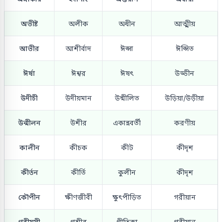
অভীষ্ট
অলীক
অধীন
আত্মীয়
আভীর
আশীর্বাদ
ঈপ্সা
ঈপ্সিত
ঈর্ষা
ঈশ্বর
ঈষৎ
উড্ডীন
উদীচী
উদীয়মান
উন্মীলিত
উড়িয়া/উড়ীয়া
উন্মীলন
উশীর
একান্নবর্তী
করণীয়
কালীন
কীচক
কীট
কীদৃশ
কীর্তন
কীর্তি
কুলীন
কীদৃশ
কৌপীন
ক্ষীণজীবী
ক্ষুৎপীড়িত
গরীয়ান
গরীয়সী
গম্ভীর
গীতিকা
গরীয়ান