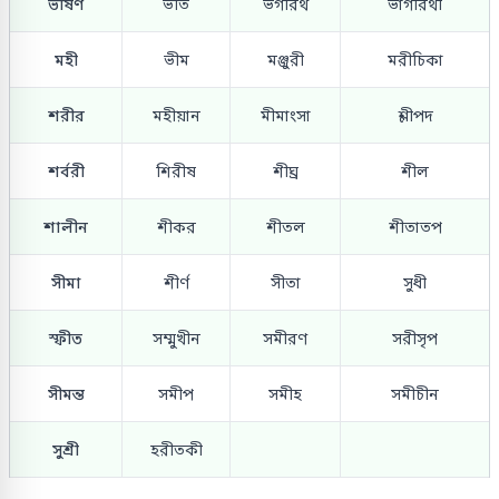
ভীষণ
ভীত
ভগীরথ
ভাগীরথী
মহী
ভীম
মঞ্জুরী
মরীচিকা
শরীর
মহীয়ান
মীমাংসা
শ্লীপদ
শর্বরী
শিরীষ
শীঘ্র
শীল
শালীন
শীকর
শীতল
শীতাতপ
সীমা
শীর্ণ
সীতা
সুধী
স্ফীত
সম্মুখীন
সমীরণ
সরীসৃপ
সীমন্ত
সমীপ
সমীহ
সমীচীন
সুশ্রী
হরীতকী