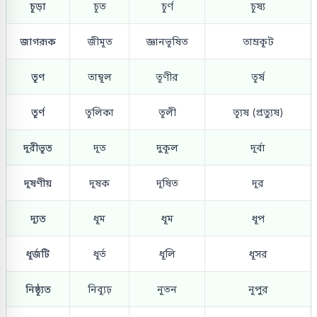
চূড়া
চূত
চূর্ণ
চূষ্য
জাগরূক
জীমূত
জ্ঞানভূষিত
তাম্রকূট
তূণ
তাম্বূল
তূণীর
তূর্ষ
তূর্ণ
তূলিকা
তূলী
ত্যূষ (প্রত্যুষ)
দূরীভূত
দূত
দুকূল
দূর্বা
দূষণীয়
দূষক
দূষিত
দূর
দ্যূত
ধূম
ধূম
ধূপ
ধূর্জটি
ধূর্ত
ধূলি
ধূসর
নিষ্ঠ্যূত
নিব্যূঢ়
নূতন
নূপুর