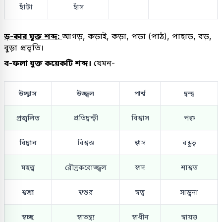
হাঁটা
হাঁস
ড়-কার যুক্ত শব্দ:
আগড়, কড়াই, কড়া, পড়া (পাঠ), পাহাড়, বড়,
বুড়া প্রভৃতি।
ব-ফলা যুক্ত কয়েকটি শব্দ।
যেমন-
উচ্ছ্বাস
উজ্জ্বল
পার্শ্ব
দ্বন্দ্ব
প্রজ্বলিত
প্রতিদ্বন্দ্বী
বিশ্বাস
পক্ব
বিদ্বান
বিশ্বস্ত
শ্বাস
বন্ধুত্ব
মহত্ত্ব
রৌদ্রকরোজ্জ্বল
স্বাদ
শাশ্বত
শ্বশ্রূ
শ্বশুর
স্বত্ব
সান্ত্বনা
স্বচ্ছ
স্বাতন্ত্র্য
স্বাধীন
স্বায়ত্ত