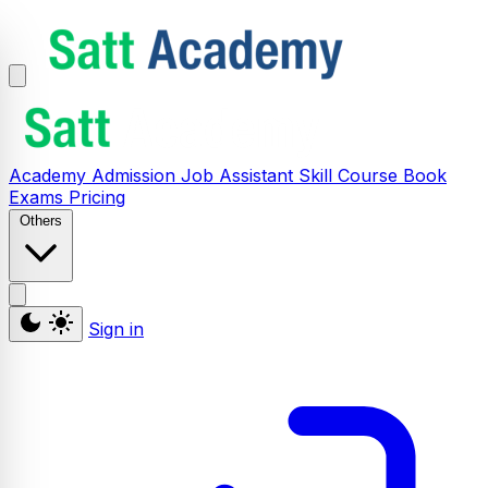
Academy
Admission
Job Assistant
Skill
Course
Book
Exams
Pricing
Others
Sign in