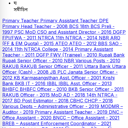
ঘ
সমীচিন
Primary Teacher
Primary Assistant Teacher
DPE
Primary Head Teacher - 2008
BCS
18th BCS Preli -
1997
PSC
MoD CSO and Assistant Director - 2016
DGFP
FPI/FWA - 2011
NTRCA
11th NTRCA - 2014
NBR ARO
(FF & EM Quota) - 2015
ATEO
ATEO - 2012
BBS SAO -
2014
11th NTRCA College - 2014
Primary Assistant
Teacher - 2011
DGFP FWV (Trainee) - 2010
Rupali Bank
Rupali Senior Officer - 2010
NBR Various Posts - 2010
RAKUB
RAKUB Senior Officer - 2011
Uttara Bank
Uttara
Officer (Cash) - 2008
JB PLC
Janata Senior Officer -
2012
KB
Karmasangsthan Asst. Officer - 2001
Krishi
Bank
BKB IT - 2016
IBBL
IBBL Asst. Officer - 2013
BHBFC
BHBFC Officer - 2010
BKB Senior Officer - 2011
RAKUB Officer - 2015
MoD AD - 2018
14th NTRCA -
2017
BD Post Estimator - 2018
CBHC CHCP - 2018
Various Depts – Administrative Officer - 2019
MODMR –
Auditor - 2019
Primary Assistant Teacher - 2019
DNC –
Office Assistant - 2020
BNCC – Office Assistant - 2021
BREB – Assistant Enforcement Coordinator - 2021