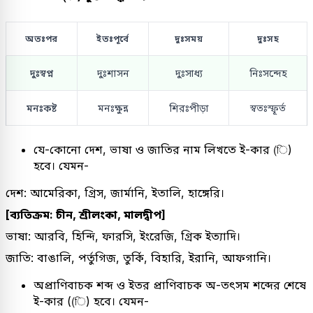
অতঃপর
ইতঃপূর্বে
দুঃসময়
দুঃসহ
দুঃস্বপ্ন
দুঃশাসন
দুঃসাধ্য
নিঃসন্দেহ
মনঃকষ্ট
মনঃক্ষুন্ন
শিরঃপীড়া
স্বতঃস্ফূর্ত
যে-কোনো দেশ, ভাষা ও জাতির নাম লিখতে ই-কার (ি)
হবে। যেমন-
দেশ: আমেরিকা, গ্রিস, জার্মানি, ইতালি, হাঙ্গেরি।
[ব্যতিক্রম: চীন, শ্রীলংকা, মালদ্বীপ]
ভাষা: আরবি, হিন্দি, ফারসি, ইংরেজি, গ্রিক ইত্যাদি।
জাতি: বাঙালি, পর্তুগিজ, তুর্কি, বিহারি, ইরানি, আফগানি।
অপ্রাণিবাচক শব্দ ও ইতর প্রাণিবাচক অ-তৎসম শব্দের শেষে
ই-কার ((ি) হবে। যেমন-