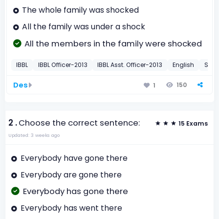
The whole family was shocked
All the family was under a shock
All the members in the family were shocked
IBBL
IBBL Officer-2013
IBBL Asst. Officer-2013
English
Sent
Des
150
1
2 .
Choose the correct sentence:
15 Exams
Updated: 3 weeks ago
Everybody have gone there
Everybody are gone there
Everybody has gone there
Everybody has went there