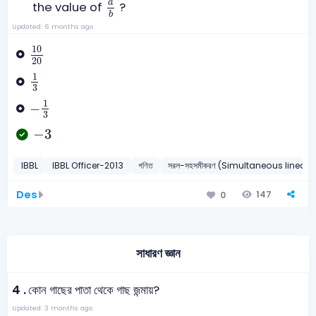
a
b
a
the value of
?
b
Updated: 6 months ago
10
20
10
20
1
3
1
3
-
1
3
1
−
3
-
3
−
3
IBBL
IBBL Officer-2013
গণিত
সরল-সহসমীকরণ (Simultaneous linear 
Des
147
0
সাধারণ জ্ঞান
4 .
কোন গাছের পাতা থেকে গাছ জন্মায়?
Updated: 3 months ago