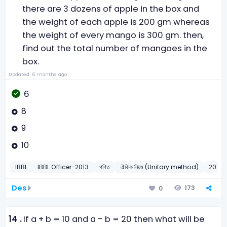
there are 3 dozens of apple in the box and
the weight of each apple is 200 gm whereas
the weight of every mango is 300 gm. then,
find out the total number of mangoes in the
box.
Updated: 6 months ago
6
8
9
10
IBBL
IBBL Officer-2013
গণিত
ঐকিক নিয়ম (Unitary method)
2013
Des
173
0
14 .
If a + b = 10 and a - b = 20 then what will be