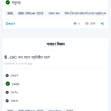
সমুদ্রে
IBBL
IBBL Officer-2013
সাধারণ জ্ঞান
বিবিধ (বাংলা,ইংরেজি,গণিত,তথ্য প্রযুক্তি,সাধারণ ব
Des
214
1
সাধারণ বিজ্ঞান
5 .
OIC কত সালে প্রতিষ্ঠিত হয়?
Updated: 3 months ago
১৯৬৭
১৯৬৯
১৯৭০
১৯৮৬