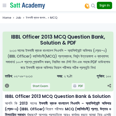
Sign In
Home
Job
ইসলামী ব্যাংক বাংলাদ... > MCQ
IBBL Officer 2013 MCQ Question Bank,
Solution & PDF
২০১৩ সালের ইসলামী ব্যাংক বাংলাদেশ পিএলসি – অ্যাসিস্ট্যান্ট অফিসার (গ্রেড-৩)
(IBBL Officer) বহুনির্বাচনী(MCQ) প্রশ্নব্যাংক, নির্ভুল উত্তরমালা ও ব্যাখ্যাসহ
সমাধান। ১০০+ প্রশ্নে প্র্যাকটিস করুন, নিয়মিত মক টেস্ট দিন এবং সহজে PDF ডাউনলোড
করে ইসলামী ব্যাংক অফিসার নিয়োগ পরীক্ষার সঠিক প্রস্তুতি নিন।
তারিখ:
০২-০৮-২০১৩
সময়:
২ ঘণ্টা
পূর্ণমান:
১০০
Start Exam
PDF
IBBL Officer 2013 MCQ Question Bank & Solution
আপনি কি
2013
সালের
ইসলামী ব্যাংক বাংলাদেশ পিএলসি – অ্যাসিস্ট্যান্ট অফিসার
(গ্রেড-৩) (IBBL Officer)
নিয়োগ পরীক্ষার
MCQ (বহুনির্বাচনী) প্রশ্ন, উত্তর ও
বিস্তারিত সমাধান
খুঁজছেন? আপনার প্রস্তুতিকে আরও কার্যকর করতে আমরা নিয়ে এসেছি