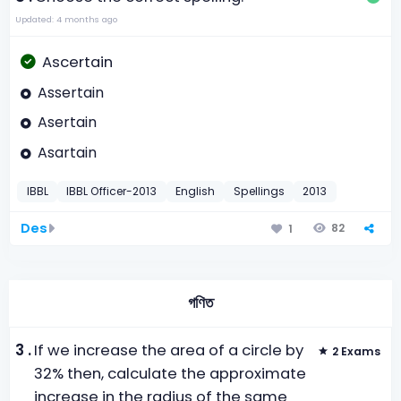
Updated: 4 months ago
Ascertain
Assertain
Asertain
Asartain
IBBL
IBBL Officer-2013
English
Spellings
2013
Des
82
1
গণিত
3 .
If we increase the area of a circle by
2 Exams
32% then, calculate the approximate
increase in the radius of the same