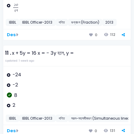
১
৩
২
৭
১
৩
২
৭
IBBL
IBBL Officer-2013
গণিত
ভগ্নাংশ (Fraction)
2013
Des
112
0
11 .
x + 5y = 16 x = - 3y হলে, y =
Updated: 1 week ago
-24
-2
8
2
IBBL
IBBL Officer-2013
গণিত
সরল-সহসমীকরণ (Simultaneous linear 
Des
131
0