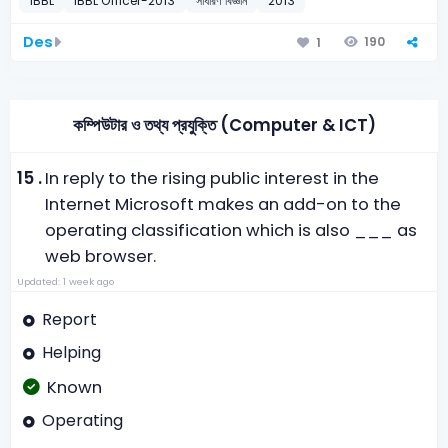
IBBL
IBBL Officer-2013
সাধারণ বিজ্ঞান
2013
Des
190
1
কম্পিউটার ও তথ্য প্রযুক্তি (Computer & ICT)
15 .
In reply to the rising public interest in the
Internet Microsoft makes an add-on to the
operating classification which is also ___ as
web browser.
Updated: 1 week ago
Report
Helping
Known
Operating