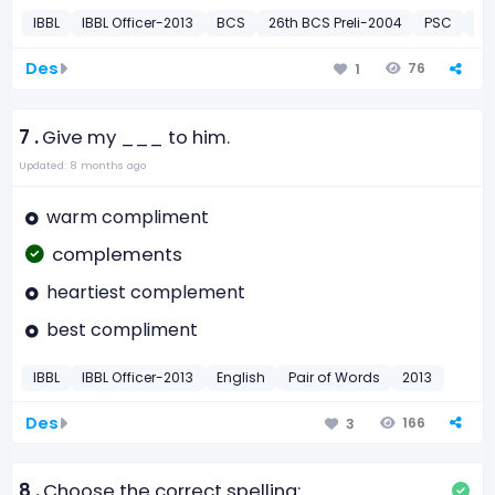
IBBL
IBBL Officer-2013
BCS
26th BCS Preli-2004
PSC
Mo
Des
76
1
7 .
Give my ___ to him.
Updated: 8 months ago
warm compliment
complements
heartiest complement
best compliment
IBBL
IBBL Officer-2013
English
Pair of Words
2013
Des
166
3
8 .
Choose the correct spelling: