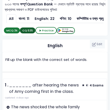
২০১৩ সালের
সম্পূর্ণ Question Bank
— যেখানে প্রতিটি প্রশ্নের সাথে রয়েছে নির্ভুল
ব্যাখ্যাসহ সমাধাণ ও PDF ডাউনলোডের সুবিধা।
All
বাংলা: 11
English: 22
গণিত: 10
কম্পিউটার ও তথ
MCQ:
3k
CQ:
535
Practice
Edit
English
Fill up the blank with the correct set of words.
1 .
_______ after hearing the news
4 Exams
of Amy coming first in the class.
Updated: 4 days ago
The news shocked the whole family