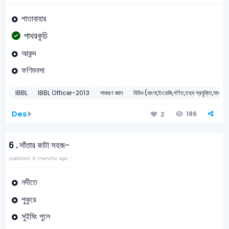
পাতাবাহার
পাথরকুচি
আকন্দ
ফণিমনসা
IBBL
IBBL Officer-2013
সাধারণ জ্ঞান
বিবিধ (বাংলা,ইংরেজি,গণিত,তথ্য প্রযুক্তি,সাধারণ ব
Des
186
2
6 .
সাঁতার কাটা সহজ-
Updated: 8 months ago
নদীতে
পুকুরে
সুইমিং পুলে