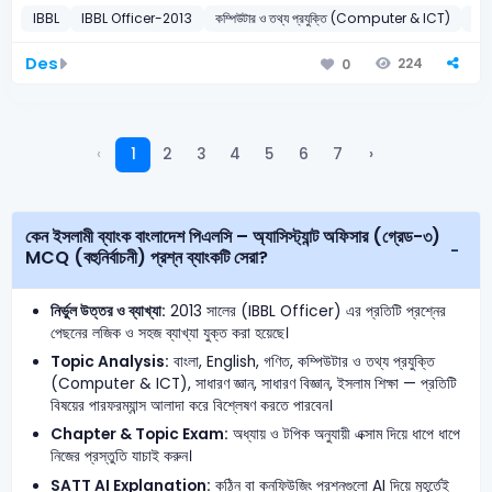
IBBL
IBBL Officer-2013
কম্পিউটার ও তথ্য প্রযুক্তি (Computer & ICT)
ব্র
Des
224
0
‹
1
2
3
4
5
6
7
›
কেন ইসলামী ব্যাংক বাংলাদেশ পিএলসি – অ্যাসিস্ট্যান্ট অফিসার (গ্রেড-৩)
MCQ (বহুনির্বাচনী) প্রশ্ন ব্যাংকটি সেরা?
নির্ভুল উত্তর ও ব্যাখ্যা:
2013 সালের (IBBL Officer) এর প্রতিটি প্রশ্নের
পেছনের লজিক ও সহজ ব্যাখ্যা যুক্ত করা হয়েছে।
Topic Analysis:
বাংলা, English, গণিত, কম্পিউটার ও তথ্য প্রযুক্তি
(Computer & ICT), সাধারণ জ্ঞান, সাধারণ বিজ্ঞান, ইসলাম শিক্ষা — প্রতিটি
বিষয়ের পারফরম্যান্স আলাদা করে বিশ্লেষণ করতে পারবেন।
Chapter & Topic Exam:
অধ্যায় ও টপিক অনুযায়ী এক্সাম দিয়ে ধাপে ধাপে
নিজের প্রস্তুতি যাচাই করুন।
SATT AI Explanation:
কঠিন বা কনফিউজিং প্রশ্নগুলো AI দিয়ে মুহূর্তেই