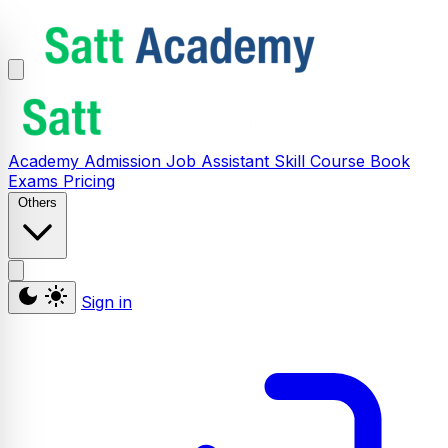
Academy
Admission
Job Assistant
Skill
Course
Book
Exams
Pricing
Others
Sign in