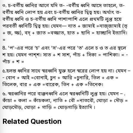
৩. চ-বর্গীয় ধ্বনির আগে যদি ত- -বর্গীয় ধ্বনি আসে তাহলে, ত-
বর্গীয় ধ্বনি লোপ হয় এবং চ-বর্গীয় ধ্বনির দ্বিত্ব হয়। অর্থাৎ ত-
বর্গীয় ধ্বনি ও চ-বর্গীয় ধ্বনি পাশাপাশি এলে প্রথমটি লুপ্ত হয়ে
পরবর্তী ধ্বনিটি দ্বিত্ব হয়। যেমন— নাত + জামাই =নাজ্‌জামাই (ত্
+ জ, জ্জ), বদ্ + জাত =বজ্জাত, হাত + ছানি = হাচ্ছানি ইত্যাদি।
=
8. 'প'-এর পরে ‘চ' এবং 'স'-এর পরে 'ত' এলে চ ও ত এর স্থলে
শ হয়। যেমন পাশ্শ। সাত + শ সাশ, পাঁচ + সিকা = পাশিকা। = -
পাঁচ + শ =
৫.হলন্ত ধ্বনির সাথে স্বরধ্বনি যুক্ত হলে স্বরের লোপ হয় না। যেমন –
- বোন + আই =বোনাই, চুন + আরি =চুনারি, তিল + এক =
তিলেক, বার + এক =বারেক, তিন + এক =তিনেক।
৬. স্বরধ্বনির পরে ব্যঞ্জনধ্বনি এলে স্বরধ্বনিটি লুপ্ত হয়। যেমন – .
কাঁচা + কলা = কাঁচকলা, নাতি + বৌ =নাতবৌ, ঘোড়া + দৌড় =
ঘোড়দৌড়, ঘোড়া + গাড়ি = ঘোড়গাড়ি ইত্যাদি ।
Related Question