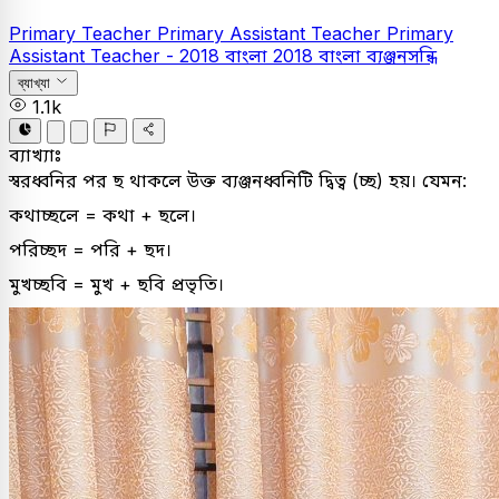
Primary Teacher
Primary Assistant Teacher
Primary
Assistant Teacher - 2018
বাংলা
2018
বাংলা ব্যঞ্জনসন্ধি
ব্যাখ্যা
1.1k
ব্যাখ্যাঃ
স্বরধ্বনির পর ছ থাকলে উক্ত ব্যঞ্জনধ্বনিটি দ্বিত্ব (চ্ছ) হয়। যেমন:
কথাচ্ছলে = কথা + ছলে।
পরিচ্ছদ = পরি + ছদ।
মুখচ্ছবি = মুখ + ছবি প্রভৃতি।