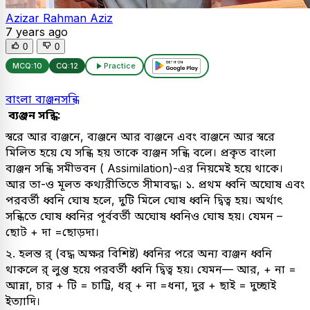
Azizar Rahman Aziz
7 years ago
0
0
MCQ:
10
CQ:
12
Practice
বাংলা ব্যঞ্জনসন্ধি
ব্যঞ্জন সন্ধি:
স্বরে আর ব্যঞ্জনে, ব্যঞ্জনে আর ব্যঞ্জনে এবং ব্যঞ্জনে আর স্বরে
মিলিত হয়ে যে সন্ধি হয় তাকে ব্যঞ্জন সন্ধি বলে। প্রকৃত বাংলা
ব্যঞ্জন সন্ধি সমীভবন ( Assimilation)-এর নিয়মেই হয়ে থাকে।
আর তা-ও মূলত কথ্যরীতিতে সীমাবদ্ধ। ১. প্রথম ধ্বনি অঘোষ এবং
পরবর্তী ধ্বনি ঘোষ হলে, দুটি মিলে ঘোষ ধ্বনি দ্বিত্ব হয়। অর্থাৎ
সন্ধিতে ঘোষ ধ্বনির পূর্ববর্তী অঘোষ ধ্বনিও ঘোষ হয়। যেমন –
ছোট + দা =ছোড়দা।
২. হলন্ত র্ (বদ্ধ অক্ষর বিশিষ্ট) ধ্বনির পরে অন্য ব্যঞ্জন ধ্বনি
থাকলে র্ লুপ্ত হয়ে পরবর্তী ধ্বনি দ্বিত্ব হয়। যেমন— আর, + না =
আন্না, চার + টি = চাট্টি, ধর্ + না =ধনা, দুর + ছাই = দুচ্ছাই
ইত্যাদি।