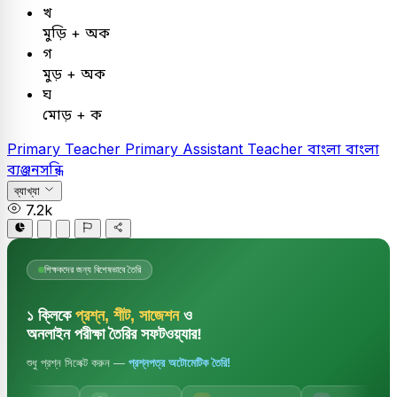
খ
মুড়ি + অক
গ
মুড় + অক
ঘ
মোড় + ক
Primary Teacher
Primary Assistant Teacher
বাংলা
বাংলা
ব্যঞ্জনসন্ধি
ব্যাখ্যা
7.2k
শিক্ষকদের জন্য বিশেষভাবে তৈরি
১ ক্লিকে
প্রশ্ন, শীট, সাজেশন
ও
অনলাইন পরীক্ষা তৈরির সফটওয়্যার!
শুধু প্রশ্ন সিলেক্ট করুন —
প্রশ্নপত্র অটোমেটিক তৈরি!