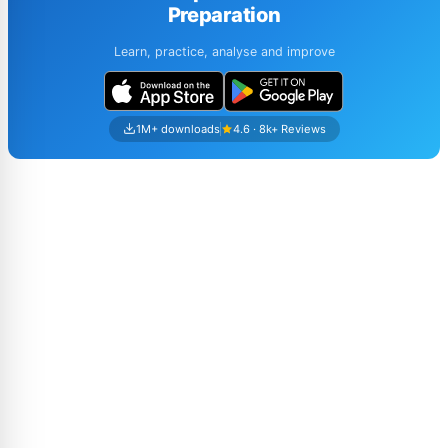
Preparation
Learn, practice, analyse and improve
1M+ downloads
4.6 · 8k+ Reviews