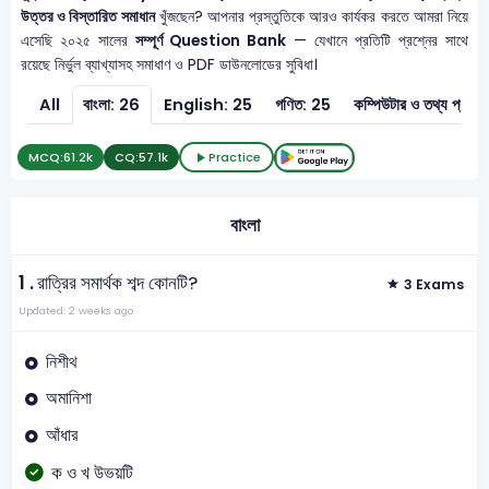
উত্তর ও বিস্তারিত সমাধান
খুঁজছেন? আপনার প্রস্তুতিকে আরও কার্যকর করতে আমরা নিয়ে
এসেছি ২০২৫ সালের
সম্পূর্ণ Question Bank
— যেখানে প্রতিটি প্রশ্নের সাথে
রয়েছে নির্ভুল ব্যাখ্যাসহ সমাধাণ ও PDF ডাউনলোডের সুবিধা।
All
বাংলা: 26
English: 25
গণিত: 25
কম্পিউটার ও
MCQ:
61.2k
CQ:
57.1k
Practice
বাংলা
1 .
রাত্রির সমার্থক শব্দ কোনটি?
3 Exams
Updated: 2 weeks ago
নিশীথ
অমানিশা
আঁধার
ক ও খ উভয়টি