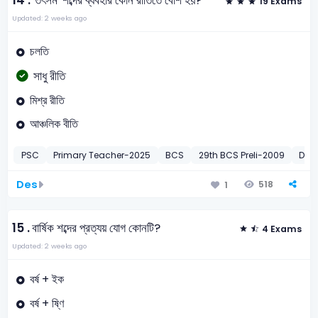
14 .
'তৎসম' শব্দের ব্যবহার কোন রীতিতে বেশি হয়?
19 Exams
Updated: 2 weeks ago
চলতি
সাধু রীতি
মিশ্র রীতি
আঞ্চলিক বীতি
PSC
Primary Teacher-2025
BCS
29th BCS Preli-2009
DGF
Des
518
1
15 .
বার্ষিক শব্দের প্রত্যয় যোগ কোনটি?
4 Exams
Updated: 2 weeks ago
বর্ষ + ইক
বর্ষ + ষ্ণি