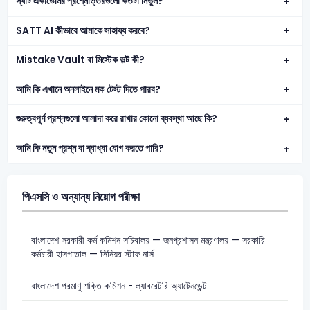
স্যাট একাডেমির প্রশ্নোত্তরগুলো কতটা নির্ভুল?
SATT AI কীভাবে আমাকে সাহায্য করবে?
Mistake Vault বা মিস্টেক ভল্ট কী?
আমি কি এখানে অনলাইনে মক টেস্ট দিতে পারব?
গুরুত্বপূর্ণ প্রশ্নগুলো আলাদা করে রাখার কোনো ব্যবস্থা আছে কি?
আমি কি নতুন প্রশ্ন বা ব্যাখ্যা যোগ করতে পারি?
পিএসসি ও অন্যান্য নিয়োগ পরীক্ষা
বাংলাদেশ সরকারী কর্ম কমিশন সচিবালয় — জনপ্রশাসন মন্ত্রণালয় — সরকারি
কর্মচারী হাসপাতাল — সিনিয়র স্টাফ নার্স
বাংলাদেশ পরমাণু শক্তি কমিশন - ল্যাবরেটরি অ্যাটেনডেন্ট