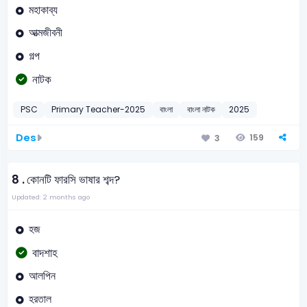
মহাকাব্য
আত্মজীবনী
গল্প
নাটক
PSC
Primary Teacher-2025
বাংলা
বাংলা নাটক
2025
Des
159
3
8 .
কোনটি ফারসি ভাষার শব্দ?
Updated: 2 months ago
হজ
বাদশাহ
আলপিন
হরতাল