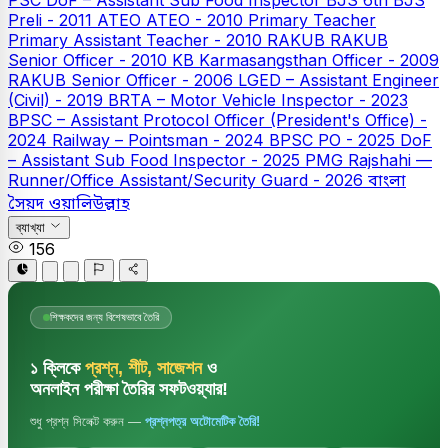
Preli - 2011
ATEO
ATEO - 2010
Primary Teacher
Primary Assistant Teacher - 2010
RAKUB
RAKUB
Senior Officer - 2010
KB
Karmasangsthan Officer - 2009
RAKUB Senior Officer - 2006
LGED – Assistant Engineer
(Civil) - 2019
BRTA – Motor Vehicle Inspector - 2023
BPSC – Assistant Protocol Officer (President's Office) -
2024
Railway – Pointsman - 2024
BPSC PO - 2025
DoF
– Assistant Sub Food Inspector - 2025
PMG Rajshahi —
Runner/Office Assistant/Security Guard - 2026
বাংলা
সৈয়দ ওয়ালিউল্লাহ
ব্যাখ্যা
156
শিক্ষকদের জন্য বিশেষভাবে তৈরি
১ ক্লিকে
প্রশ্ন, শীট, সাজেশন
ও
অনলাইন পরীক্ষা তৈরির সফটওয়্যার!
শুধু প্রশ্ন সিলেক্ট করুন —
প্রশ্নপত্র অটোমেটিক তৈরি!