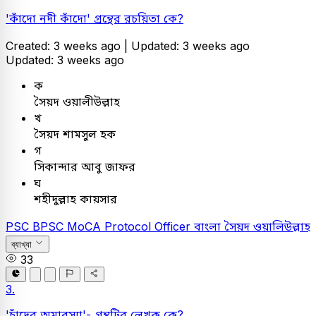
'কাঁদো নদী কাঁদো' গ্রন্থের রচয়িতা কে?
Created: 3 weeks ago |
Updated: 3 weeks ago
Updated: 3 weeks ago
ক
সৈয়দ ওয়ালীউল্লাহ
খ
সৈয়দ শামসুল হক
গ
সিকান্দার আবু জাফর
ঘ
শহীদুল্লাহ কায়সার
PSC
BPSC MoCA Protocol Officer
বাংলা
সৈয়দ ওয়ালিউল্লাহ
ব্যাখ্যা
33
3.
'চাঁদের অমাবস্যা'- গ্রন্থটির লেখক কে?