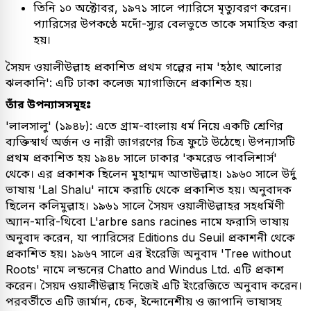
তিনি ১০ অক্টোবর, ১৯৭১ সালে প্যারিসে মৃত্যুবরণ করেন।
প্যারিসের উপকণ্ঠে মদোঁ-স্যুর বেলভুতে তাকে সমাহিত করা
হয়।
সৈয়দ ওয়ালীউল্লাহ প্রকাশিত প্রথম গল্পের নাম 'হঠাৎ আলোর
ঝলকানি': এটি ঢাকা কলেজ ম্যাগাজিনে প্রকাশিত হয়।
তাঁর উপন্যাসসমূহঃ
'লালসালু' (১৯৪৮): এতে গ্রাম-বাংলায় ধর্ম নিয়ে একটি শ্রেণির
ব্যক্তিস্বার্থ অর্জন ও নারী জাগরণের চিত্র ফুটে উঠেছে। উপন্যাসটি
প্রথম প্রকাশিত হয় ১৯৪৮ সালে ঢাকার 'কমরেড পাবলিশার্স'
থেকে। এর প্রকাশক ছিলেন মুহাম্মদ আতাউল্লাহ। ১৯৬০ সালে উর্দু
ভাষায় 'Lal Shalu' নামে করাচি থেকে প্রকাশিত হয়। অনুবাদক
ছিলেন কলিমুল্লাহ। ১৯৬১ সালে সৈয়দ ওয়ালীউল্লাহর সহধর্মিণী
অ্যান-মারি-থিবো L'arbre sans racines নামে ফরাসি ভাষায়
অনুবাদ করেন, যা প্যারিসের Editions du Seuil প্রকাশনী থেকে
প্রকাশিত হয়। ১৯৬৭ সালে এর ইংরেজি অনুবাদ 'Tree without
Roots' নামে লন্ডনের Chatto and Windus Ltd. এটি প্রকাশ
করেন। সৈয়দ ওয়ালীউল্লাহ নিজেই এটি ইংরেজিতে অনুবাদ করেন।
পরবর্তীতে এটি জার্মান, চেক, ইন্দোনেশীয় ও জাপানি ভাষাসহ