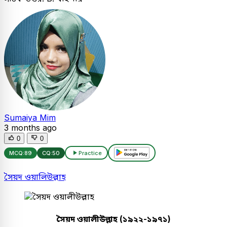
Sumaiya Mim
3 months ago
0
0
MCQ:
89
CQ:
50
Practice
সৈয়দ ওয়ালিউল্লাহ
সৈয়দ ওয়ালীউল্লাহ (১৯২২-১৯৭১)