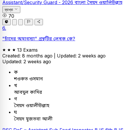
Assistant/Security Guard - 2026
বাংলা
সৈয়দ ওয়ালিউল্লাহ
ব্যাখ্যা
70
6.
"চাঁদের অমাবস্যা" গ্রন্থটির লেখক কে?
13 Exams
Created: 8 months ago |
Updated: 2 weeks ago
Updated: 2 weeks ago
ক
শওকত ওসমান
খ
আবদুল কাদির
গ
সৈয়দ ওয়ালীউল্লাহ
ঘ
সৈয়দ মুজতবা আলী
PSC
DoF – Assistant Sub Food Inspector
BJS
6th BJS