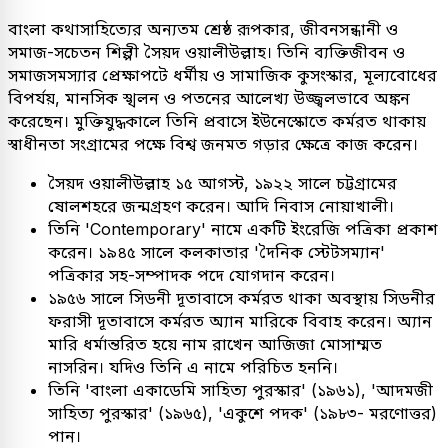
বাংলা কথাসাহিত্যের অন্যতম শ্রেষ্ঠ রূপকার, জীবনসন্ধানী ও
সমাজ-সচেতন শিল্পী সৈয়দ ওয়ালীউল্লাহ। তিনি ব্যক্তিজীবন ও
সমাজসমস্যার প্রেক্ষাপটে ধর্মীয় ও সামাজিক কুসংস্কার, মূল্যবোধের
বিপর্যয়, মানসিক স্খলন ও পতনের আলেখ্য উজ্জ্বলভাবে অঙ্কন
করেছেন। মুক্তিযুদ্ধকালে তিনি প্রবাসে ইউনেস্কোতে কর্মরত থাকায়
স্বাধীনতা সংগ্রামের পক্ষে বিশ্ব জনমত গড়ার ক্ষেত্রে কাজ করেন।
সৈয়দ ওয়ালীউল্লাহ ১৫ আগস্ট, ১৯২২ সালে চট্টগ্রামের
ষোলশহরে জন্মগ্রহণ করেন। আদি নিবাস নোয়াখালী।
তিনি 'Contemporary' নামে একটি ইংরেজি পত্রিকা প্রকাশ
করেন। ১৯৪৫ সালে কলকাতার 'দৈনিক স্টেটসম্যান'
পত্রিকার সহ-সম্পাদক পদে যোগদান করেন।
১৯৫৬ সালে সিডনী দূতাবাসে কর্মরত থাকা অবস্থায় সিডনীর
ফরাসী দূতাবাসে কর্মরত অ্যান মারিকে বিবাহ করেন। অ্যান
মারি ধর্মান্তরিত হয়ে নাম রাখেন আজিজা মোসাম্মত
নাসরিন। যদিও তিনি এ নামে পরিচিত হননি।
তিনি 'বাংলা একাডেমি সাহিত্য পুরস্কার' (১৯৬১), 'আদমজী
সাহিত্য পুরস্কার' (১৯৬৫), 'একুশে পদক' (১৯৮৩- মরণোত্তর)
পান।