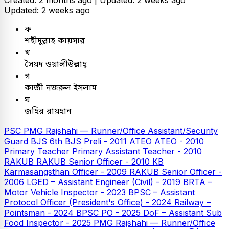
Created: 2 months ago |
Updated: 2 weeks ago
Updated: 2 weeks ago
ক
শহীদুল্লাহ কায়সার
খ
সৈয়দ ওয়ালীউল্লাহ্
গ
কাজী নজরুল ইসলাম
ঘ
জহির রায়হান
PSC
PMG Rajshahi — Runner/Office Assistant/Security
Guard
BJS
6th BJS Preli - 2011
ATEO
ATEO - 2010
Primary Teacher
Primary Assistant Teacher - 2010
RAKUB
RAKUB Senior Officer - 2010
KB
Karmasangsthan Officer - 2009
RAKUB Senior Officer -
2006
LGED – Assistant Engineer (Civil) - 2019
BRTA –
Motor Vehicle Inspector - 2023
BPSC – Assistant
Protocol Officer (President's Office) - 2024
Railway –
Pointsman - 2024
BPSC PO - 2025
DoF – Assistant Sub
Food Inspector - 2025
PMG Rajshahi — Runner/Office