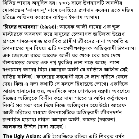
বিভিন্ন ভাষায় অনূদিত হয়। ২০০১ সালে উপন্যাসটি তানভীর
মোকাম্মেল 'লালসালু' নামে চলচ্চিত্রে রূপদান করেন। এতে মজিদ
চরিত্রে অভিনয় করেছেন রাইসুল ইসলাম আসাদ।
'চাঁদের অমাবস্যা' (১৯৬৪):
আরেফ আলী নামের এক স্কুল
মাস্টারকে অবলম্বন করে মানুষের চেতনাগত জটিলতা উল্লেখ
প্রসঙ্গে সামন্ত-সমাজ প্রভাবিত গ্রামীণ জীবনের নানা অসঙ্গতি এ
উপন্যাসের মূল বিষয়। এটি মনঃসমীক্ষণমূলক অস্তিত্ববাদী উপন্যাস।
এক জ্যোৎস্না রাতে আরেফ আলী ঘর থেকে বের হয়ে দেখে
বাঁশঝাড়ের ভেতর এক নগ্ন যুবতির লাশ পড়ে আছে। পাশে
দণ্ডায়মান কাদের মিয়া (আরেফ আলী যে বাড়িতে আশ্রিত সেই
বাড়ির মালিক)। কাদেরের সহযোগী হয়ে সে লাশ নদীতে ফেলে
দেয়। কিন্তু এ সত্য কথাটি সে বলতে দ্বিধাদ্বন্দ্বে ভোগে। একদিকে
আশ্রয় হারানোর ভয়, অন্যদিকে সত্য গোপনের যন্ত্রণা। অবশেষে
নিজের অস্তিত্বকে বিলীন করে দাদা সাহেব ও আইন কর্তৃপক্ষের
নিকট সব সত্য বলে দিয়ে নিজে অস্তিত্ববান হয়ে উঠে। আরেফ
আলী চরিত্রের মাধ্যমে উপন্যাসটিতে অস্তিত্ববাদী জীবনদর্শন
রূপায়িত হয়েছে। চরিত্র: আরেফ আলী, কাদের (দরবেশ),
আলফাজ উদ্দিন (দাদা সাহেব)।
The Ugly Asian:
এটি ইংরেজিতে রচিত। এটি শিবব্রত বর্মণ