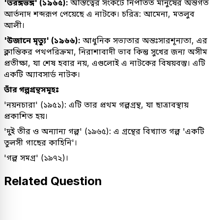
'তরঙ্গভঙ্গ' (১৯৬৫):
অস্তিত্বের সংকটে নিপতিত মানুষের অন্তর্গত
আর্তনাদ শব্দরূপ পেয়েছে এ নাটকে। চরিত্র: আমেনা, মতলুব
আলী।
'উজানে মৃত্যু' (১৯৬৬):
আধুনিক সভ্যতার অন্তঃসারশূন্যতা, এর
ক্লান্তিকর পথপরিক্রমা, নিরাশাবাদী ভাব কিন্তু সুখের জন্য অসীম
প্রতীক্ষা, যা শেষ হবার নয়, এগুলোই এ নাটকের বিষয়বস্তু। এটি
একটি অ্যাবসার্ড নাটক।
তাঁর গল্পগ্রন্থসমূহঃ
'নয়নচারা' (১৯৫১): এটি তার প্রথম গল্পগ্রন্থ, যা ছাত্রাবস্থায়
প্রকাশিত হয়।
'দুই তীর ও অন্যান্য গল্প' (১৯৬৫): এ গ্রন্থের বিখ্যাত গল্প 'একটি
তুলসী গাছের কাহিনি'।
'গল্প সমগ্র' (১৯৭২)।
Related Question