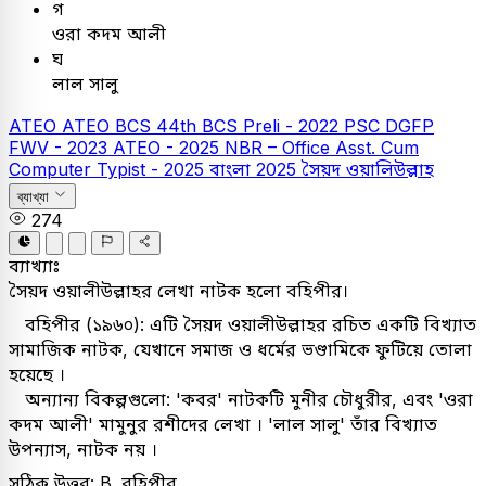
গ
ওরা কদম আলী
ঘ
লাল সালু
ATEO
ATEO
BCS
44th BCS Preli - 2022
PSC
DGFP
FWV - 2023
ATEO - 2025
NBR – Office Asst. Cum
Computer Typist - 2025
বাংলা
2025
সৈয়দ ওয়ালিউল্লাহ
ব্যাখ্যা
274
ব্যাখ্যাঃ
সৈয়দ ওয়ালীউল্লাহর লেখা নাটক হলো বহিপীর।
বহিপীর (১৯৬০): এটি সৈয়দ ওয়ালীউল্লাহর রচিত একটি বিখ্যাত
সামাজিক নাটক, যেখানে সমাজ ও ধর্মের ভণ্ডামিকে ফুটিয়ে তোলা
হয়েছে ।
অন্যান্য বিকল্পগুলো: 'কবর' নাটকটি মুনীর চৌধুরীর, এবং 'ওরা
কদম আলী' মামুনুর রশীদের লেখা । 'লাল সালু' তাঁর বিখ্যাত
উপন্যাস, নাটক নয় ।
সঠিক উত্তর: B. বহিপীর