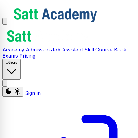
Academy
Admission
Job Assistant
Skill
Course
Book
Exams
Pricing
Others
Sign in