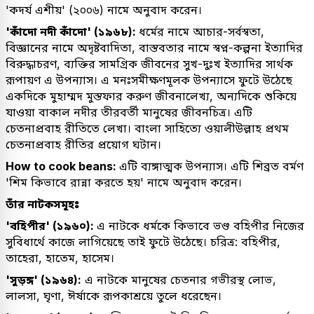
'কদর্য এশীয়' (২০০৬) নামে অনুবাদ করেন।
'কাঁদো নদী কাঁদো' (১৯৬৮):
ধর্মের নামে আচার-সর্বস্বতা,
বিজ্ঞানের নামে অদৃষ্টবাদিতা, বাস্তবতার নামে স্বপ্ন-কল্পনা ইত্যাদির
বিরুদ্ধাচরণ, ব্যক্তির সামগ্রিক জীবনের সুখ-দুঃখ ইত্যাদির সার্থক
রূপায়ণ এ উপন্যাস। এ মনঃসমীক্ষণমূলক উপন্যাসে ফুটে উঠেছে
একদিকে মুহাম্মদ মুস্তফার করুণ জীবনালেখ্য, অন্যদিকে শুকিয়ে
যাওয়া বাকাল নদীর তীরবর্তী মানুষের জীবনচিত্র। এটি
চেতনাপ্রবাহ রীতিতে লেখা। বাংলা সাহিত্যে ওয়ালীউল্লাহ প্রথম
চেতনাপ্রবাহ রীতির প্রয়োগ ঘটান।
How to cook beans:
এটি ব্যঙ্গাত্মক উপন্যাস। এটি শিব্রত বর্মণ
'শিম কিভাবে রান্না করতে হয়' নামে অনুবাদ করেন।
তাঁর নাটকসমূহঃ
'বহিপীর' (১৯৬০):
এ নাটকে ধর্মকে কিভাবে ভণ্ড বহিপীর নিজের
সুবিধার্থে কাজে লাগিয়েছে তাই ফুটে উঠেছে। চরিত্র: বহিপীর,
তাহেরা, হাতেম, হাসেম।
'সুড়ঙ্গ' (১৯৬৪):
এ নাটকে মানুষের চেতনার গভীরস্থ লোভ,
লালসা, ঘৃণা, ঈর্ষাকে রূপকাশ্রয়ে তুলে ধরেছেন।