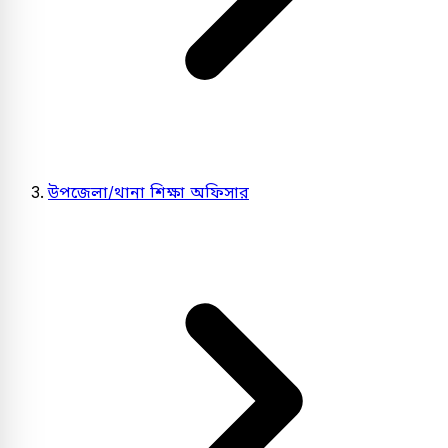
উপজেলা/থানা শিক্ষা অফিসার