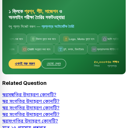
১ ক্লিকে
প্রশ্ন, শীট, সাজেশন
ও
অনলাইন পরীক্ষা তৈরির সফটওয়্যার!
শুধু প্রশ্ন সিলেক্ট করুন —
প্রশ্নপত্র অটোমেটিক তৈরি!
লছাপ দেয়া যাবে
ঠিকানা যুক্ত করা যাবে
Logo, Motto যুক্ত হবে
অটো প্রতিষ্ঠানের নাম
ায়
OMR সংযুক্ত করা যাবে
ফন্ট, কলাম, ডিভাইডার
প্রশ্ন/অপশন স্টাইল পরিবর্তন
সেট
৫০,০০০+
৩০ লক্ষ+
এখনই শুরু করুন
ডেমো দেখুন
শিক্ষক
প্রশ্নপত্র
Related Question
স্বরসঙ্গতির উদাহরণ কোনটি?
স্বর সংগতির উদাহরণ কোনটি?
স্বর সংগতির উদাহরণ কোনটি?
স্বর সংগতির উদাহরণ কোনটি?
স্বরসংগতির উদাহরণ কোনটি?
মাত্র ১৫ পয়সায় প্রশ্নপত্র