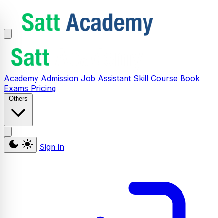
Academy
Admission
Job Assistant
Skill
Course
Book
Exams
Pricing
Others
Sign in