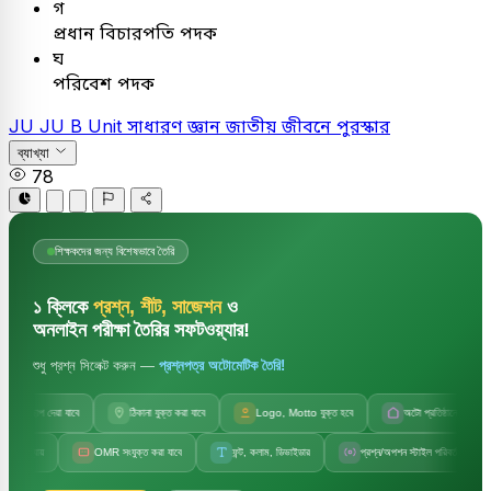
গ
প্রধান বিচারপতি পদক
ঘ
পরিবেশ পদক
JU
JU B Unit
সাধারণ জ্ঞান
জাতীয় জীবনে পুরস্কার
ব্যাখ্যা
78
শিক্ষকদের জন্য বিশেষভাবে তৈরি
১ ক্লিকে
প্রশ্ন, শীট, সাজেশন
ও
অনলাইন পরীক্ষা তৈরির সফটওয়্যার!
শুধু প্রশ্ন সিলেক্ট করুন —
প্রশ্নপত্র অটোমেটিক তৈরি!
লছাপ দেয়া যাবে
ঠিকানা যুক্ত করা যাবে
Logo, Motto যুক্ত হবে
অটো প্রতিষ্ঠানের নাম
ায়
OMR সংযুক্ত করা যাবে
ফন্ট, কলাম, ডিভাইডার
প্রশ্ন/অপশন স্টাইল পরিবর্তন
সেট