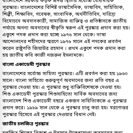
বাংলাদেশে সরকার কর্তৃক প্রদত্ত দ্বিতীয় সর্বোচ্চ বেসামরিক
পুরস্কার। বাংলাদেশের বিশিষ্ট ভাষাসৈনিক, ভাষাবিদ, সাহিত্যিক,
শিল্পী, শিক্ষাবিদ, গবেষক, সাংবাদিক, অর্থনীতিবিদ, দারিদ্র্য
বিমোচনে অবদানকারী, সামাজিক ব্যক্তিত্ব ও প্রতিষ্ঠানকে জাতীয়
পর্যায়ে অনন্য অবদানের স্বীকৃতি স্বরুপ এই পুরষ্কার প্রদান করা হয়।
একুশে পদক প্রদান করা হচ্ছে ১৯৭৬ সাল থেকে। ভাষা
আন্দোলনের শহীদদের স্মরণে ১৯৭৬ সালে এই পদকের প্রবর্তন
করেন রাষ্ট্রপতি জিয়াউর রহমান । প্রথম একুশে পদক প্রদান করা
হয় জাতীয় কবি কাজী নজরুল ইসলামকে।
বাংলা একাডেমী পুরস্কার
বাংলাদেশের সর্বোচ্চ সাহিত্য পুরস্কার। এটি প্রবর্তন করা হয় ১৯৬০
সালে। বাংলা সাহিত্যে গুরুত্বপূর্ণ অবদানের জন্য প্রতি বছর এ
পুরস্কার দেওয়া হয়। এ পুরস্কার শুধু ব্যক্তিবিশেষকে দেওয়া হয়।
শিশু একাডেমী পুরস্কার শিশুসাহিত্যে সার্বিক অবদানের জন্য
বাংলাদেশ শিশু একাডেমী বছরে একজন সাহিত্যিককে এ পুরস্কার
প্রদান করে। ১৯৮৯ সাল থেকে এ পুরস্কার চালু করা হয়। মরণোত্তর
পুরস্কার হিসেবে এই পুরস্কার দেওয়ার বিধান নেই।
জাতীয় চলচ্চিত্র পুরষ্কার
চলচ্চিত্র শিল্পের বিকাশ ও উন্নয়নে উল্লেখযোগ্য অবদানের জন্য