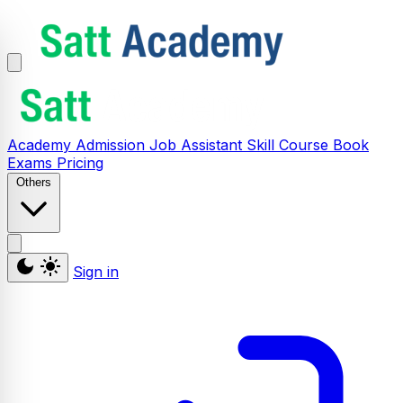
Academy
Admission
Job Assistant
Skill
Course
Book
Exams
Pricing
Others
Sign in