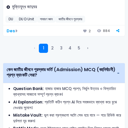
মুক্তিযুদ্ধ জাদুঘর
DU
DU D Unit
সাধারণ জ্ঞান
জাতীয় জীবনে পুরস্কার
Des
884
2
‹
1
2
3
4
5
›
কেন জাতীয় জীবনে পুরস্কার ভর্তি (Admission) MCQ (বহুনির্বাচনী)
প্রশ্ন ব্যাংকটি সেরা?
Question Bank:
হাজার হাজার MCQ প্রশ্ন, নির্ভুল উত্তর ও বিস্তারিত
ব্যাখ্যাসহ সাজানো সম্পূর্ণ প্রশ্ন ব্যাংক।
AI Explanation:
প্রতিটি কঠিন প্রশ্ন AI দিয়ে সহজভাবে ব্যাখ্যা করে বুঝে
নেওয়ার সুযোগ।
Mistake Vault:
ভুল করা প্রশ্নগুলো অটো সেভ হয়ে যাবে — পরে রিভিউ করে
দুর্বলতা দূর করুন।