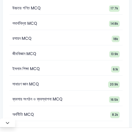
উচ্চতর গণিত MCQ
17.7k
পদার্থবিদ্যা MCQ
14.8k
রসায়ন MCQ
18k
জীববিজ্ঞান MCQ
13.9k
ইসলাম শিক্ষা MCQ
6.1k
সাধারণ জ্ঞান MCQ
20.9k
ব্যবসায় সংগঠন ও ব্যবস্থাপনা MCQ
16.5k
অর্থনীতি MCQ
8.2k