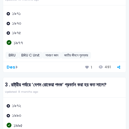
১৯৭১
১৯৭৩
১৯৭৫
১৯৭৭
BRU
BRU C Unit
সাধারণ জ্ঞান
জাতীয় জীবনে পুরস্কার
Des
491
1
3 .
রাষ্ট্রীয় পর্যায়ে ‘বেগম রোকেয়া পদক’ প্রবর্তন করা হয় কত সালে?
Updated: 8 months ago
১৯৭২
১৯৯৩
১৯৯৫