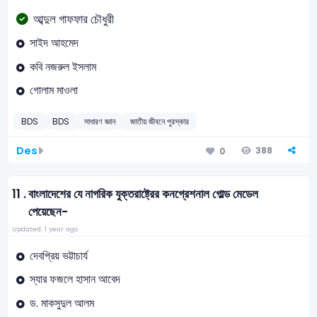
আব্দুল গাফফার চৌধুরী
সাইদ আহমেদ
কবি নজরুল ইসলাম
গোলাম মাওলা
BDS
BDS
সাধারণ জ্ঞান
জাতীয় জীবনে পুরস্কার
Des
388
0
11 .
বাংলাদেশের যে নাগরিক যুক্তরাষ্ট্রের কনগ্রেশনাল গোল্ড মেডেল
পেয়েছেন-
Updated: 1 year ago
দেবপ্রিয় ভট্টাচার্য
স্যার ফজলে হাসান আবেদ
ড. মাকসুদুল আলম