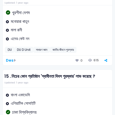
Updated: 1 year ago
খুরশীদা বেগম
মনোয়ারা খাতুন
মালা রানী
এদের কেউ নন
DU
DU D Unit
সাধারণ জ্ঞান
জাতীয় জীবনে পুরস্কার
Des
615
0
15 .
নিচের কোন প্রতিষ্ঠান 'স্বাধীনতা দিবস পুরষ্কার' লাভ করেছে ?
Updated: 1 year ago
বাংলা একাডেমি
এশিয়াটিক সোসাইটি
ঢাকা বিশ্ববিদ্যালয়