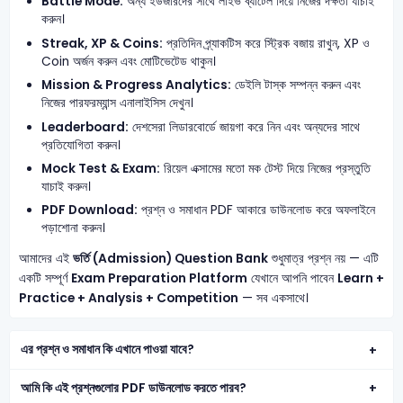
Battle Mode:
অন্য ইউজারদের সাথে লাইভ ব্যাটেল দিয়ে নিজের দক্ষতা যাচাই
করুন।
Streak, XP & Coins:
প্রতিদিন প্র্যাকটিস করে স্ট্রিক বজায় রাখুন, XP ও
Coin অর্জন করুন এবং মোটিভেটেড থাকুন।
Mission & Progress Analytics:
ডেইলি টাস্ক সম্পন্ন করুন এবং
নিজের পারফরম্যান্স এনালাইসিস দেখুন।
Leaderboard:
দেশসেরা লিডারবোর্ডে জায়গা করে নিন এবং অন্যদের সাথে
প্রতিযোগিতা করুন।
Mock Test & Exam:
রিয়েল এক্সামের মতো মক টেস্ট দিয়ে নিজের প্রস্তুতি
যাচাই করুন।
PDF Download:
প্রশ্ন ও সমাধান PDF আকারে ডাউনলোড করে অফলাইনে
পড়াশোনা করুন।
আমাদের এই
ভর্তি (Admission) Question Bank
শুধুমাত্র প্রশ্ন নয় — এটি
একটি সম্পূর্ণ
Exam Preparation Platform
যেখানে আপনি পাবেন
Learn +
Practice + Analysis + Competition
— সব একসাথে।
এর প্রশ্ন ও সমাধান কি এখানে পাওয়া যাবে?
আমি কি এই প্রশ্নগুলোর PDF ডাউনলোড করতে পারব?