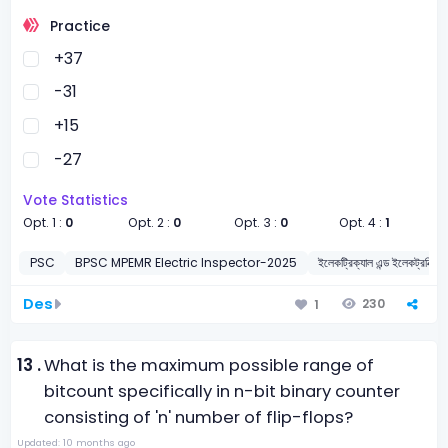
Practice
+37
-31
+15
-27
Vote Statistics
Opt. 1 :
0
Opt. 2 :
0
Opt. 3 :
0
Opt. 4 :
1
PSC
BPSC MPEMR Electric Inspector-2025
ইলেকট্রিক্যাল এন্ড ইলেকট্রনিক্স ইঞ্
Des
230
1
13 .
What is the maximum possible range of
bitcount specifically in n-bit binary counter
consisting of 'n' number of flip-flops?
Updated: 10 months ago