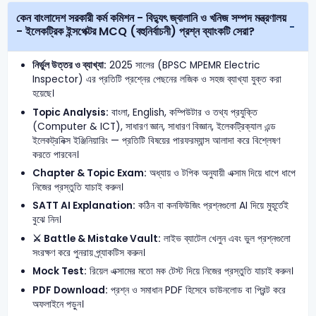
কেন বাংলাদেশ সরকারী কর্ম কমিশন - বিদ্যুৎ জ্বালানি ও খনিজ সম্পদ মন্ত্রণালয়
- ইলেকট্রিক ইন্সপেক্টর MCQ (বহুনির্বাচনী) প্রশ্ন ব্যাংকটি সেরা?
নির্ভুল উত্তর ও ব্যাখ্যা:
2025 সালের (BPSC MPEMR Electric
Inspector) এর প্রতিটি প্রশ্নের পেছনের লজিক ও সহজ ব্যাখ্যা যুক্ত করা
হয়েছে।
Topic Analysis:
বাংলা, English, কম্পিউটার ও তথ্য প্রযুক্তি
(Computer & ICT), সাধারণ জ্ঞান, সাধারণ বিজ্ঞান, ইলেকট্রিক্যাল এন্ড
ইলেকট্রনিক্স ইঞ্জিনিয়ারিং — প্রতিটি বিষয়ের পারফরম্যান্স আলাদা করে বিশ্লেষণ
করতে পারবেন।
Chapter & Topic Exam:
অধ্যায় ও টপিক অনুযায়ী এক্সাম দিয়ে ধাপে ধাপে
নিজের প্রস্তুতি যাচাই করুন।
SATT AI Explanation:
কঠিন বা কনফিউজিং প্রশ্নগুলো AI দিয়ে মুহূর্তেই
বুঝে নিন।
⚔️ Battle & Mistake Vault:
লাইভ ব্যাটেল খেলুন এবং ভুল প্রশ্নগুলো
সংরক্ষণ করে পুনরায় প্র্যাকটিস করুন।
Mock Test:
রিয়েল এক্সামের মতো মক টেস্ট দিয়ে নিজের প্রস্তুতি যাচাই করুন।
PDF Download:
প্রশ্ন ও সমাধান PDF হিসেবে ডাউনলোড বা প্রিন্ট করে
অফলাইনে পড়ুন।