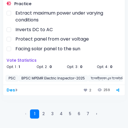
Practice
Extract maximum power under varying
conditions
Inverts DC to AC
Protect panel from over voltage
Facing solar panel to the sun
Vote Statistics
Opt. 1 :
1
Opt. 2 :
0
Opt. 3 :
0
Opt. 4 :
0
PSC
BPSC MPEMR Electric Inspector-2025
ইলেকট্রিক্যাল এন্ড ইলেকট্রনিক্স ইঞ্
Des
259
2
‹
1
2
3
4
5
6
7
›