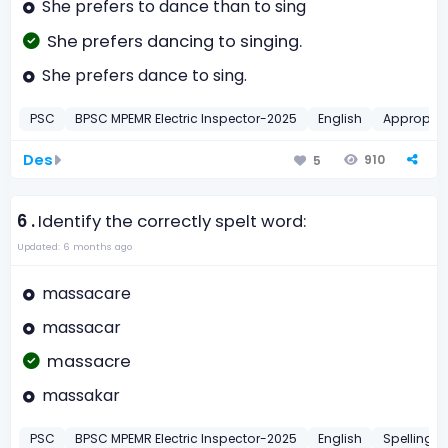
She prefers to dance than to sing
She prefers dancing to singing.
She prefers dance to sing.
PSC
BPSC MPEMR Electric Inspector-2025
English
Appropriat
Des
910
5
6 .
Identify the correctly spelt word:
Updated: 6 months ago
massacare
massacar
massacre
massakar
PSC
BPSC MPEMR Electric Inspector-2025
English
Spellings