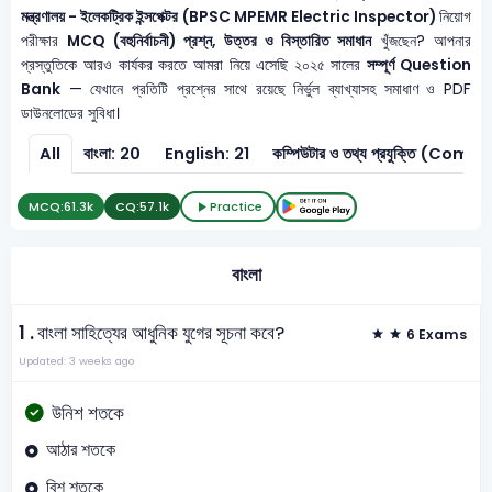
মন্ত্রণালয় - ইলেকট্রিক ইন্সপেক্টর (BPSC MPEMR Electric Inspector)
নিয়োগ
পরীক্ষার
MCQ (বহুনির্বাচনী) প্রশ্ন, উত্তর ও বিস্তারিত সমাধান
খুঁজছেন? আপনার
প্রস্তুতিকে আরও কার্যকর করতে আমরা নিয়ে এসেছি ২০২৫ সালের
সম্পূর্ণ Question
Bank
— যেখানে প্রতিটি প্রশ্নের সাথে রয়েছে নির্ভুল ব্যাখ্যাসহ সমাধাণ ও PDF
ডাউনলোডের সুবিধা।
All
বাংলা: 20
English: 21
কম্পিউটার ও তথ্য প্রযুক্তি 
MCQ:
61.3k
CQ:
57.1k
Practice
বাংলা
1 .
বাংলা সাহিত্যের আধুনিক যুগের সূচনা কবে?
6 Exams
Updated: 3 weeks ago
উনিশ শতকে
আঠার শতকে
বিশ শতকে