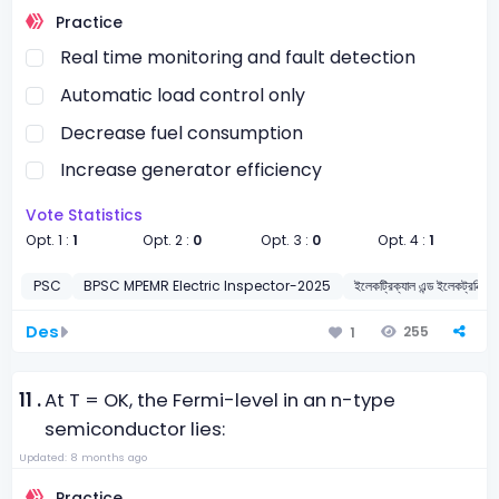
Practice
Real time monitoring and fault detection
Automatic load control only
Decrease fuel consumption
Increase generator efficiency
Vote Statistics
Opt. 1 :
1
Opt. 2 :
0
Opt. 3 :
0
Opt. 4 :
1
PSC
BPSC MPEMR Electric Inspector-2025
ইলেকট্রিক্যাল এন্ড ইলেকট্রনিক্স ইঞ্
Des
255
1
11 .
At T = OK, the Fermi-level in an n-type
semiconductor lies:
Updated: 8 months ago
Practice