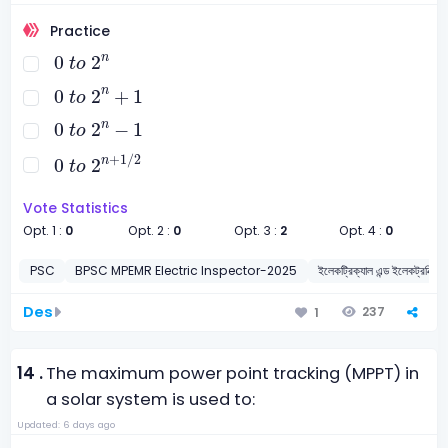
Practice
0
t
o
2
n
n
0
2
t
o
0
t
o
2
n
+
1
n
0
2
+
1
t
o
0
t
o
2
n
-
1
n
0
2
−
1
t
o
0
t
o
2
n
+
1
/
2
+
1
/
2
n
0
2
t
o
Vote Statistics
Opt. 1 :
0
Opt. 2 :
0
Opt. 3 :
2
Opt. 4 :
0
PSC
BPSC MPEMR Electric Inspector-2025
ইলেকট্রিক্যাল এন্ড ইলেকট্রনিক্স ইঞ্
Des
237
1
14 .
The maximum power point tracking (MPPT) in
a solar system is used to:
Updated: 6 days ago