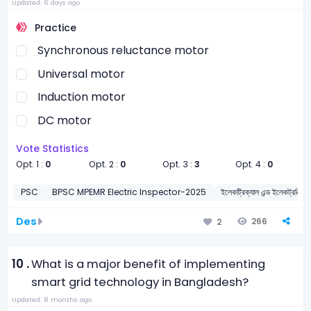
Updated: 6 days ago
Practice
Synchronous reluctance motor
Universal motor
Induction motor
DC motor
Vote Statistics
Opt. 1 :
0
Opt. 2 :
0
Opt. 3 :
3
Opt. 4 :
0
PSC
BPSC MPEMR Electric Inspector-2025
ইলেকট্রিক্যাল এন্ড ইলেকট্রনিক্স ইঞ্
Des
266
2
10 .
What is a major benefit of implementing
smart grid technology in Bangladesh?
Updated: 8 months ago