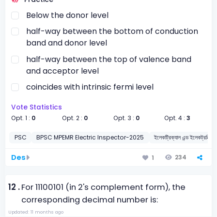
Below the donor level
half-way between the bottom of conduction
band and donor level
half-way between the top of valence band
and acceptor level
coincides with intrinsic fermi level
Vote Statistics
Opt. 1 :
0
Opt. 2 :
0
Opt. 3 :
0
Opt. 4 :
3
PSC
BPSC MPEMR Electric Inspector-2025
ইলেকট্রিক্যাল এন্ড ইলেকট্রনিক্স ইঞ্
Des
234
1
12 .
For 11100101 (in 2's complement form), the
corresponding decimal number is:
Updated: 11 months ago