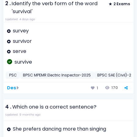
2 .
Identify the verb form of the word
2 Exams
'survival'
Updated: 4 days ago
survey
survivor
serve
survive
PSC
BPSC MPEMR Electric Inspector-2025
BPSC SAE (Civil)-201
Des
170
1
4 .
Which one is a correct sentence?
Updated: 9 months ago
She prefers dancing more than singing