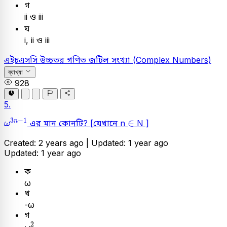
গ
ii ও iii
ঘ
i, ii ও iii
এইচএসসি
উচ্চতর গণিত
জটিল সংখ্যা (Complex Numbers)
ব্যাখ্যা
928
5.
ω
3
n
-
1
∈
3
−
1
∈
n
এর মান কোনটি? [যেখানে n
N ]
ω
Created: 2 years ago |
Updated: 1 year ago
Updated: 1 year ago
ক
ω
খ
-ω
গ
ω
2
2