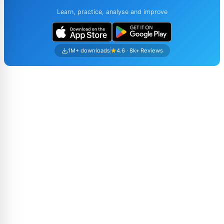
Learn, practice, analyse and improve
1M+ downloads
4.6 · 8k+ Reviews