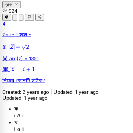
ব্যাখ্যা
924
4.
z= i - 1 হলে -
Z
=
2
√
|
|
=
2
(i)
Z
(ii) arg(z) = 135°
z
=
i
+
1
=
+
1
(iii)
z
i
নিচের কোনটি সঠিক?
Created: 2 years ago |
Updated: 1 year ago
Updated: 1 year ago
ক
i ও ii
খ
i ও iii