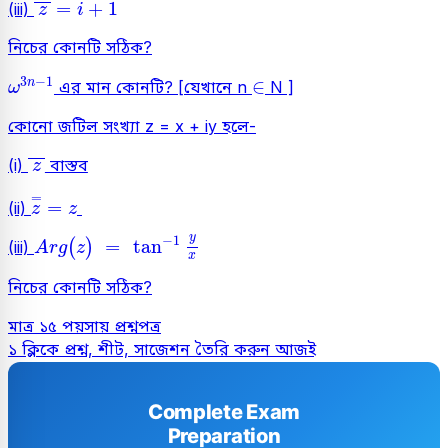
z
=
i
+
1
=
+
1
(iii)
z
i
নিচের কোনটি সঠিক?
ω
3
n
-
1
∈
3
−
1
∈
n
এর মান কোনটি? [যেখানে n
N ]
ω
কোনো জটিল সংখ্যা z = x + iy হলে-
z
(i)
বাস্তব
z
z
=
=
z
=
=
(ii)
z
z
A
r
g
(
z
)
=
tan
-
1
y
x
y
−
1
=
tan
(
)
(iii)
A
r
g
z
x
নিচের কোনটি সঠিক?
মাত্র ১৫ পয়সায় প্রশ্নপত্র
১ ক্লিকে প্রশ্ন, শীট, সাজেশন তৈরি করুন আজই
Complete Exam
Preparation