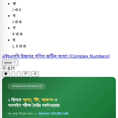
ক
i ও ii
খ
i ও iii
গ
ii ও iii
ঘ
i, ii ও iii
এইচএসসি
উচ্চতর গণিত
জটিল সংখ্যা (Complex Numbers)
ব্যাখ্যা
871
শিক্ষকদের জন্য বিশেষভাবে তৈরি
১ ক্লিকে
প্রশ্ন, শীট, সাজেশন
ও
অনলাইন পরীক্ষা তৈরির সফটওয়্যার!
শুধু প্রশ্ন সিলেক্ট করুন —
প্রশ্নপত্র অটোমেটিক তৈরি!