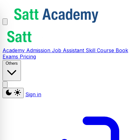
Academy
Admission
Job Assistant
Skill
Course
Book
Exams
Pricing
Others
Sign in