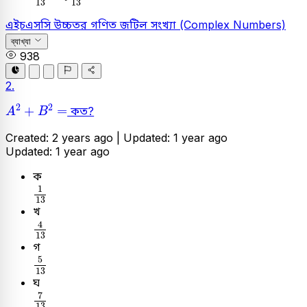
13
13
এইচএসসি
উচ্চতর গণিত
জটিল সংখ্যা (Complex Numbers)
ব্যাখ্যা
938
2.
A
2
+
B
2
=
2
2
+
=
কত?
A
B
Created: 2 years ago |
Updated: 1 year ago
Updated: 1 year ago
ক
1
13
1
13
খ
4
13
4
13
গ
5
13
5
13
ঘ
7
13
7
13