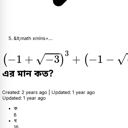
&lt;math xmlns=…
-
1
+
-
3
3
+
-
1
-
-
3
3
3
√
√
−
1
+
−
3
+
−
1
−
(
)
(
এর মান কত?
Created: 2 years ago |
Updated: 1 year ago
Updated: 1 year ago
ক
8
খ
16