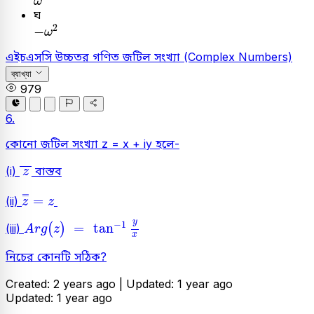
ω
ঘ
-
ω
2
2
−
ω
এইচএসসি
উচ্চতর গণিত
জটিল সংখ্যা (Complex Numbers)
ব্যাখ্যা
979
6.
কোনো জটিল সংখ্যা z = x + iy হলে-
z
(i)
বাস্তব
z
z
=
=
z
=
=
(ii)
z
z
A
r
g
(
z
)
=
tan
-
1
y
x
y
−
1
=
tan
(
)
(iii)
A
r
g
z
x
নিচের কোনটি সঠিক?
Created: 2 years ago |
Updated: 1 year ago
Updated: 1 year ago