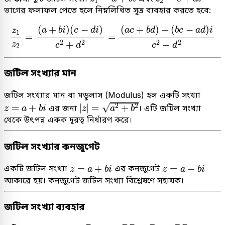
1
2
ভাগের ফলাফল পেতে হলে নিম্নলিখিত সূত্র ব্যবহার করতে হবে:
z
1
z
2
=
(
a
+
b
i
)
(
c
−
d
i
)
c
2
+
d
2
=
(
a
c
+
b
d
)
+
(
b
c
−
a
d
)
i
c
2
(
+
)
(
−
)
(
+
)
+
(
−
)
a
b
i
c
d
i
a
c
b
d
b
c
a
d
i
z
1
=
=
2
2
2
2
+
+
z
c
d
c
d
2
জটিল সংখ্যার মান
জটিল সংখ্যার মান বা মডুলাস (Modulus) হল একটি সংখ্যা
|
z
|
=
a
2
+
b
2
z
=
a
+
b
i
√
2
2
=
+
|
|
=
+
এর জন্য
। এটি জটিল সংখ্যা
z
a
b
i
z
a
b
থেকে উৎপন্ন একক দূরত্ব নির্ধারণ করে।
জটিল সংখ্যার কনজুগেট
z
¯
=
a
−
b
i
z
=
a
+
b
i
¯
¯
=
+
=
−
একটি জটিল সংখ্যা
এর কনজুগেট
z
a
b
i
z
a
b
i
আকারে হয়। কনজুগেট জটিল সংখ্যা বিশ্লেষণে সহায়ক।
জটিল সংখ্যা ব্যবহার