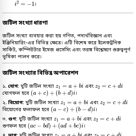
i
2
=
−
1
2
=
−
1
।
i
জটিল সংখ্যা ধারণা
জটিল সংখ্যা ব্যবহার করা হয় গণিত, পদার্থবিজ্ঞান এবং
ইঞ্জিনিয়ারিং-এর বিভিন্ন ক্ষেত্রে। এটি বিশেষ করে ইলেকট্রনিক
সার্কিট, কম্পিউটার ইমেজ প্রসেসিং এবং তরঙ্গ বিশ্লেষণে গুরুত্বপূর্ণ
ভূমিকা পালন করে।
জটিল সংখ্যার বিভিন্ন অপারেশন
z
1
=
a
+
b
i
z
2
=
c
+
d
i
=
+
=
+
১.
যোগ
: দুটি জটিল সংখ্যা
এবং
z
a
b
i
z
c
d
i
1
2
(
a
+
c
)
+
(
b
+
d
)
i
(
+
)
+
(
+
)
যোগফল হবে
।
a
c
b
d
i
z
1
=
a
+
b
i
z
2
=
c
+
d
i
=
+
=
+
২.
বিয়োগ
: দুটি জটিল সংখ্যা
এবং
z
a
b
i
z
c
d
i
1
2
(
a
−
c
)
+
(
b
−
d
)
i
(
−
)
+
(
−
)
বিয়োগের ফলাফল হবে
।
a
c
b
d
i
z
1
=
a
+
b
i
z
2
=
c
+
d
i
=
+
=
+
৩.
গুণ
: দুটি জটিল সংখ্যা
এবং
z
a
b
i
z
c
d
i
1
2
(
a
c
−
b
d
)
+
(
a
d
+
b
c
)
i
(
−
)
+
(
+
)
গুণফল হবে
।
a
c
b
d
a
d
b
c
i
z
1
=
a
+
b
i
z
2
=
c
+
d
i
=
+
=
+
৪.
ভাগ
: দুটি জটিল সংখ্যা
এবং
z
a
b
i
z
c
d
i