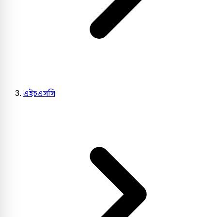
এইচএসসি