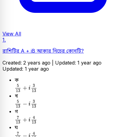
View All
1.
রাশিটির A + iB আকার নিচের কোনটি?
Created: 2 years ago |
Updated: 1 year ago
Updated: 1 year ago
ক
5
13
+
i
3
13
5
3
+
i
13
13
খ
5
13
-
i
3
13
5
3
−
i
13
13
গ
7
13
+
i
4
13
7
4
+
i
13
13
ঘ
7
13
-
i
4
13
7
4
−
i