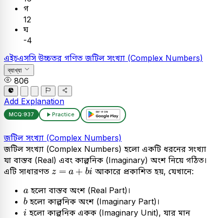
গ
12
ঘ
-4
এইচএসসি
উচ্চতর গণিত
জটিল সংখ্যা (Complex Numbers)
ব্যাখ্যা
806
Add Explanation
MCQ:
937
Practice
জটিল সংখ্যা (Complex Numbers)
জটিল সংখ্যা (Complex Numbers) হলো একটি ধরনের সংখ্যা
যা বাস্তব (Real) এবং কাল্পনিক (Imaginary) অংশ নিয়ে গঠিত।
z
=
a
+
b
i
=
+
এটি সাধারণত
আকারে প্রকাশিত হয়, যেখানে:
z
a
b
i
a
হলো বাস্তব অংশ (Real Part)।
a
b
হলো কাল্পনিক অংশ (Imaginary Part)।
b
i
হলো কাল্পনিক একক (Imaginary Unit), যার মান
i