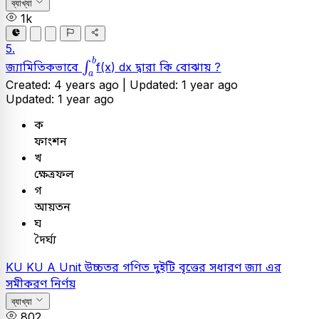
ব্যাখ্যা
1k
5.
∫
a
b
b
∫
জ্যামিতিকভাবে
f(x) dx দ্বারা কি বোঝায় ?
a
Created: 4 years ago |
Updated: 1 year ago
Updated: 1 year ago
ক
ফাংশন
খ
ক্ষেত্রফল
গ
আয়তন
ঘ
দৈর্ঘ্য
KU
KU A Unit
উচ্চতর গণিত
দুইটি বৃত্তের সধারণ জ্যা এর
সমীকরণ নির্ণয়
ব্যাখ্যা
802