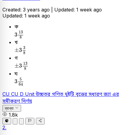
Created: 3 years ago |
Updated: 1 week ago
Updated: 1 week ago
ক
3
13
8
13
3
8
খ
±
3
3
8
3
±
3
8
গ
±
3
13
8
13
±
3
8
ঘ
3
5
64
5
3
64
CU
CU D Unit
উচ্চতর গণিত
দুইটি বৃত্তের সধারণ জ্যা এর
সমীকরণ নির্ণয়
ব্যাখ্যা
1.8k
2.