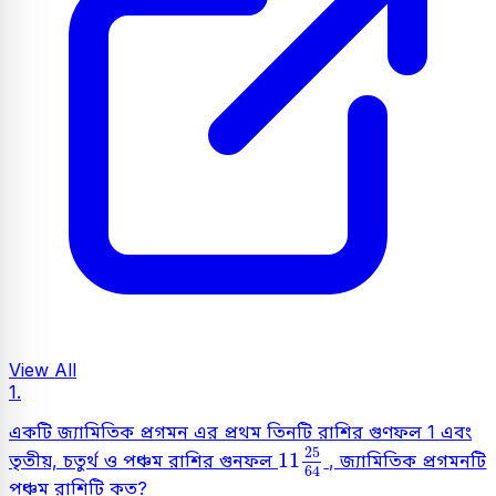
View All
1.
একটি জ্যামিতিক প্রগমন এর প্রথম তিনটি রাশির গুণফল 1 এবং
11
25
64
25
11
তৃতীয়, চতুর্থ ও পঞ্চম রাশির গুনফল
, জ্যামিতিক প্রগমনটি
64
পঞ্চম রাশিটি কত?