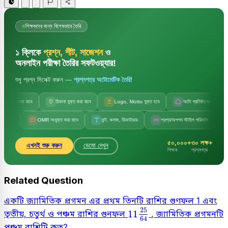
শিক্ষকদের জন্য বিশেষভাবে তৈরি
১ ক্লিকে
প্রশ্ন, শীট, সাজেশন
ও
অনলাইন পরীক্ষা তৈরির সফটওয়্যার!
শুধু প্রশ্ন সিলেক্ট করুন —
প্রশ্নপত্র অটোমেটিক তৈরি!
াপ দেয়া যাবে
ঠিকানা যুক্ত করা যাবে
Logo, Motto যুক্ত হবে
অটো প্রতিষ্ঠানের নাম
OMR সংযুক্ত করা যাবে
ফন্ট, কলাম, ডিভাইডার
প্রশ্ন/অপশন স্টাইল পরিবর্তন
সেট ক
৫০,০০০+
৩০ লক্ষ+
এখনই শুরু করুন
ডেমো দেখুন
শিক্ষক
প্রশ্নপত্র
Related Question
একটি জ্যামিতিক প্রগমন এর প্রথম তিনটি রাশির গুণফল 1 এবং
11
25
64
25
11
তৃতীয়, চতুর্থ ও পঞ্চম রাশির গুনফল
, জ্যামিতিক প্রগমনটি
64
পঞ্চম রাশিটি কত?