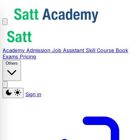
Academy
Admission
Job Assistant
Skill
Course
Book
Exams
Pricing
Others
Sign in