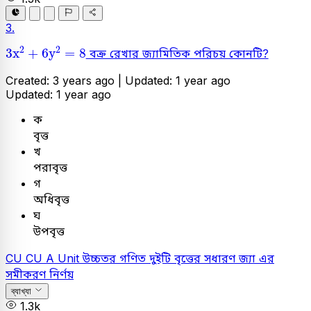
3.
3
x
2
+
6
y
2
=
8
2
2
3
x
+
6
y
=
8
বক্র রেখার জ্যামিতিক পরিচয় কোনটি?
Created: 3 years ago |
Updated: 1 year ago
Updated: 1 year ago
ক
বৃত্ত
খ
পরাবৃত্ত
গ
অধিবৃত্ত
ঘ
উপবৃত্ত
CU
CU A Unit
উচ্চতর গণিত
দুইটি বৃত্তের সধারণ জ্যা এর
সমীকরণ নির্ণয়
ব্যাখ্যা
1.3k