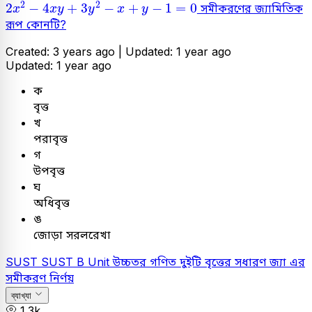
2
x
2
-
4
x
y
+
3
y
2
-
x
+
y
-
1
=
0
2
2
2
−
4
+
3
−
+
−
1
=
0
সমীকরণের জ্যামিতিক
x
x
y
y
x
y
রূপ কোনটি?
Created: 3 years ago |
Updated: 1 year ago
Updated: 1 year ago
ক
বৃত্ত
খ
পরাবৃত্ত
গ
উপবৃত্ত
ঘ
অধিবৃত্ত
ঙ
জোড়া সরলরেখা
SUST
SUST B Unit
উচ্চতর গণিত
দুইটি বৃত্তের সধারণ জ্যা এর
সমীকরণ নির্ণয়
ব্যাখ্যা
1.3k