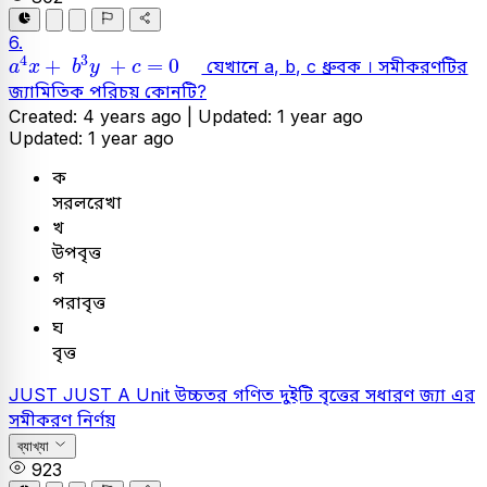
6.
a
4
x
+
b
3
y
+
c
=
0
4
3
+
+
=
0
যেখানে a, b, c ধ্রুবক । সমীকরণটির
a
x
b
y
c
জ্যামিতিক পরিচয় কোনটি?
Created: 4 years ago |
Updated: 1 year ago
Updated: 1 year ago
ক
সরলরেখা
খ
উপবৃত্ত
গ
পরাবৃত্ত
ঘ
বৃত্ত
JUST
JUST A Unit
উচ্চতর গণিত
দুইটি বৃত্তের সধারণ জ্যা এর
সমীকরণ নির্ণয়
ব্যাখ্যা
923