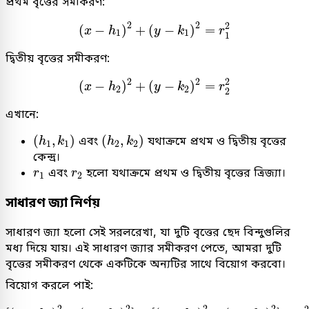
প্রথম বৃত্তের সমীকরণ:
(
x
−
h
1
)
2
+
(
y
−
k
1
)
2
=
r
1
2
2
2
2
(
−
)
+
(
−
)
=
x
h
y
k
r
1
1
1
দ্বিতীয় বৃত্তের সমীকরণ:
(
x
−
h
2
)
2
+
(
y
−
k
2
)
2
=
r
2
2
2
2
2
(
−
)
+
(
−
)
=
x
h
y
k
r
2
2
2
এখানে:
(
h
1
,
k
1
)
(
h
2
,
k
2
)
(
,
)
(
,
)
এবং
যথাক্রমে প্রথম ও দ্বিতীয় বৃত্তের
h
k
h
k
1
1
2
2
কেন্দ্র।
r
1
r
2
এবং
হলো যথাক্রমে প্রথম ও দ্বিতীয় বৃত্তের ত্রিজ্যা।
r
r
1
2
সাধারণ জ্যা নির্ণয়
সাধারণ জ্যা হলো সেই সরলরেখা, যা দুটি বৃত্তের ছেদ বিন্দুগুলির
মধ্য দিয়ে যায়। এই সাধারণ জ্যার সমীকরণ পেতে, আমরা দুটি
বৃত্তের সমীকরণ থেকে একটিকে অন্যটির সাথে বিয়োগ করবো।
বিয়োগ করলে পাই:
[
(
x
−
h
1
)
2
+
(
y
−
k
1
)
2
]
−
[
(
x
−
h
2
)
2
+
(
y
−
k
2
)
2
]
=
r
1
2
−
r
2
2
2
2