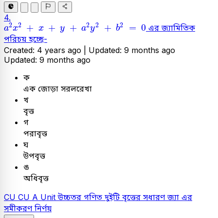
4.
a
2
x
2
+
x
+
y
+
a
2
y
2
+
b
2
=
0
2
2
2
2
2
+
+
+
+
=
0
এর জ্যামিতিক
a
x
x
y
a
y
b
পরিচয় হচ্ছে-
Created: 4 years ago |
Updated: 9 months ago
Updated: 9 months ago
ক
এক জোড়া সরলরেখা
খ
বৃত্ত
গ
পরাবৃত্ত
ঘ
উপবৃত্ত
ঙ
অধিবৃত্ত
CU
CU A Unit
উচ্চতর গণিত
দুইটি বৃত্তের সধারণ জ্যা এর
সমীকরণ নির্ণয়