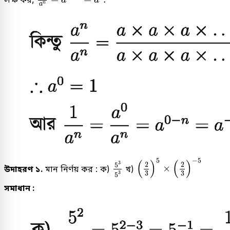
a
a
n
a
2
3
5
×
2
3
-
5
5
3
5
3
5
−
5
(
)
(
)
3
2
2
5
×
উদাহরণ ১.
মান নির্ণয় কর : ক)
খ)
3
3
3
5
সমাধান :