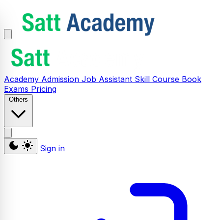
Academy
Admission
Job Assistant
Skill
Course
Book
Exams
Pricing
Others
Sign in