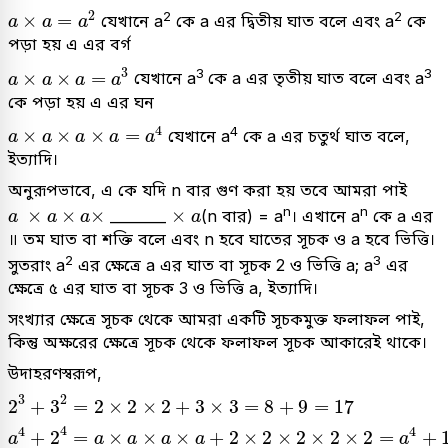
a
×
a
=
a
2
2
2
2
×
=
যেখানে a
কে a এর দ্বিতীয় ঘাত বলে এবং a
কে
a
a
a
পড়া হয় এ এর বর্গ
a
×
a
×
a
=
a
3
3
3
3
×
×
=
যেখানে a
কে a এর তৃতীয় ঘাত বলে এবং a
a
a
a
a
কে পড়া হয় এ এর ঘন
a
×
a
×
a
×
a
=
a
4
4
4
×
×
×
=
যেখানে a
কে a এর চতুর্থ ঘাত বলে,
a
a
a
a
a
ইত্যাদি।
অনুরূপভাবে, এ কে যদি n বার গুণ করা হয় তবে আমরা পাই
a
×
a
×
a
×
×
a
n
n
×
×
×
×
________
(n বার) = a
। এখানে a
কে a এর
a
a
a
a
॥ তম ঘাত বা শক্তি বলে এবং n হবে ঘাতের সূচক ও a হবে ভিত্তি।
2
3
সুতরাং a
এর ক্ষেত্রে a এর ঘাত বা সূচক 2 ও ভিত্তি a; a
এর
ক্ষেত্রে ৫ এর ঘাত বা সূচক 3 ও ভিত্তি a, ইত্যাদি।
সংখ্যার ক্ষেত্রে সূচক থেকে আমরা একটি সূচকমুক্ত ফলাফল পাই,
কিন্তু অক্ষরের ক্ষেত্রে সূচক থেকে ফলাফল সূচক আকারেই থাকে।
উদাহরণস্বরূপ,
2
3
+
3
2
=
2
×
2
×
2
+
3
×
3
=
8
+
9
=
17
3
2
2
+
3
=
2
×
2
×
2
+
3
×
3
=
8
+
9
=
17
a
4
+
2
4
=
a
×
a
×
a
×
a
+
2
×
2
×
2
×
2
×
2
=
a
4
+
16
4
4
4
+
2
=
×
×
×
+
2
×
2
×
2
×
2
×
2
=
+
a
a
a
a
a
a