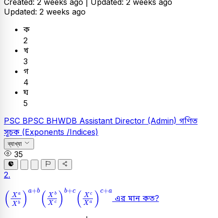
Created: 2 weeks ago |
Updated: 2 weeks ago
Updated: 2 weeks ago
ক
2
খ
3
গ
4
ঘ
5
PSC
BPSC BHWDB Assistant Director (Admin)
গণিত
সূচক (Exponents /Indices)
ব্যাখ্যা
35
2.
X
a
X
b
a
+
b
X
b
X
c
b
+
c
X
c
X
a
c
+
a
+
+
+
a
b
b
c
c
a
(
)
(
)
(
)
b
a
c
X
X
X
এর মান কত?
c
a
X
X
b
X