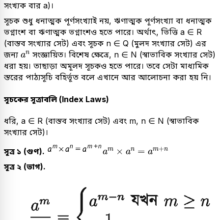
সংখ্যক বার a)।
সূচক শুধু ধনাত্মক পূর্ণসংখ্যাই নয়, ঋণাত্মক পূর্ণসংখ্যা বা ধনাত্মক
ভগ্নাংশ বা ঋণাত্মক ভগ্নাংশও হতে পারে। অর্থাৎ, ভিত্তি a ∈ R
(বাস্তব সংখ্যার সেট) এবং সূচক n ∈ Q (মুলদ সংখ্যার সেট) এর
a
n
n
জন্য
সংজ্ঞায়িত। বিশেষ ক্ষেত্রে, n ∈ N (স্বাভাবিক সংখ্যার সেট)
a
ধরা হয়। তাছাড়া অমূলদ সূচকও হতে পারে। তবে সেটা মাধ্যমিক
স্তরের পাঠ্যসূচি বহির্ভূত বলে এখানে আর আলোচনা করা হয় নি।
সূচকের সূত্রাবলি (Index Laws)
ধরি, a ∈ R (বাস্তব সংখ্যার সেট) এবং m, n ∈ N (স্বাভাবিক
সংখ্যার সেট)।
a
m
×
a
n
=
a
m
+
n
+
×
=
m
n
m
n
সূত্র ১ (গুণ).
a
a
a
সূত্র ২ (ভাগ).