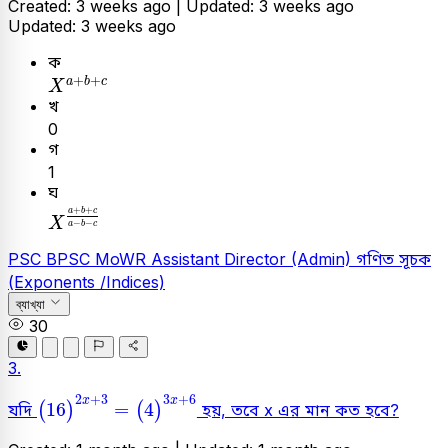
Created: 3 weeks ago |
Updated: 3 weeks ago
Updated: 3 weeks ago
ক
X
a
+
b
+
c
+
+
a
b
c
X
খ
0
গ
1
ঘ
X
a
+
b
+
c
a
-
b
-
c
+
+
a
b
c
X
−
−
a
b
c
PSC
BPSC MoWR Assistant Director (Admin)
গণিত
সূচক
(Exponents /Indices)
ব্যাখ্যা
30
3.
(
16
)
2
x
+
3
=
(
4
)
3
x
+
6
2
+
3
3
+
6
x
x
16
=
4
(
)
(
)
যদি
হয়, তবে x এর মান কত হবে?