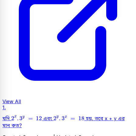
View All
1.
2
x
.
3
y
=
12
2
y
.
3
x
=
18
x
y
y
x
2
.
3
=
12
2
.
3
=
18
যদি
এবং
হয়, তবে x + y এর
মান কত?