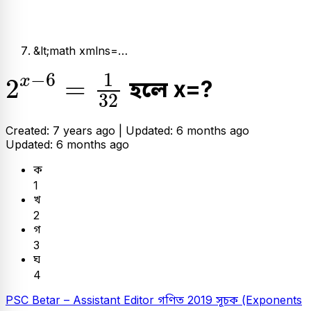
&lt;math xmlns=…
2
x
-
6
=
1
32
−
6
1
x
2
=
হলে x=?
32
Created: 7 years ago |
Updated: 6 months ago
Updated: 6 months ago
ক
1
খ
2
গ
3
ঘ
4
PSC
Betar – Assistant Editor
গণিত
2019
সূচক (Exponents