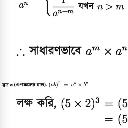
(
a
b
)
n
=
a
n
×
b
n
n
(
)
=
×
n
n
সূত্র ৩ (গুণফলের ঘাত).
a
b
a
b