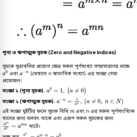
শূন্য ও ঋণাত্মক সূচক (Zero and Negative Indices)
সূচকে সূত্রাবলির প্রয়োগ ক্ষেত্র সকল পূর্ণসংখ্যা সম্প্রসারণের লক্ষে
a
0
a
-
n
0
−
n
এবং
(যেখানে n স্বাভাবিক সংখ্যা) এর সংজ্ঞা দেয়া
a
a
প্রয়োজন।
a
0
=
1
,
(
a
≠
0
)
0
=
1
,
≠
0
(
)
সংজ্ঞা ১ (শূন্য সূচক).
a
a
a
-
n
=
1
a
n
,
a
≠
0
,
n
∈
N
1
−
=
,
(
≠
0
,
∈
)
n
সংজ্ঞা ২ (ঋণাত্মক সূচক).
a
a
n
N
n
a
এই সংজ্ঞা দুইটির ফলে সূচক বিধি m এবং n এর সকল পূর্ণসাংখ্যিক
মানের জন্য বলবৎ থাকে এবং এরূপ সকল সূচকের জন্য
a
m
a
n
=
a
m
n
m
a
=
m
n
খাটে।
a
n
a
a
n
a
n
=
a
n
-
n
=
a
0
.
n
−
0
a
=
=
.
n
n
লক্ষ কর,