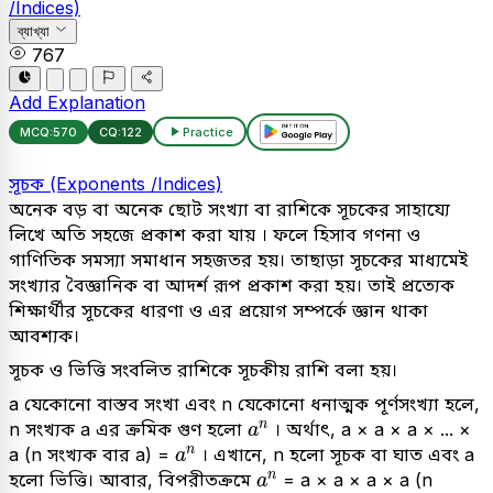
/Indices)
ব্যাখ্যা
767
Add Explanation
MCQ:
570
CQ:
122
Practice
সূচক (Exponents /Indices)
অনেক বড় বা অনেক ছোট সংখ্যা বা রাশিকে সূচকের সাহায্যে
লিখে অতি সহজে প্রকাশ করা যায় । ফলে হিসাব গণনা ও
গাণিতিক সমস্যা সমাধান সহজতর হয়। তাছাড়া সূচকের মাধ্যমেই
সংখ্যার বৈজ্ঞানিক বা আদর্শ রূপ প্রকাশ করা হয়। তাই প্রত্যেক
শিক্ষার্থীর সূচকের ধারণা ও এর প্রয়োগ সম্পর্কে জ্ঞান থাকা
আবশ্যক।
সূচক ও ভিত্তি সংবলিত রাশিকে সূচকীয় রাশি বলা হয়।
a যেকোনো বাস্তব সংখা এবং n যেকোনো ধনাত্মক পূর্ণসংখ্যা হলে,
a
n
n
n সংখ্যক a এর ক্রমিক গুণ হলো
। অর্থাৎ, a × a × a × ... ×
a
a
n
n
a (n সংখ্যক বার a) =
। এখানে, n হলো সূচক বা ঘাত এবং a
a
a
n
n
হলো ভিত্তি। আবার, বিপরীতক্রমে
= a × a × a × a (n
a