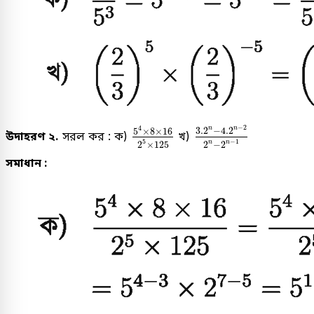
3
.
2
n
-
4
.
2
n
-
2
2
n
-
2
n
5
4
×
8
×
16
2
5
×
125
−
2
4
3
.
2
−
4
.
2
n
n
5
×
8
×
16
উদাহরণ ২.
সরল কর : ক)
খ)
5
−
1
2
×
125
2
−
2
n
n
সমাধান :