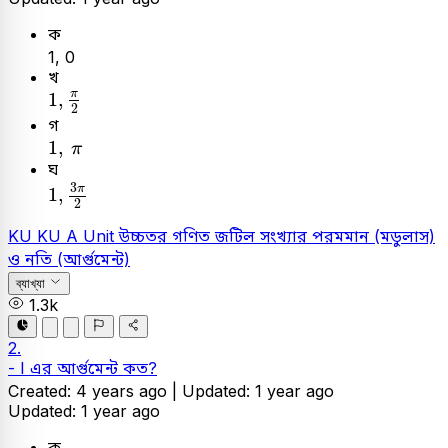
ক
1, 0
খ
1
,
π
2
π
1
,
2
গ
1
,
π
1
,
π
ঘ
1
,
3
π
2
3
π
1
,
2
KU
KU A Unit
উচ্চতর গণিত
জটিল সংখ্যার পরমমান (মডুলাস)
ও নতি (আর্গুমেন্ট)
ব্যাখ্যা
1.3k
2.
- I এর আর্গুমেন্ট কত?
Created: 4 years ago |
Updated: 1 year ago
Updated: 1 year ago
ক