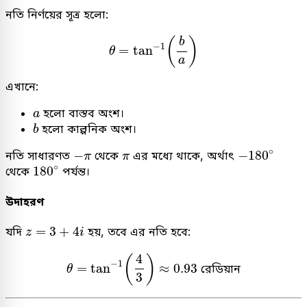
নতি নির্ণয়ের সূত্র হলো:
θ
=
tan
−
1
(
b
a
)
(
)
b
−
1
=
tan
θ
a
এখানে:
a
হলো বাস্তব অংশ।
a
b
হলো কাল্পনিক অংশ।
b
−
180
∘
−
π
∘
π
−
−
180
নতি সাধারণত
থেকে
এর মধ্যে থাকে, অর্থাৎ
π
π
180
∘
∘
180
থেকে
পর্যন্ত।
উদাহরণ
z
=
3
+
4
i
=
3
+
4
যদি
হয়, তবে এর নতি হবে:
z
i
θ
=
tan
−
1
(
4
3
)
≈
0.93
রেডিয়ান
4
(
)
−
1
=
tan
≈
0.93
 রেডিয়ান
θ
3