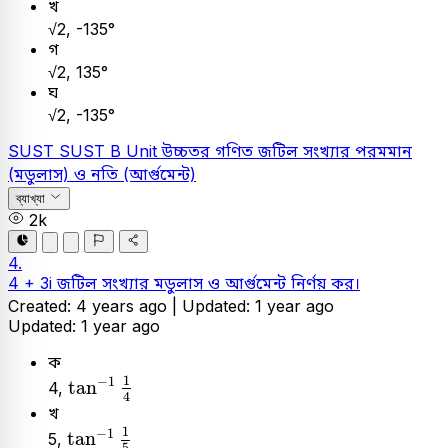
খ
√2, -135°
গ
√2, 135°
ঘ
√2, -135°
SUST
SUST B Unit
উচ্চতর গণিত
জটিল সংখ্যার পরমমান
(মডুলাস) ও নতি (আর্গুমেন্ট)
ব্যাখ্যা
2k
4.
4 + 3i জটিল সংখ্যার মডুলাস ও আর্গুমেন্ট নির্ণয় কর।
Created: 4 years ago |
Updated: 1 year ago
Updated: 1 year ago
ক
tan
-
1
1
4
1
−
1
tan
4,
4
খ
tan
-
1
1
5
1
−
1
tan
5,
5