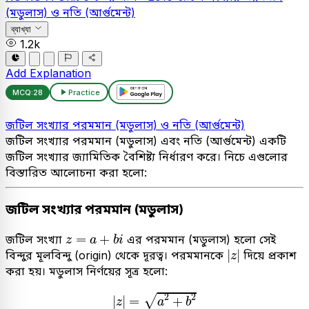
(মডুলাস) ও নতি (আর্গুমেন্ট)
ব্যাখ্যা
1.2k
Add Explanation
MCQ:
28
Practice
জটিল সংখ্যার পরমমান (মডুলাস) ও নতি (আর্গুমেন্ট)
জটিল সংখ্যার পরমমান (মডুলাস) এবং নতি (আর্গুমেন্ট) একটি
জটিল সংখ্যার জ্যামিতিক বৈশিষ্ট্য নির্ধারণ করে। নিচে এগুলোর
বিস্তারিত আলোচনা করা হলো:
জটিল সংখ্যার পরমমান (মডুলাস)
z
=
a
+
b
i
=
+
জটিল সংখ্যা
এর পরমমান (মডুলাস) হলো সেই
z
a
b
i
|
z
|
|
|
বিন্দুর মূলবিন্দু (origin) থেকে দূরত্ব। পরমমানকে
দিয়ে প্রকাশ
z
করা হয়। মডুলাস নির্ণয়ের সূত্র হলো:
|
z
|
=
a
2
+
b
2
2
2
√
|
|
=
+
z
a
b