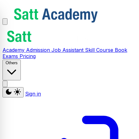
Academy
Admission
Job Assistant
Skill
Course
Book
Exams
Pricing
Others
Sign in