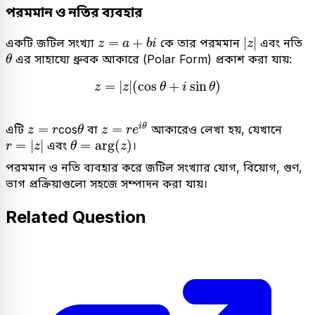
পরমমান ও নতির ব্যবহার
|
z
|
z
=
a
+
b
i
=
+
|
|
একটি জটিল সংখ্যা
কে তার পরমমান
এবং নতি
z
a
b
i
z
θ
এর সাহায্যে ধ্রুবক আকারে (Polar Form) প্রকাশ করা যায়:
θ
z
=
|
z
|
(
cos
θ
+
i
sin
θ
)
=
|
|
(
cos
+
sin
)
z
z
θ
i
θ
z
=
r
e
i
θ
z
=
r
cos
θ
=
=
i
θ
এটি
বা
আকারেও লেখা হয়, যেখানে
cos
z
r
θ
z
r
e
r
=
|
z
|
θ
=
arg
(
z
)
=
|
|
=
arg
(
)
এবং
।
r
z
θ
z
পরমমান ও নতি ব্যবহার করে জটিল সংখ্যার যোগ, বিয়োগ, গুণ,
ভাগ প্রক্রিয়াগুলো সহজে সম্পাদন করা যায়।
Related Question