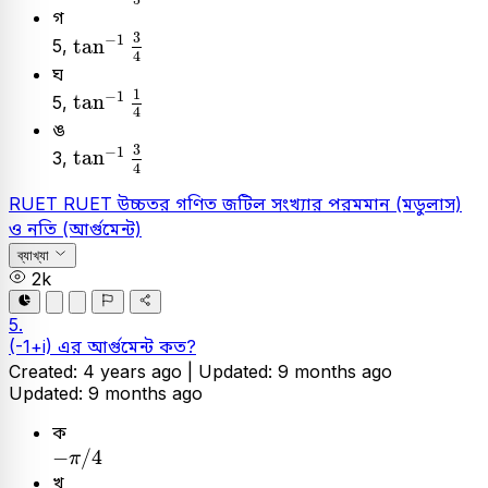
গ
tan
-
1
3
4
3
−
1
tan
5,
4
ঘ
tan
-
1
1
4
1
−
1
tan
5,
4
ঙ
tan
-
1
3
4
3
−
1
tan
3,
4
RUET
RUET
উচ্চতর গণিত
জটিল সংখ্যার পরমমান (মডুলাস)
ও নতি (আর্গুমেন্ট)
ব্যাখ্যা
2k
5.
(-1+i) এর আর্গুমেন্ট কত?
Created: 4 years ago |
Updated: 9 months ago
Updated: 9 months ago
ক
-
π
/
4
−
/
4
π
খ