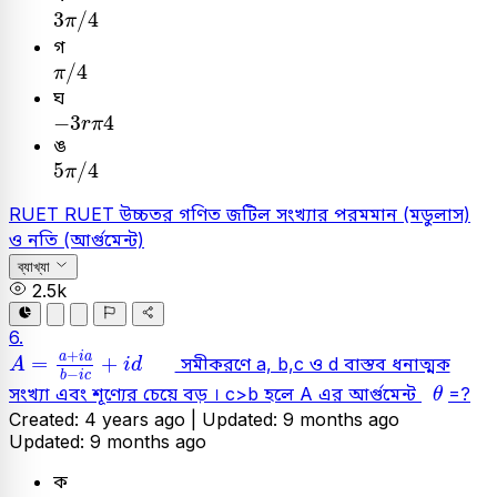
3
π
/
4
3
/
4
π
গ
π
/
4
/
4
π
ঘ
-
3
r
π
4
−
3
4
r
π
ঙ
5
π
/
4
5
/
4
π
RUET
RUET
উচ্চতর গণিত
জটিল সংখ্যার পরমমান (মডুলাস)
ও নতি (আর্গুমেন্ট)
ব্যাখ্যা
2.5k
6.
A
=
a
+
i
a
b
-
i
c
+
i
d
+
a
i
a
=
+
সমীকরণে a, b,c ও d বাস্তব ধনাত্মক
A
i
d
−
b
i
c
θ
সংখ্যা এবং শূণ্যের চেয়ে বড় । c>b হলে A এর আর্গুমেন্ট
=?
θ
Created: 4 years ago |
Updated: 9 months ago
Updated: 9 months ago
ক