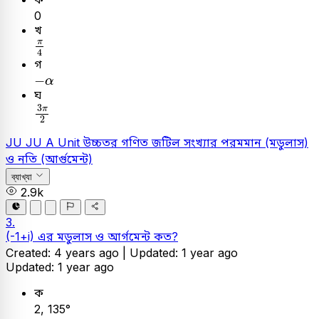
0
খ
π
4
π
4
গ
-
α
−
α
ঘ
3
π
2
3
π
2
JU
JU A Unit
উচ্চতর গণিত
জটিল সংখ্যার পরমমান (মডুলাস)
ও নতি (আর্গুমেন্ট)
ব্যাখ্যা
2.9k
3.
(-1+i) এর মডুলাস ও আর্গমেন্ট কত?
Created: 4 years ago |
Updated: 1 year ago
Updated: 1 year ago
ক
2, 135°