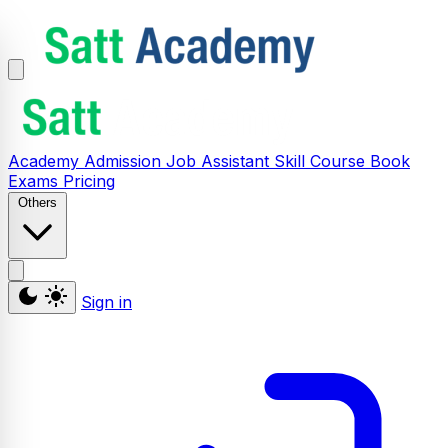
Academy
Admission
Job Assistant
Skill
Course
Book
Exams
Pricing
Others
Sign in