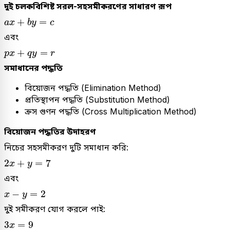
দুই চলকবিশিষ্ট সরল-সহসমীকরণের সাধারণ রূপ
a
x
+
b
y
=
c
+
=
a
x
b
y
c
এবং
p
x
+
q
y
=
r
+
=
p
x
q
y
r
সমাধানের পদ্ধতি
বিয়োজন পদ্ধতি (Elimination Method)
প্রতিস্থাপন পদ্ধতি (Substitution Method)
ক্রস গুণন পদ্ধতি (Cross Multiplication Method)
বিয়োজন পদ্ধতির উদাহরণ
নিচের সহসমীকরণ দুটি সমাধান করি:
2
x
+
y
=
7
2
+
=
7
x
y
এবং
x
-
y
=
2
−
=
2
x
y
দুই সমীকরণ যোগ করলে পাই:
3
x
=
9
3
=
9
x