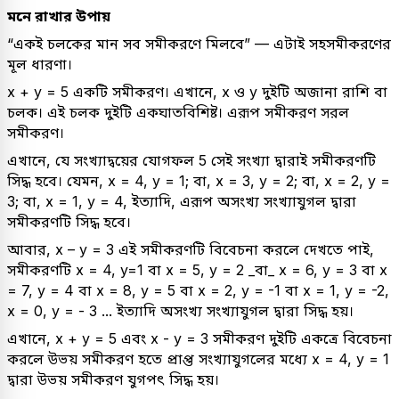
মনে রাখার উপায়
“একই চলকের মান সব সমীকরণে মিলবে” — এটাই সহসমীকরণের
মূল ধারণা।
x + y = 5 একটি সমীকরণ। এখানে, x ও y দুইটি অজানা রাশি বা
চলক। এই চলক দুইটি একঘাতবিশিষ্ট। এরূপ সমীকরণ সরল
সমীকরণ।
এখানে, যে সংখ্যাদ্বয়ের যোগফল 5 সেই সংখ্যা দ্বারাই সমীকরণটি
সিদ্ধ হবে। যেমন, x = 4, y = 1; বা, x = 3, y = 2; বা, x = 2, y =
3; বা, x = 1, y = 4, ইত্যাদি, এরূপ অসংখ্য সংখ্যাযুগল দ্বারা
সমীকরণটি সিদ্ধ হবে।
আবার, x – y = 3 এই সমীকরণটি বিবেচনা করলে দেখতে পাই,
সমীকরণটি x = 4, y=1 বা x = 5, y = 2 _বা_ x = 6, y = 3 বা x
= 7, y = 4 বা x = 8, y = 5 বা x = 2, y = -1 বা x = 1, y = -2,
x = 0, y = - 3 ... ইত্যাদি অসংখ্য সংখ্যাযুগল দ্বারা সিদ্ধ হয়।
এখানে, x + y = 5 এবং x - y = 3 সমীকরণ দুইটি একত্রে বিবেচনা
করলে উভয় সমীকরণ হতে প্রাপ্ত সংখ্যাযুগলের মধ্যে x = 4, y = 1
দ্বারা উভয় সমীকরণ যুগপৎ সিদ্ধ হয়।