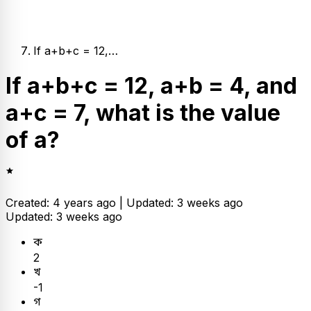
If a+b+c = 12,…
If a+b+c = 12, a+b = 4, and
a+c = 7, what is the value
of a?
Created: 4 years ago |
Updated: 3 weeks ago
Updated: 3 weeks ago
ক
2
খ
-1
গ