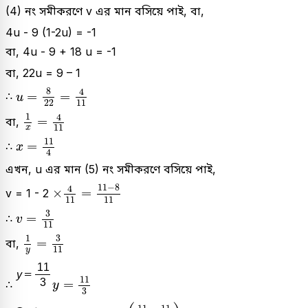
(4) নং সমীকরণে v এর মান বসিয়ে পাই, বা,
4u - 9 (1-2u) = -1
বা, 4u - 9 + 18 u = -1
বা, 22u = 9 – 1
u
=
8
22
=
4
11
8
4
=
=
∴
u
22
11
1
x
=
4
11
1
4
=
বা,
11
x
x
=
11
4
11
=
∴
x
4
এখন, u এর মান (5) নং সমীকরণে বসিয়ে পাই,
×
4
11
=
11
-
8
11
11
−
8
4
×
=
v = 1 - 2
11
11
v
=
3
11
3
=
∴
v
11
1
y
=
3
11
3
1
=
বা,
11
y
y
=
11
3
11
=
∴
y
3
11
4
,
11
3