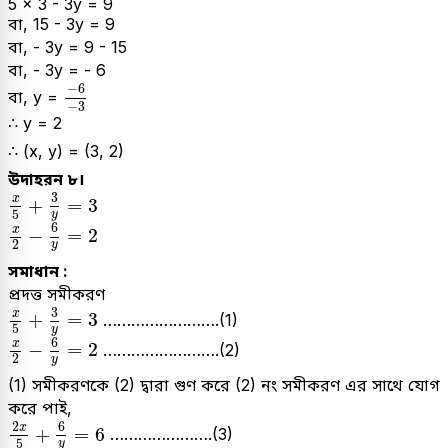
5 × 3 - 3y = 9
বা, 15 - 3y = 9
বা, - 3y = 9 - 15
বা, - 3y = - 6
-
6
-
3
−
6
বা, y =
−
3
∴ y = 2
∴ (x, y) = (3, 2)
উদাহরন ৮।
x
5
+
3
y
=
3
3
x
+
=
3
5
y
x
2
-
6
y
=
2
6
x
−
=
2
2
y
সমাধান :
প্রদত্ত সমীকরণ
x
5
+
3
y
=
3
3
x
+
=
3
…………………….(1)
5
y
x
2
-
6
y
=
2
6
x
−
=
2
…………………….(2)
2
y
(1) সমীকরণকে (2) দ্বারা গুণ করে (2) নং সমীকরণ এর সাথে যোগ
করে পাই,
2
x
5
+
6
y
=
6
6
2
x
+
=
6
………………….(3)
5
y