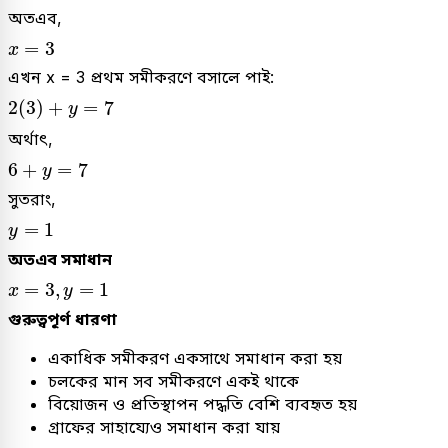
অতএব,
x
=
3
=
3
x
এখন x = 3 প্রথম সমীকরণে বসালে পাই:
2
(
3
)
+
y
=
7
2
(
3
)
+
=
7
y
অর্থাৎ,
6
+
y
=
7
6
+
=
7
y
সুতরাং,
y
=
1
=
1
y
অতএব সমাধান
x
=
3
,
y
=
1
=
3
,
=
1
x
y
গুরুত্বপূর্ণ ধারণা
একাধিক সমীকরণ একসাথে সমাধান করা হয়
চলকের মান সব সমীকরণে একই থাকে
বিয়োজন ও প্রতিস্থাপন পদ্ধতি বেশি ব্যবহৃত হয়
গ্রাফের সাহায্যেও সমাধান করা যায়