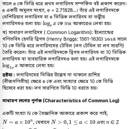
সালে e কে ভিত্তি ধরে প্রথম লগারিদম সম্পর্কিত বই প্রকাশ করেন।
e একটি অমূলদ সংখ্যা, e = 2.71828...। তাঁর এই লগারিদমকে
নেপিরিয়ান লগারিদম বা e ভিত্তিক লগারিদম বা তত্ত্বীয়
log
e
x
log
লগারিদমও বলা হয়।
কে Inx আকারেও লেখা হয়।
x
e
খ) সাধারণ লগারিদম ( Common Logarithm): ইংল্যান্ডের
গণিতবিদ হেনরি ব্রিগস (Henry Briggs: 1561-1630) ১৬২৪ সালে
10 কে ভিত্তি ধরে লগারিদমের টেবিল (লগ টেবিল বা লগ সারণি)
তৈরি করেন। তাঁর এই লগারিদমকে ব্রিগস লগারিদম বা 10 ভিত্তিক
লগারিদম বা ব্যবহারিক লগারিদমও বলা হয়। এই লগারিদমকে
log
1
o
x
log
আকারে লেখা হয়।
x
1
o
দ্রষ্টব্য :
লগারিদমের ভিত্তির উল্লেখ না থাকলে রাশির
(বীজগণিতীয়) ক্ষেত্রে e কে এবং সংখ্যার ক্ষেত্রে 10 কে ভিত্তি
হিসেবে ধরা হয়। লগ সারণিতে ভিত্তি 10 ধরতে হয়।
সাধারণ লগের পূর্ণক (Characteristics of Common Log)
একটি সংখ্যা N কে বৈজ্ঞানিক আকারে প্রকাশ করে পাই,
N
=
a
×
10
n
,
N
>
0
,
1
≤
a
<
10
n
=
×
10
,
>
0
,
1
≤
<
10
যেখানে
এবং n ∈ Z
N
a
N
a