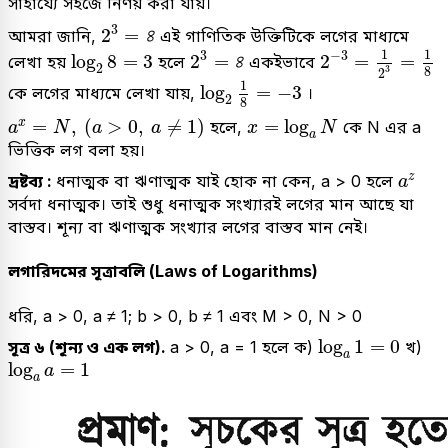
সাহায্যে সহজে নির্ণয় করা যায়।
2
3
=
৪
3
2
=
৪
আমরা জানি,
এই গাণিতিক উক্তিটিকে লগের মাধ্যমে
2
-
3
=
1
2
3
=
1
8
2
3
=
৪
log
2
8
=
3
1
1
3
−
3
log
8
=
3
2
=
৪
2
=
=
লেখা হয়
হলে
একইভাবে
2
8
3
2
log
2
1
8
=
-
3
1
log
=
−
3
কে লগের মাধ্যমে লেখা যায়,
।
2
8
a
x
=
N
,
(
a
>
0
,
a
≠
1
)
x
=
log
a
N
=
,
(
>
0
,
≠
1
)
=
log
x
হলে,
কে N এর a
a
N
a
a
x
N
a
ভিত্তিক লগ বলা হয়।
a
z
z
দ্রষ্টব্য :
ধনাত্মক বা ঋণাত্মক যাই হোক না কেন, a > 0 হলে
a
সর্বদা ধনাত্মক। তাই শুধু ধনাত্মক সংখ্যারই লগের মান আছে যা
বাস্তব। শূন্য বা ঋণাত্মক সংখ্যার লগের বাস্তব মান নেই।
লগারিদমের সূত্রাবলি (Laws of Logarithms)
ধরি, a > 0, a ≠ 1; b > 0, b ≠ 1 এবং M > 0, N > 0
log
a
1
=
0
log
1
=
0
সূত্র ৬ (শূন্য ও এক লগ).
a > 0, a = 1 হলে ক)
খ)
a
log
a
a
=
1
log
=
1
a
a