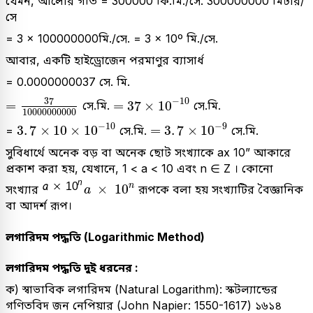
যেমন, আলোর গতি = 300000 কি.মি./সে. 300000000 মিটার/
সে
= 3 × 100000000মি./সে. = 3 × 10º মি./সে.
আবার, একটি হাইড্রোজেন পরমাণুর ব্যাসার্ধ
= 0.0000000037 সে. মি.
=
37
10000000000
=
37
×
10
-
10
37
−
10
=
=
37
×
10
সে.মি.
সে.মি.
10000000000
3
.
7
×
10
×
10
-
10
=
3
.
7
×
10
-
9
−
10
−
9
3
.
7
×
10
×
10
=
3
.
7
×
10
=
সে.মি.
সে.মি.
সুবিধার্থে অনেক বড় বা অনেক ছোট সংখ্যাকে ax 10” আকারে
প্রকাশ করা হয়, যেখানে, 1 < a < 10 এবং n ∈ Z । কোনো
a
×
10
n
n
×
10
সংখ্যার
রূপকে বলা হয় সংখ্যাটির বৈজ্ঞানিক
a
বা আদর্শ রূপ।
লগারিদম পদ্ধতি (Logarithmic Method)
লগারিদম পদ্ধতি দুই ধরনের :
ক) স্বাভাবিক লগারিদম (Natural Logarithm): স্কটল্যান্ডের
গণিতবিদ জন নেপিয়ার (John Napier: 1550-1617) ১৬১৪