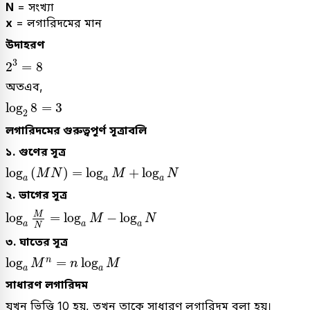
N
= সংখ্যা
x
= লগারিদমের মান
উদাহরণ
2
3
=
8
3
2
=
8
অতএব,
log
2
8
=
3
log
8
=
3
2
লগারিদমের গুরুত্বপূর্ণ সূত্রাবলি
১. গুণের সূত্র
log
a
(
M
N
)
=
log
a
M
+
log
a
N
log
(
)
=
log
+
log
M
N
M
N
a
a
a
২. ভাগের সূত্র
log
a
M
N
=
log
a
M
-
log
a
N
M
log
=
log
−
log
M
N
a
a
a
N
৩. ঘাতের সূত্র
log
a
M
n
=
n
log
a
M
log
=
log
n
M
n
M
a
a
সাধারণ লগারিদম
যখন ভিত্তি 10 হয়, তখন তাকে সাধারণ লগারিদম বলা হয়।