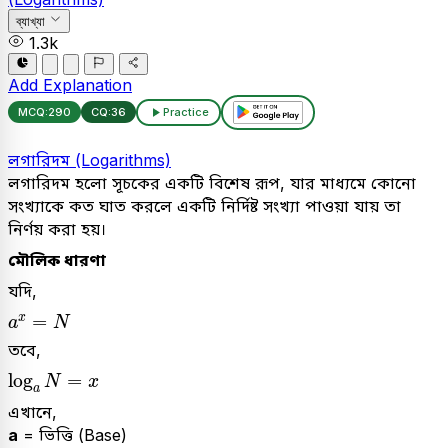
ব্যাখ্যা
1.3k
Add Explanation
MCQ:
290
CQ:
36
Practice
লগারিদম (Logarithms)
লগারিদম হলো সূচকের একটি বিশেষ রূপ, যার মাধ্যমে কোনো
সংখ্যাকে কত ঘাত করলে একটি নির্দিষ্ট সংখ্যা পাওয়া যায় তা
নির্ণয় করা হয়।
মৌলিক ধারণা
যদি,
a
x
=
N
=
x
a
N
তবে,
log
a
N
=
x
log
=
N
x
a
এখানে,
a
= ভিত্তি (Base)