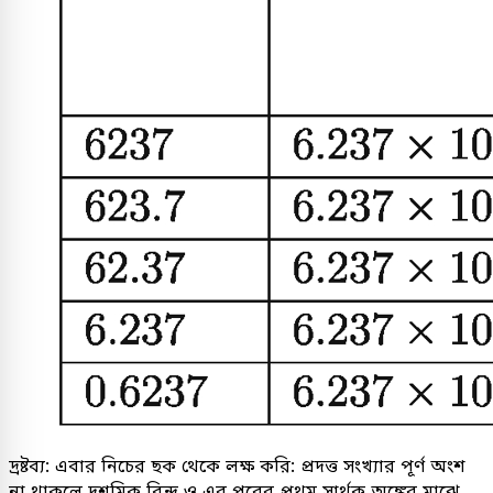
দ্রষ্টব্য: এবার নিচের ছক থেকে লক্ষ করি: প্রদত্ত সংখ্যার পূর্ণ অংশ
না থাকলে দশমিক বিন্দু ও এর পরের প্রথম সার্থক অঙ্কের মাঝে