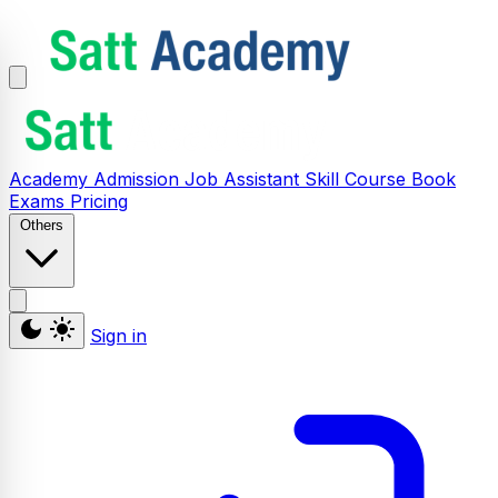
Academy
Admission
Job Assistant
Skill
Course
Book
Exams
Pricing
Others
Sign in