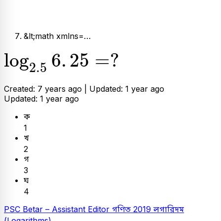
&lt;math xmlns=…
log
2
.
5
6
.
25
=
?
log
6
.
25
=
?
2
.
5
Created: 7 years ago |
Updated: 1 year ago
Updated: 1 year ago
ক
1
খ
2
গ
3
ঘ
4
PSC
Betar – Assistant Editor
গণিত
2019
লগারিদম
(Logarithms)