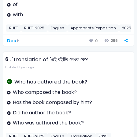
of
with
RUET
RUET-2025
English
Appropriate Preposition
2025
Des
296
0
6 .
"Translation of "এই বইটির লেখক কে?
Updated: 1 year ago
Who has authored the book?
Who composed the book?
Has the book composed by him?
Did he author the book?
Who was authored the book?
RUET
RUET-2025
English
Translation
2025