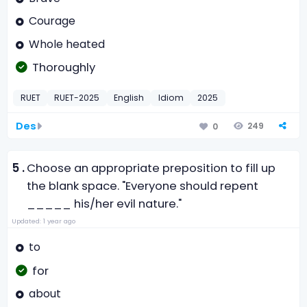
Courage
Whole heated
Thoroughly
RUET
RUET-2025
English
Idiom
2025
Des
249
0
5 .
Choose an appropriate preposition to fill up
the blank space. "Everyone should repent
_____ his/her evil nature."
Updated: 1 year ago
to
for
about