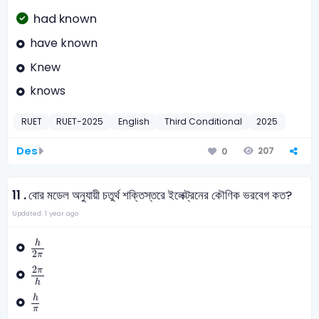
had known
have known
Knew
knows
RUET
RUET-2025
English
Third Conditional
2025
Des
207
0
11 .
বোর মডেল অনুযায়ী চতুর্থ শক্তিস্তরে ইলেক্ট্রনের কৌণিক ভরবেগ কত?
Updated: 1 year ago
h
2
π
h
2
π
2
π
h
2
π
h
h
π
h
π