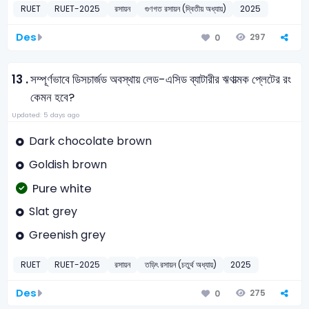
RUET
RUET-2025
রসায়ন
গুণগত রসায়ন (দ্বিতীয় অধ্যায়)
2025
Des
297
0
13 .
সম্পূর্ণভাবে ডিসচার্জড অবস্থায় লেড-এসিড ব্যাটারীর ঋণাত্মক প্লেটের রং
কেমন হবে?
Updated: 5 days ago
Dark chocolate brown
Goldish brown
Pure white
Slat grey
Greenish grey
RUET
RUET-2025
রসায়ন
তড়িৎ রসায়ন (চতুর্থ অধ্যায়)
2025
Des
275
0