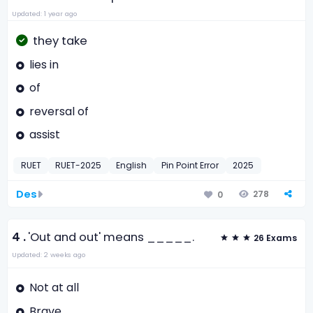
Updated: 1 year ago
they take
lies in
of
reversal of
assist
RUET
RUET-2025
English
Pin Point Error
2025
Des
278
0
4 .
'Out and out' means _____.
26 Exams
Updated: 2 weeks ago
Not at all
Brave