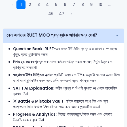
‹
1
2
3
4
5
6
7
8
9
10
...
46
47
›
কেন আমাদের RUET MCQ প্রশ্নব্যাংক আপনার জন্য সেরা?
Question Bank:
RUET-এর সকল ইউনিটের প্রশ্ন এক জায়গায় — সহজে
খুঁজুন, দ্রুত প্র্যাকটিস করুন।
বিগত ২০ বছরের প্রশ্ন:
শুরু থেকে বর্তমান পর্যন্ত সকল mcq নির্ভুল উত্তর ও
ব্যাখ্যাসহ সাজানো।
অধ্যায় ও টপিক ভিত্তিক এক্সাম:
প্রতিটি অধ্যায় ও টপিক অনুযায়ী আলাদা এক্সাম দিয়ে
ধাপে ধাপে প্র্যাকটিস করুন এবং দুর্বল অংশগুলো দ্রুত শনাক্ত করুন।
SATT AI Explanation:
কঠিন প্রশ্ন বা থিওরি বুঝতে AI থেকে তাৎক্ষণিক
ব্যাখ্যা নিন।
⚔️ Battle & Mistake Vault:
লাইভ ব্যাটেলে অংশ নিন এবং ভুল
প্রশ্নগুলো Mistake Vault-এ সেভ করে আবার প্র্যাকটিস করুন।
Progress & Analytics:
নিজের পারফরম্যান্স ট্র্যাক করুন এবং কোথায়
উন্নতি দরকার বুঝে নিন।