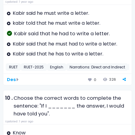
Updated: 1 year ago
Kabir said he must write a letter.
kabir told that he must write a letter.
Kabir said that he had to write a letter.
Kabir said that he must had to write a letter.
Kabir said that he has to write a letter.
RUET
RUET-2025
English
Narrations: Direct and Indirect
2
Des
326
0
10 .
Choose the correct words to complete the
sentence: "If I _______ the answer, I would
have told you".
Updated: 1 year ago
Know