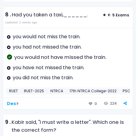
8 .
Had you taken a taxi,______.
5 Exams
Updated: 2 weeks ago
you would not miss the train.
you had not missed the train.
you would not have missed the train.
you have not missed the train.
you did not miss the train.
RUET
RUET-2025
NTRCA
17th NTRCA College-2022
PSC
Des
224
0
9 .
Kabir said, "I must write a letter". Which one is
the correct form?