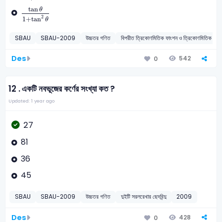
tan
θ
1
+
tan
2
θ
tan
θ
2
1
+
tan
θ
SBAU
SBAU-2009
উচ্চতর গণিত
বিপরীত ত্রিকোণমিতিক ফাংশন ও ত্রিকোণম
Des
542
0
12 .
একটি নবভূজের কর্ণের সংখ্যা কত ?
Updated: 1 year ago
27
81
36
45
SBAU
SBAU-2009
উচ্চতর গণিত
দুইটি সরলরেখার ছেদবিন্দু
2009
Des
428
0