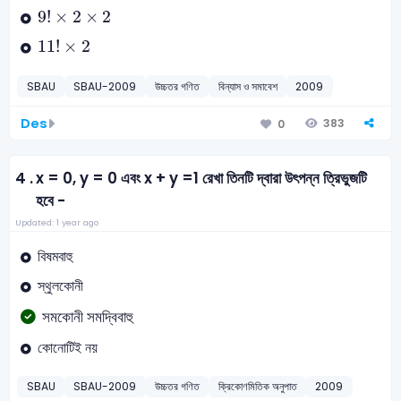
9
!
×
2
×
2
9
!
×
2
×
2
11
!
×
2
11
!
×
2
SBAU
SBAU-2009
উচ্চতর গণিত
বিন্যাস ও সমাবেশ
2009
Des
383
0
4 .
x = 0, y = 0 এবং x + y =1 রেখা তিনটি দ্বারা উৎপন্ন ত্রিভুজটি
হবে -
Updated: 1 year ago
বিষমবাহু
স্থুলকোনী
সমকোনী সমদ্বিবাহু
কোনোটিই নয়
SBAU
SBAU-2009
উচ্চতর গণিত
ক্রিকোণমিতিক অনুপাত
2009