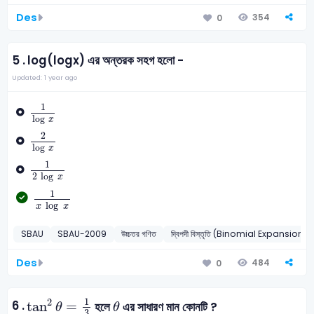
Des
354
0
5 .
log(logx) এর অন্তরক সহগ হলো -
Updated: 1 year ago
1
log
x
1
log
x
2
log
x
2
log
x
1
2
log
x
1
2
log
x
1
x
log
x
1
log
x
x
SBAU
SBAU-2009
উচ্চতর গণিত
দ্বিপদী বিস্তৃতি (Binomial Expansions)
Des
484
0
tan
2
θ
=
1
3
θ
1
2
6 .
tan
=
হলে
এর সাধারণ মান কোনটি ?
θ
θ
3