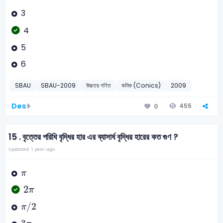
3
4
5
6
SBAU
SBAU-2009
উচ্চতর গণিত
কনিক (Conics)
2009
Des
455
0
15 .
বৃত্তের পরিধি বৃদ্ধির হার এর ব্যাসার্ধ বৃদ্ধির হারের কত গুণ ?
Updated: 1 year ago
π
π
2
π
2
π
π
/
2
/
2
π
3
π