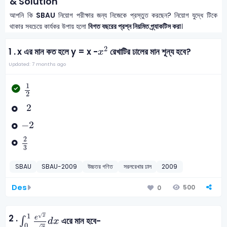
& Solution
আপনি কি
SBAU
নিয়োগ পরীক্ষার জন্য নিজেকে প্রস্তুত করছেন? নিয়োগ যুদ্ধে টিকে
থাকার সবচেয়ে কার্যকর উপায় হলো
বিগত বছরের প্রশ্ন নিয়মিত প্র্যাকটিস করা
।
x
2
2
1 .
x এর মান কত হলে y = x -
রেখাটির ঢালের মান শূন্য হবে?
x
Updated: 7 months ago
1
2
1
2
2
2
-
2
−
2
2
3
2
3
SBAU
SBAU-2009
উচ্চতর গণিত
সরলরেখার ঢাল
2009
Des
500
0
∫
0
1
e
x
x
d
x
1
√
2 .
x
e
∫
এরে মান হবে-
d
x
0