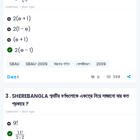
√
x
Updated: 1 year ago
2(e + 1)
2(1 - e)
(e + 1)
2(e - 1)
SBAU
SBAU-2009
উচ্চতর গণিত
যোগজীকরণ
2009
Des
368
0
3 .
SHEREBANGLA শব্দটির বর্ণগুলোকে একত্রে নিয়ে সাজানো যায় কত
প্রকারে ?
Updated: 1 year ago
9
!
9
!
11
!
2
×
2
11
!
2
×
2