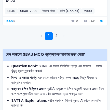
3
π
SBAU
SBAU-2009
উচ্চতর গণিত
কনিক (Conics)
2009
Des
542
0
‹
1
2
›
কেন আমাদের SBAU MCQ প্রশ্নব্যাংক আপনার জন্য সেরা?
Question Bank:
SBAU-এর সকল ইউনিটের প্রশ্ন এক জায়গায় — সহজে
খুঁজুন, দ্রুত প্র্যাকটিস করুন।
বিগত ২০ বছরের প্রশ্ন:
শুরু থেকে বর্তমান পর্যন্ত সকল mcq নির্ভুল উত্তর ও
ব্যাখ্যাসহ সাজানো।
অধ্যায় ও টপিক ভিত্তিক এক্সাম:
প্রতিটি অধ্যায় ও টপিক অনুযায়ী আলাদা এক্সাম দিয়ে
ধাপে ধাপে প্র্যাকটিস করুন এবং দুর্বল অংশগুলো দ্রুত শনাক্ত করুন।
SATT AI Explanation:
কঠিন প্রশ্ন বা থিওরি বুঝতে AI থেকে তাৎক্ষণিক
ব্যাখ্যা নিন।