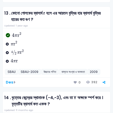
13 .
কোনো গোলকের ব্যাসার্ধ r হলে এর আয়তন বৃদ্ধির হার ব্যাসার্ধ বৃদ্ধির
হারের কত গুণ ?
Updated: 1 year ago
4
πr
2
2
4
r
π
πr
2
2
r
π
4
2
πr
2
2
/
r
4
π
2
4
πr
4
r
π
SBAU
SBAU-2009
উচ্চতর গণিত
বাস্তব সংখ্যা ও অসমতা
2009
Des
392
0
14 .
বৃত্তের কেন্দ্রের স্থানাংক (-4,-3), এবং তা Y অক্ষকে স্পর্শ করে ।
বৃত্তটির ব্যাসার্ধ কত একক ?
Updated: 11 months ago