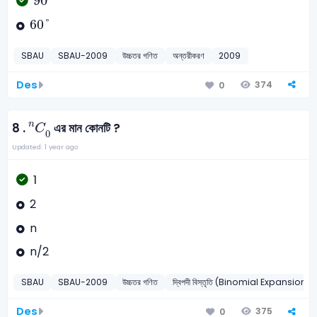
90
°
60
°
60
°
SBAU
SBAU-2009
উচ্চতর গণিত
অন্তরীকরণ
2009
Des
374
0
C
0
n
n
8 .
এর মান কোনটি ?
C
0
Updated: 1 year ago
1
2
n
n/2
SBAU
SBAU-2009
উচ্চতর গণিত
দ্বিপদী বিস্তৃতি (Binomial Expansions)
Des
375
0