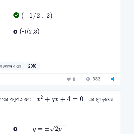
(
-
1
/
2
,
2
)
(
−
1
/
2
,
2
)
(-1/2 ,3)
র ডোমেন ও রেঞ্জ
2018
382
0
x
2
+
q
x
+
4
=
0
2
+
+
4
=
0
বয়ের অনুপাত এবং
এর মূলদ্বয়ের
x
q
x
q
=
±
2
p
=
±
2
√
q
p