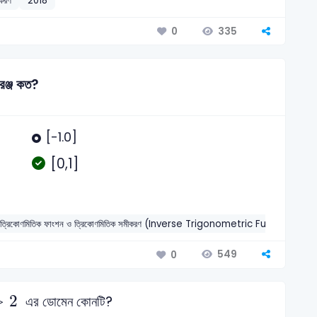
করণ
2018
335
0
েঞ্জ কত?
[-1.0]
[0,1]
ত ত্রিকোণমিতিক ফাংশন ও ত্রিকোণমিতিক সমীকরণ (Inverse Trigonometric Functio
549
0
>
2
এর ডোমেন কোনটি?