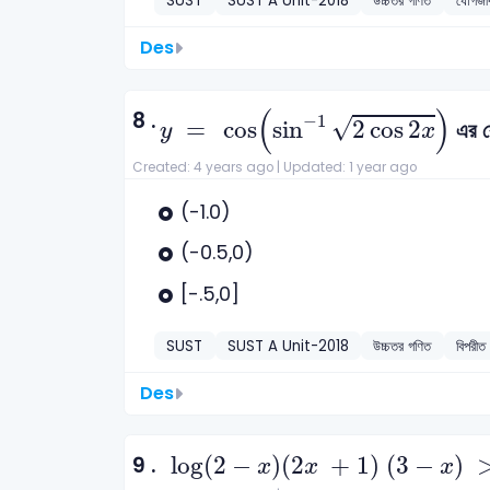
SUST
SUST A Unit-2018
উচ্চতর গণিত
যোগজী
Des
y
=
cos
(
sin
-
1
2
cos
2
x
)
(
)
8 .
−
1
√
=
cos
sin
2
cos
2
এর র
y
x
Created: 4 years ago |
Updated: 1 year ago
(-1.0)
(-0.5,0)
[-.5,0]
SUST
SUST A Unit-2018
উচ্চতর গণিত
বিপরী
Des
log
(
2
-
x
)
(
2
x
+
1
)
(
3
-
x
)
>
2
9 .
log
(
2
−
)
(
2
+
1
)
(
3
−
)
x
x
x