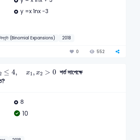
y =x 1nx -3
দী বিস্তৃতি (Binomial Expansions)
2018
552
0
x
1
,
x
2
>
0
≤
4
,
,
>
0
শর্ত সাপেক্ষে
x
x
2
1
2
কত?
8
10