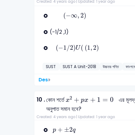
Created: 4 years ago |
Updated: 1 year ago
(
-
∞
,
2
)
(
−
∞
,
2
)
(-1/2 ,1)
(
-
1
/
2
)
U
(
(
1
,
2
)
(
−
1
/
2
)
(
(
1
,
2
)
U
SUST
SUST A Unit-2018
উচ্চতর গণিত
ফাংশনে
Des
x
2
+
p
x
+
1
=
0
2
10 .
+
+
1
=
0
কোন শর্তে
এর মূলদ্
x
p
x
অনুপাত সমান হবে?
Created: 4 years ago |
Updated: 1 year ago
p
+
±
2
q
+
±
2
p
q