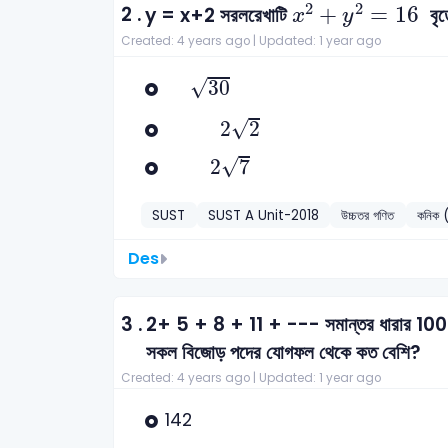
x
2
+
y
2
=
16
2
2
+
=
16
2 .
y = x+2 সরলরেখাটি
বৃত
x
y
Created: 4 years ago |
Updated: 1 year ago
30
√
30
2
2
√
2
2
2
7
√
2
7
SUST
SUST A Unit-2018
উচ্চতর গণিত
কনিক
Des
3 .
2+ 5 + 8 + 11 + --- সমান্তর ধারার 100 
সকল বিজোড় পদের যোগফল থেকে কত বেশি?
Created: 4 years ago |
Updated: 1 year ago
142