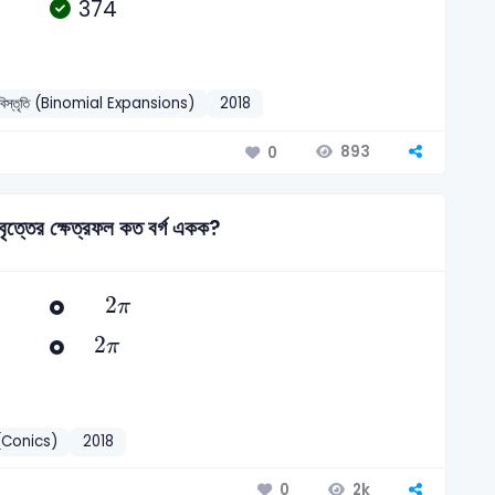
374
দী বিস্তৃতি (Binomial Expansions)
2018
893
0
তবৃত্তের ক্ষেত্রফল কত বর্গ একক?
2
π
2
π
2
π
2
π
 (Conics)
2018
2k
0