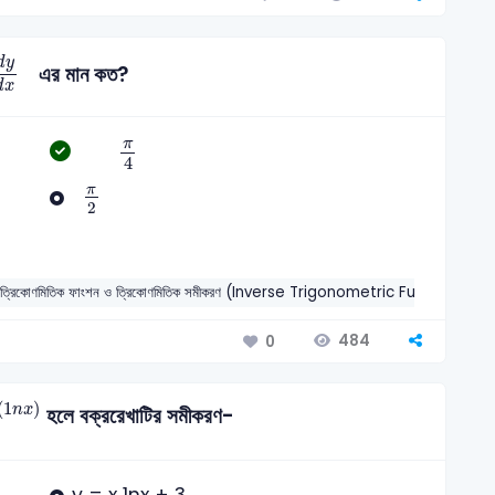
d
y
d
x
d
y
এর মান কত?
d
x
π
4
π
4
π
2
π
2
ত ত্রিকোণমিতিক ফাংশন ও ত্রিকোণমিতিক সমীকরণ (Inverse Trigonometric Functio
484
0
n
(
1
n
x
)
(
1
)
n
x
হলে বক্ররেখাটির সমীকরণ-
y = x 1nx + 3