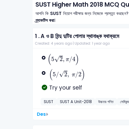
SUST Higher Math 2018 MCQ Qu
আপনি কি
SUST
নিয়োগ পরীক্ষার জন্য নিজেকে প্রস্তুত করছেন?
প্র্যাকটিস করা
।
1 .
A ও B বিন্দু দুটির পোলার স্থানাঙ্ক যথাক্রমে
Created: 4 years ago |
Updated: 1 year ago
(
5
2
,
π
/
4
)
(
)
√
5
2
,
/
4
π
(
5
/
2
,
π
/
2
)
(
)
√
5
/
2
,
/
2
π
Try your self
SUST
SUST A Unit-2018
উচ্চতর গণিত
সেমিকন্ড
Des