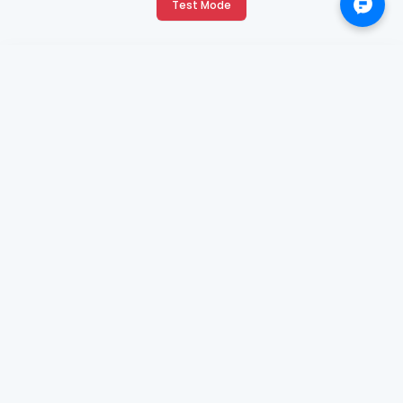
Test Mode
X
Continue with Google
Continue with Facebook
OR
Email, Mobile or Username:
Password: