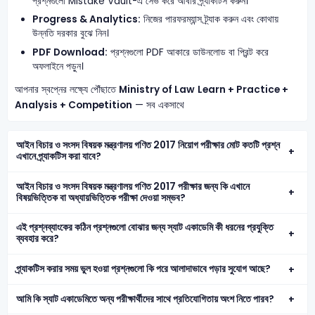
প্রশ্নগুলো Mistake Vault-এ সেভ করে আবার প্র্যাকটিস করুন।
Progress & Analytics:
নিজের পারফরম্যান্স ট্র্যাক করুন এবং কোথায়
উন্নতি দরকার বুঝে নিন।
PDF Download:
প্রশ্নগুলো PDF আকারে ডাউনলোড বা প্রিন্ট করে
অফলাইনে পড়ুন।
আপনার স্বপ্নের লক্ষ্যে পৌঁছাতে
Ministry of Law
Learn + Practice +
Analysis + Competition
— সব একসাথে
আইন বিচার ও সংসদ বিষয়ক মন্ত্রণালয় গণিত 2017 নিয়োগ পরীক্ষার মোট কতটি প্রশ্ন
এখানে প্র্যাকটিস করা যাবে?
আইন বিচার ও সংসদ বিষয়ক মন্ত্রণালয় গণিত 2017 পরীক্ষার জন্য কি এখানে
বিষয়ভিত্তিক বা অধ্যায়ভিত্তিক পরীক্ষা দেওয়া সম্ভব?
এই প্রশ্নব্যাংকের কঠিন প্রশ্নগুলো বোঝার জন্য স্যাট একাডেমি কী ধরনের প্রযুক্তি
ব্যবহার করে?
প্র্যাকটিস করার সময় ভুল হওয়া প্রশ্নগুলো কি পরে আলাদাভাবে পড়ার সুযোগ আছে?
আমি কি স্যাট একাডেমিতে অন্য পরীক্ষার্থীদের সাথে প্রতিযোগিতায় অংশ নিতে পারব?