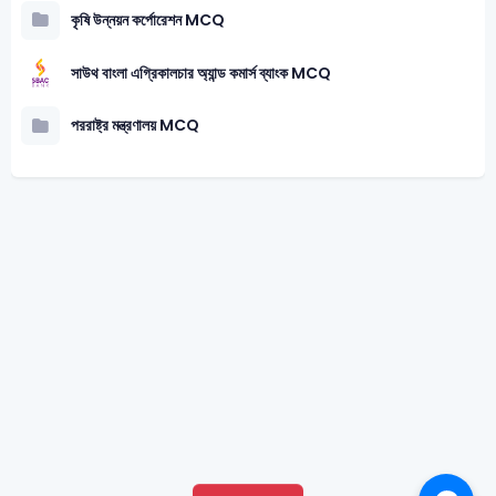
কৃষি উন্নয়ন কর্পোরেশন MCQ
সাউথ বাংলা এগ্রিকালচার অ্যান্ড কমার্স ব্যাংক MCQ
পররাষ্ট্র মন্ত্রণালয় MCQ