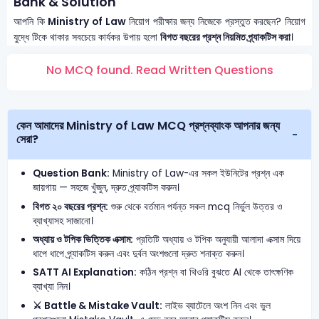
Bank & Solution
আপনি কি
Ministry of Law
নিয়োগ পরীক্ষার জন্য নিজেকে প্রস্তুত করছেন? নিয়োগ
যুদ্ধে টিকে থাকার সবচেয়ে কার্যকর উপায় হলো
বিগত বছরের প্রশ্ন নিয়মিত প্র্যাকটিস করা
।
No MCQ found. Read Written Questions
কেন আমাদের Ministry of Law MCQ প্রশ্নব্যাংক আপনার জন্য
সেরা?
Question Bank:
Ministry of Law-এর সকল ইউনিটের প্রশ্ন এক
জায়গায় — সহজে খুঁজুন, দ্রুত প্র্যাকটিস করুন।
বিগত ২০ বছরের প্রশ্ন:
শুরু থেকে বর্তমান পর্যন্ত সকল mcq নির্ভুল উত্তর ও
ব্যাখ্যাসহ সাজানো।
অধ্যায় ও টপিক ভিত্তিক এক্সাম:
প্রতিটি অধ্যায় ও টপিক অনুযায়ী আলাদা এক্সাম দিয়ে
ধাপে ধাপে প্র্যাকটিস করুন এবং দুর্বল অংশগুলো দ্রুত শনাক্ত করুন।
SATT AI Explanation:
কঠিন প্রশ্ন বা থিওরি বুঝতে AI থেকে তাৎক্ষণিক
ব্যাখ্যা নিন।
⚔️ Battle & Mistake Vault:
লাইভ ব্যাটেলে অংশ নিন এবং ভুল