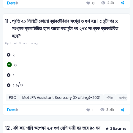
Des
2.2k
0
11 .
প্রতি ২০ মিনিটে কোনো ব্যাকটেরিয়ার সংখ্যা ৩ গুণ হয় । ৫ ঘন্টা পর x
সংখ্যক ব্যাকটেরিয়া হলে আরো কত ঘন্টা পর ২৭x সংখ্যক ব্যাকটেরিয়া
হবে?
Updated: 8 months ago
২
৩
১
১ ১/৩
PSC
MoLJPA Assistant Secretary (Drafting)-2001
গণিত
গুণোত্তর
Des
3.4k
1
12 .
যদি কাচ পানি অপেক্ষা ২.৫ গুণ বেশি ভারী হয় তবে ৪০ ঘন
2 Exams