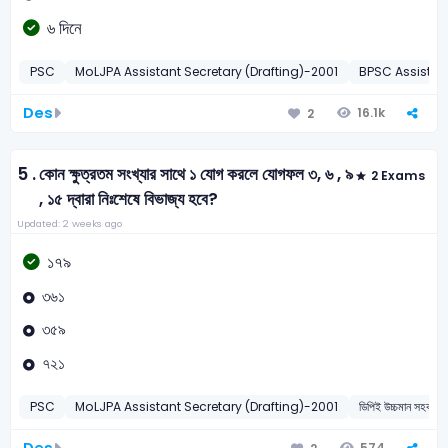
৬ দিনে
PSC
MoLJPA Assistant Secretary (Drafting)-2001
BPSC Assistan
Des
16.1k
2
5 .
কোন ক্ষুত্রতম সংখ্যার সাথে ১ যোগ করলে যোগফল ৩, ৬ , ৯
2 Exams
, ১৫ দ্বারা নিঃশেষে বিভাজ্য হবে?
Updated: 2 weeks ago
১৭৯
৩৬১
৩৫৯
৭২১
PSC
MoLJPA Assistant Secretary (Drafting)-2001
ডিপিই উচ্চমান সহকার
574