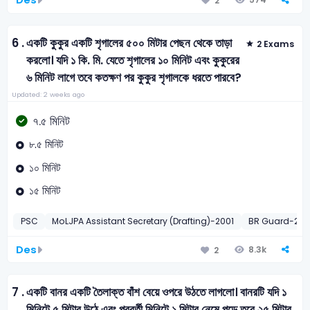
Des
2
6 .
একটি কুকুর একটি শৃগালের ৫০০ মিটার পেছন থেকে তাড়া
2 Exams
করলো। যদি ১ কি. মি. যেতে শৃগালের ১০ মিনিট এবং কুকুরের
৬ মিনিট লাগে তবে কতক্ষণ পর কুকুর শৃগালকে ধরতে পারবে?
Updated: 2 weeks ago
৭.৫ মিনিট
৮.৫ মিনিট
১০ মিনিট
১৫ মিনিট
PSC
MoLJPA Assistant Secretary (Drafting)-2001
BR Guard-201
Des
8.3k
2
7 .
একটি বানর একটি তৈলাক্ত বাঁশ বেয়ে ওপরে উঠতে লাগলো। বানরটি যদি ১
মিনিটে ৫ মিটার উঠে এবং পরবর্তী মিনিটে ১ মিটার নেমে পড়ে তবে ২৫ মিটার