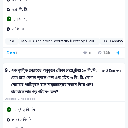
২.৫ কি. মি.
৪ কি. মি.
৬ কি. মি.
PSC
MoLJPA Assistant Secretary (Drafting)-2001
LGED Assistant
Des
1.3k
0
9 .
এক ব্যক্তি স্রোতের অনুকূলে নৌকা বেয়ে ঘন্টায় ১০ কি.মি.
2 Exams
বেগে চলে কোনো স্থানে গেল এবং ঘন্টায় ৬ কি. মি. বেগে
স্রোতের প্রতিকূলে চলে যাত্রারম্ভের স্থানে ফিরে এল।
যাতায়াতে তার গড় গতিবেগ কত?
Updated: 2 weeks ago
৭ ১/ ২ কি. মি.
৫ ১/২ কি. মি.