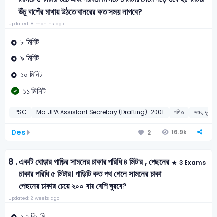
উঁচু বাশেঁর মাথায় উঠতে বানরের কত সময় লাগবে?
Updated: 8 months ago
৮ মিনিট
৯ মিনিট
১০ মিনিট
১১ মিনিট
PSC
MoLJPA Assistant Secretary (Drafting)-2001
গণিত
সময়, দূ
Des
16.9k
2
8 .
একটি ঘোড়ার গাড়ির সামনের চাকার পরিধি ৪ মিটার , পেছনের
3 Exams
চাকার পরিধি ৫ মিটার। গাড়িটি কত পথ গেলে সামনের চাকা
পেছনের চাকার চেয়ে ২০০ বার বেশি ঘুরবে?
Updated: 2 weeks ago
১.২ কি. মি.