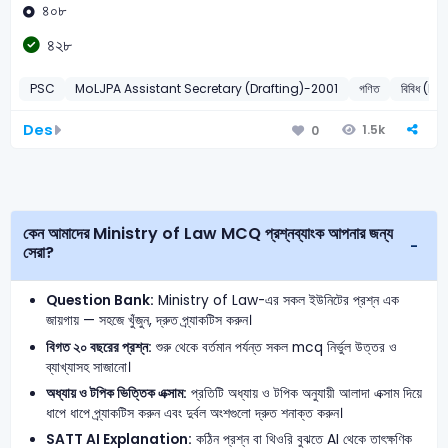
৪০৮
৪২৮
PSC
MoLJPA Assistant Secretary (Drafting)-2001
গণিত
বিবিধ (M
Des
1.5k
0
কেন আমাদের Ministry of Law MCQ প্রশ্নব্যাংক আপনার জন্য
সেরা?
Question Bank:
Ministry of Law-এর সকল ইউনিটের প্রশ্ন এক
জায়গায় — সহজে খুঁজুন, দ্রুত প্র্যাকটিস করুন।
বিগত ২০ বছরের প্রশ্ন:
শুরু থেকে বর্তমান পর্যন্ত সকল mcq নির্ভুল উত্তর ও
ব্যাখ্যাসহ সাজানো।
অধ্যায় ও টপিক ভিত্তিক এক্সাম:
প্রতিটি অধ্যায় ও টপিক অনুযায়ী আলাদা এক্সাম দিয়ে
ধাপে ধাপে প্র্যাকটিস করুন এবং দুর্বল অংশগুলো দ্রুত শনাক্ত করুন।
SATT AI Explanation:
কঠিন প্রশ্ন বা থিওরি বুঝতে AI থেকে তাৎক্ষণিক