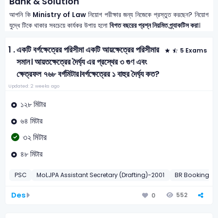
Bank & Solution
আপনি কি
Ministry of Law
নিয়োগ পরীক্ষার জন্য নিজেকে প্রস্তুত করছেন? নিয়োগ
যুদ্ধে টিকে থাকার সবচেয়ে কার্যকর উপায় হলো
বিগত বছরের প্রশ্ন নিয়মিত প্র্যাকটিস করা
।
1 .
একটি বর্গক্ষেত্রের পরিসীমা একটি আয়ক্ষেত্রের পরিসীমার
5 Exams
সমান। আয়তক্ষেত্রের দৈর্ঘ্য এর প্রস্থের ৩ গুণ এবং
ক্ষেত্রফল ৭৬৮ বর্গমিটার।বর্গক্ষেত্রের ১ বাহুর দৈর্ঘ্য কত?
Updated: 2 weeks ago
১২৮ মিটার
৬৪ মিটার
৩২ মিটার
৪৮ মিটার
PSC
MoLJPA Assistant Secretary (Drafting)-2001
BR Booking As
Des
552
0