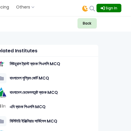
icing
Others
Sign In
Back
lated Institutes
মিউচুয়াল ট্রাস্ট ব্যাংক পিএলসি MCQ
বাংলাদেশ সুপ্রিম কোর্ট MCQ
বাংলাদেশ ডেভেলপমেন্ট ব্যাংক MCQ
4
কম্পিউটার ও তথ্য প্রযুক্তি (Computer & ICT): 3
প্রাণিবিদ্
এবি ব্যাংক পিএলসি MCQ
মিলিটারি ইঞ্জিনিয়ার সার্ভিসেস MCQ