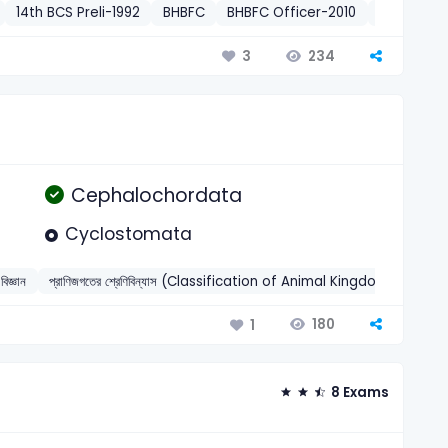
14th BCS Preli-1992
BHBFC
BHBFC Officer-2010
সাধারণ জ্ঞান
234
3
Cephalochordata
Cyclostomata
বিজ্ঞান
প্রাণিজগতের শ্রেণিবিন্যাস (Classification of Animal Kingdom)
202
180
1
8 Exams