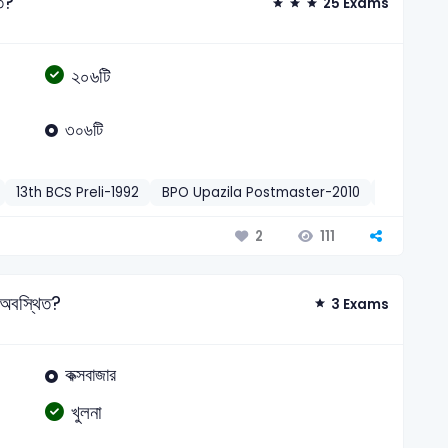
িত?
25 Exams
২০৬টি
৩০৬টি
13th BCS Preli-1992
BPO Upazila Postmaster-2010
DGFP Acc
111
2
য় অবস্থিত?
3 Exams
কক্সবাজার
খুলনা